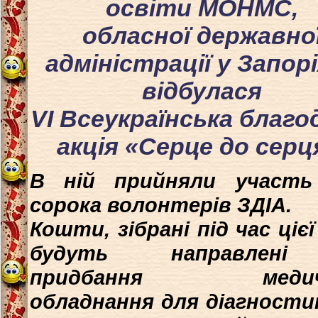
освіти МОНМС,
обласної державно
адміністрації у Запор
відбулася
VI Всеукраїнська благо
акція «Серце до серц
В ній прийняли участь
сорока волонтерів ЗДІА.
Кошти, зібрані під час цієї 
будуть направлен
придбання медич
обладнання для діагности