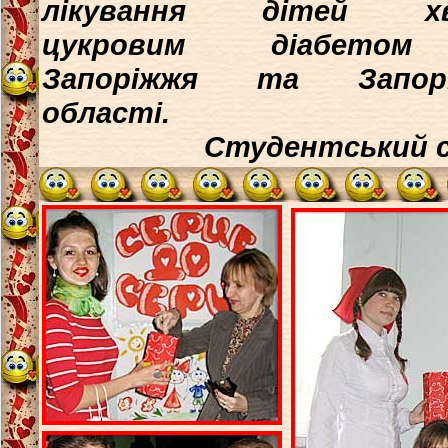
лікування дітей хв
цукровим діабето
Запоріжжя та Запоріз
області.
Студентський 