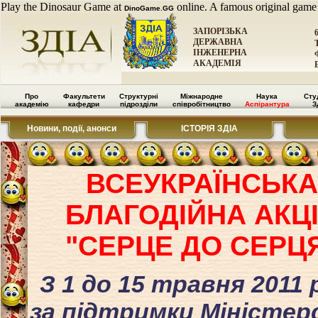
Play the Dinosaur Game at
online. A famous original game
DinoGame.GG
ЗАПОРІЗЬКА
ДЕРЖАВНА
ІНЖЕНЕРНА
АКАДЕМІЯ
Про
Факультети
Структурні
Міжнародне
Наука
Сту
академію
кафедри
підрозділи
співробітництво
Аспірантура
З
Новини, події, анонси
ІСТОРІЯ ЗДІА
ВСЕУКРАЇНСЬК
БЛАГОДІЙНА АКЦ
"СЕРЦЕ ДО СЕРЦ
З 1 до 15 травня 2011 
за підтримки Міністе