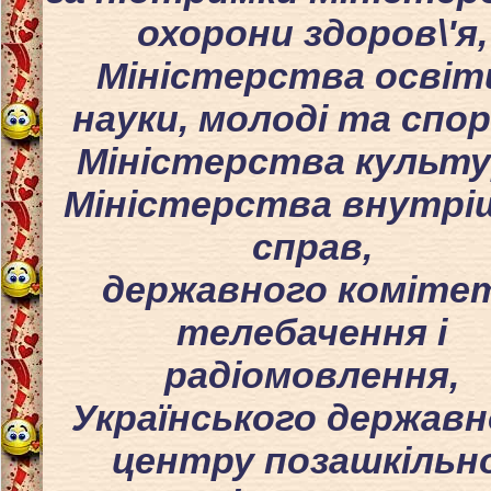
охорони здоров\'я,
Міністерства освіти
науки, молоді та спо
Міністерства культу
Міністерства внутрі
справ,
державного коміте
телебачення і
радіомовлення,
Українського державн
центру позашкільн