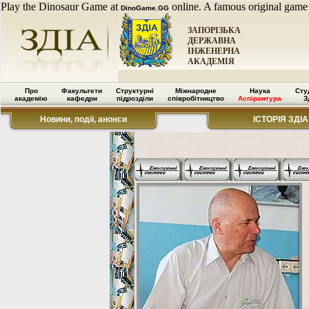
Play the Dinosaur Game at
online. A famous original game
DinoGame.GG
ЗАПОРІЗЬКА
ДЕРЖАВНА
ІНЖЕНЕРНА
АКАДЕМІЯ
Про
Факультети
Структурні
Міжнародне
Наука
Сту
академію
кафедри
підрозділи
співробітництво
Аспірантура
З
Новини, події, анонси
ІСТОРІЯ ЗДІА