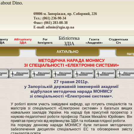
 about Dino.
69006 м. Запоріжжя, пр. Соборний, 226
Тел.: (061) 236-90-34
Факс: (061) 283-08-38
E-mail:
admin@zgia.zp.ua
Бібліотека
денту
Абітурієнту
For
Газета
Студентська
ДІА
ЗДІА
foreigners
ЗДІА
«Академія»
Січ
АКТУАЛЬНО
пат
МЕТОДИЧНА НАРАДА МОНМСУ
ЗІ СПЕЦІАЛЬНОСТІ «ЕЛЕКТРОННІ СИСТЕМИ»
27 травня 2011р.
у Запорізькій державній інженерній академії
відбулася методична нарада МОНМСУ
зі спеціальності «Електронні системи».
У роботі взяли участь завідувачі кафедр, що готують спеціалістів та
магістрів зі спеціальності «Електронні системи» з багатьох вищих
навчальних закладів України. На нараді був присутній проректор з
науково-педагогічної роботи професор Пазюк Михайло Юрійович. Він
привітав присутніх від керівництва ЗДІА та побажав плідної роботи.
На порядку денному наради МОНМСУ були питання методичного
забезпечення дисциплін спеціальності ЕС та обговорення змісту
стандартів освіти.