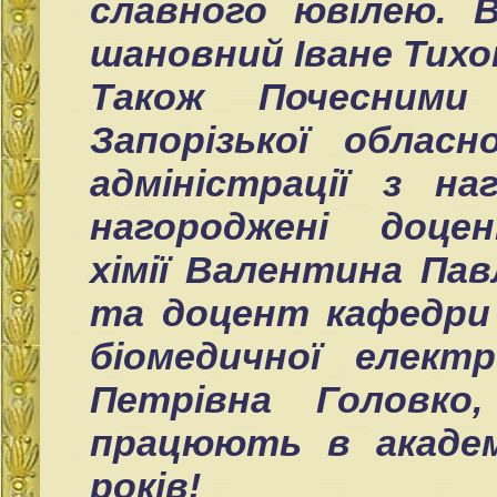
славного ювілею. В
шановний Іване Тихо
Також Почесними
Запорізької обласн
адміністрації з на
нагороджені доце
хімії Валентина Пав
та доцент кафедри 
біомедичної електр
Петрівна Головко
працюють в академ
років!