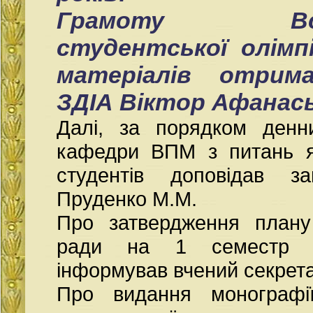
Грамоту Всеук
студентської олімп
матеріалів отрим
ЗДІА Віктор Афанась
Далі, за порядком денн
кафедри ВПМ з питань як
студентів доповідав 
Пруденко М.М.
Про затвердження плану
ради на 1 семестр 2
інформував вчений секрета
Про видання монографії