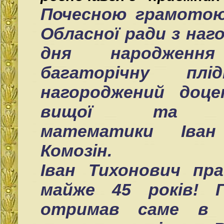
Почесною грамотою 
Обласної ради з наго
дня народжен
багаторічну пл
нагороджений доц
вищої та пр
математики Іван
Комозін.
Іван Тихонович пр
майже 45 років! 
отримав саме в 