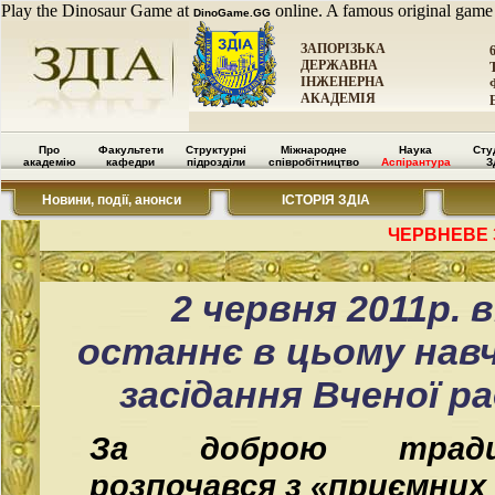
Play the Dinosaur Game at
online. A famous original game
DinoGame.GG
ЗАПОРІЗЬКА
ДЕРЖАВНА
ІНЖЕНЕРНА
АКАДЕМІЯ
Про
Факультети
Структурні
Міжнародне
Наука
Сту
академію
кафедри
підрозділи
співробітництво
Аспірантура
З
Новини, події, анонси
ІСТОРІЯ ЗДІА
ЧЕРВНЕВЕ 
2 червня 2011р. 
останнє в цьому нав
засідання Вченої ра
За доброю традиц
розпочався з «приємних