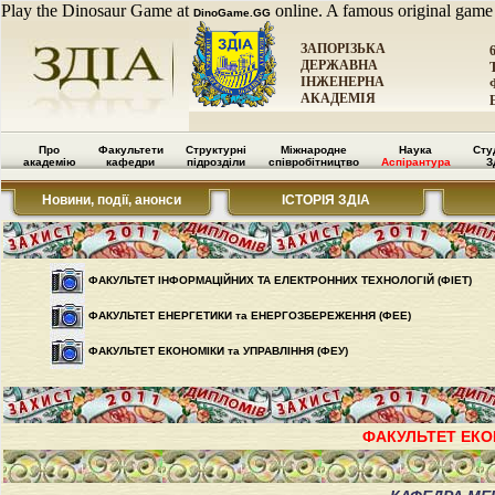
Play the Dinosaur Game at
online. A famous original game
DinoGame.GG
ЗАПОРІЗЬКА
ДЕРЖАВНА
ІНЖЕНЕРНА
АКАДЕМІЯ
Про
Факультети
Структурні
Міжнародне
Наука
Сту
академію
кафедри
підрозділи
співробітництво
Аспірантура
З
Новини, події, анонси
ІСТОРІЯ ЗДІА
ФАКУЛЬТЕТ ІНФОРМАЦIЙНИХ ТА ЕЛЕКТРОННИХ ТЕХНОЛОГIЙ (ФІЕТ)
ФАКУЛЬТЕТ ЕНЕРГЕТИКИ та ЕНЕРГОЗБЕРЕЖЕННЯ (ФЕЕ)
ФАКУЛЬТЕТ ЕКОНОМІКИ та УПРАВЛІННЯ (ФЕУ)
ФАКУЛЬТЕТ ЕКОН