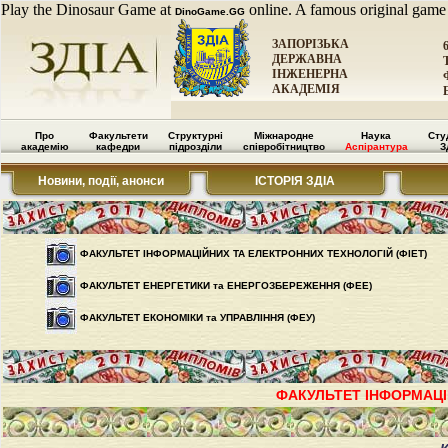
Play the Dinosaur Game at
online. A famous original game
DinoGame.GG
ЗАПОРІЗЬКА
ДЕРЖАВНА
ІНЖЕНЕРНА
АКАДЕМІЯ
Про
Факультети
Структурні
Міжнародне
Наука
Сту
академію
кафедри
підрозділи
співробітництво
Аспірантура
З
Новини, події, анонси
ІСТОРІЯ ЗДІА
ФАКУЛЬТЕТ ІНФОРМАЦIЙНИХ ТА ЕЛЕКТРОННИХ ТЕХНОЛОГIЙ (ФІЕТ)
ФАКУЛЬТЕТ ЕНЕРГЕТИКИ та ЕНЕРГОЗБЕРЕЖЕННЯ (ФЕЕ)
ФАКУЛЬТЕТ ЕКОНОМІКИ та УПРАВЛІННЯ (ФЕУ)
ФАКУЛЬТЕТ ІНФОРМАЦІ