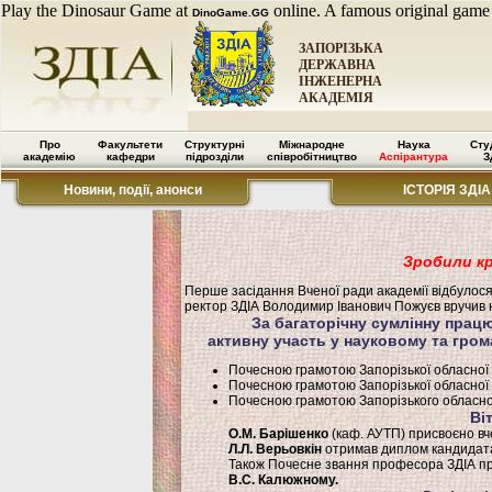
Play the Dinosaur Game at
online. A famous original game
DinoGame.GG
ЗАПОРІЗЬКА
ДЕРЖАВНА
ІНЖЕНЕРНА
АКАДЕМІЯ
Про
Факультети
Структурні
Міжнародне
Наука
Сту
академію
кафедри
підрозділи
співробітництво
Аспірантура
З
Новини, події, анонси
ІСТОРІЯ ЗДІА
Зробили кр
Перше засідання Вченої ради академії відбулося 
ректор ЗДІА Володимир Іванович Пожуєв вручив н
За багаторічну сумлінну працю
активну участь у науковому та гро
Почесною грамотою Запорізької обласної 
Почесною грамотою Запорізької обласної
Почесною грамотою Запорізького обласног
Ві
О.М. Барішенко
(каф. АУТП) присвоєно вч
Л.Л. Верьовкін
отримав диплом кандидата т
Також Почесне звання професора ЗДІА при
В.С. Калюжному.