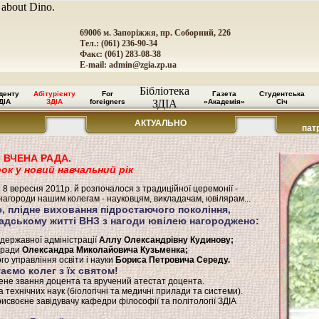
 about Dino.
69006 м. Запоріжжя, пр. Соборний, 226
Тел.: (061) 236-90-34
Факс: (061) 283-08-38
E-mail:
admin@zgia.zp.ua
Бібліотека
денту
Абітурієнту
For
Газета
Студентська
ДІА
ЗДІА
foreigners
ЗДІА
«Академія»
Січ
АКТУАЛЬНО
пат
ВЧЕНА РАДА.
ок у новий навчальний рік
8 вересня 2011р. й розпочалося з традиційної церемонії -
агороди нашим колегам - науковцям, викладачам, ювілярам...
, плідне виховання підростаючого покоління,
мадському житті ВНЗ з нагоди ювілею нагороджено:
державної адміністрації
Аллу Олександрівну Кудинову;
 ради
Олександра Миколайовича Кузьменка;
о управління освіти і науки
Бориса Петровича Середу.
таємо колег з їх святом!
ене звання доцента та вручений атестат доцента.
ехнічних наук (біологічні та медичні прилади та системи).
своєне завідувачу кафедри філософії та політології ЗДІА