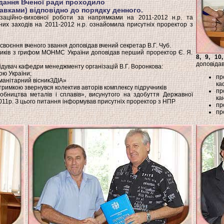
ідання Вченої ради проходило
авками) відповідно до порядку денного.
аційно-виховної роботи за напрямками на 2011-2012 н.р. та
них заходів на 2011-2012 н.р. ознайомила присутніх проректор з
воєння вченого звання доповідав вчений секретар В.Г. Чуб.
иків з грифом МОНМС України доповідав перший проректор Є. Я.
8, 9, 10,
доповідав
ідувач кафедри менеджменту організацій В.Г. Воронкова:
ою України;
пр
манітарний вісникЗДІА»
каф
тримкою звернувся колектив авторів комплексу підручників
пр
робництва металів і сплавів», висунутого на здобуття Державної
ка
а 2011р. З цього питання інформував присутніх проректор з НПР
пр
пр