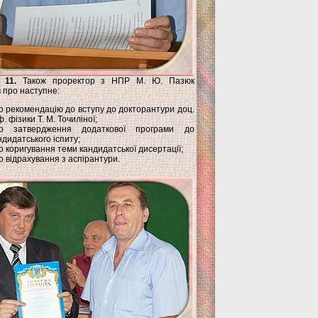
 11.
Також проректор з НПР М. Ю. Пазюк
 про наступне:
о рекомендацію до вступу до докторантури доц.
. фізики Т. М. Точиліної;
о затвердження додаткової програми до
ндидатського іспиту;
о коригування теми кандидатської дисертації;
о відрахування з аспірантури.