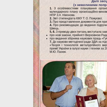
Далі зас
(з невеликими попр
1.
З особливостями планування організ
календарного плану організаційно-вихов
НПР З.А. Ніконова.
2.
Звіт стипендіата КМУ Т. О. Пожуєвої.
3.
Про представлення документів для прис
4.
Про рекомендацію до видання підручн
Швець.
5, 6.
З приводу двох питань виступала зав
про нові закони, прийняті Верховною Рад
про видання збірника наукових праць «Гу
7.
До науково-методічної ради ЗДІА за під
«Теорія і технологія металургійного ви
премії України в галузі науки і техніки з
М.Ю. Пазюк.