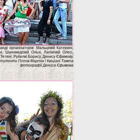
нді організаторів: Мальцевій Катерині,
ні, Шаяхмедовій Ользі, Лапіковій Олесі,
 Тетяні, Рубелю Борису, Денису Єфимову.
студенти Попов Мартін і Квіціані Тамта
фотографії Дениса Єфимова