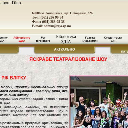
 about Dino.
69006 м. Запоріжжя, пр. Соборний, 226
Тел.: (061) 236-90-34
Факс: (061) 283-08-38
E-mail:
admin@zgia.zp.ua
Бібліотека
денту
Абітурієнту
For
Газета
Студентська
ДІА
ЗДІА
foreigners
ЗДІА
«Академія»
Січ
АКТУАЛЬНО
пат
ЯСКРАВЕ ТЕАТРАЛІЗОВАНЕ ШОУ
РІК ВЛІТКУ
 молоді, (поблизу Фестивальної площі)
улося святкування Екватору Літа, яке
, тільки влітку.
торами ідеї стали Квіціані Тамта і Попов
и ЗДІА.
ї інженерної академії, за підтримки
орили яскраве театралізоване шоу з
вного настрою для всіх жителів та
о-розважальна програма орієнтована, як
організаторів подбала про те, щоб кожен з