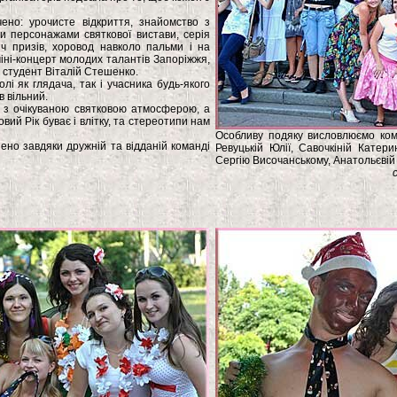
ено: урочисте відкриття, знайомство з
 персонажами святкової вистави, серія
ліч призів, хоровод навколо пальми і на
ні-концерт молодих талантів Запоріжжя,
ш студент Віталій Стешенко.
лі як глядача, так і учасника будь-якого
в вільний.
і з очікуваною святковою атмосферою, а
ий Рік буває і влітку, та стереотипи нам
Особливу подяку висловлюємо кома
нено завдяки дружній та відданій команді
Ревуцькій Юлії, Савочкіній Катери
Сергію Височанському, Анатольєвій