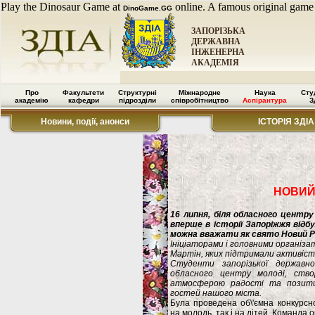
Play the Dinosaur Game at
online. A famous original game
DinoGame.GG
ЗАПОРІЗЬКА
ДЕРЖАВНА
ІНЖЕНЕРНА
АКАДЕМІЯ
Про
Факультети
Структурні
Міжнародне
Наука
Сту
академію
кафедри
підрозділи
співробітництво
Аспірантура
З
Новини, події, анонси
ІСТОРІЯ ЗДІА
НОВИЙ 
16 липня, біля обласного центру
вперше в історії Запоріжжя відб
можна вважати як свято Новий Рік
Ініціаторами і головними організа
Мартін, яких підтримали активіст
Студенти запорізької державно
обласного центру молоді, ств
атмосферою радості та позити
гостей нашого міста.
Була проведена об\'ємна конкурсн
на молодь, так і на дітей. Команда 