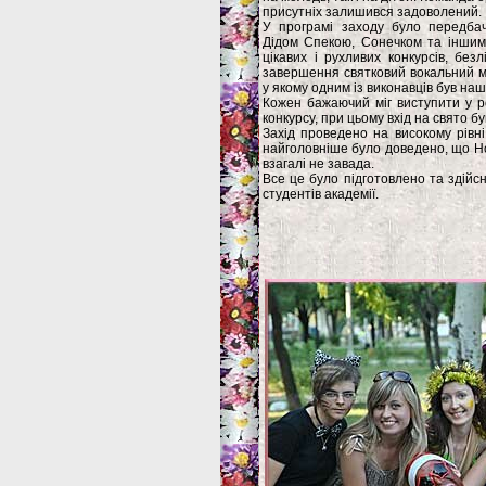
присутніх залишився задоволений.
У програмі заходу було передбач
Дідом Спекою, Сонечком та іншими
цікавих і рухливих конкурсів, без
завершення святковий вокальний мі
у якому одним із виконавців був на
Кожен бажаючий міг виступити у ро
конкурсу, при цьому вхід на свято бу
Захід проведено на високому рівн
найголовніше було доведено, що Нов
взагалі не завада.
Все це було підготовлено та здійс
студентів академії.