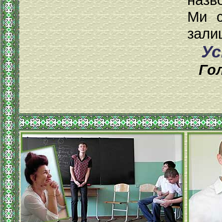
Ми с
зали
Ус
Го