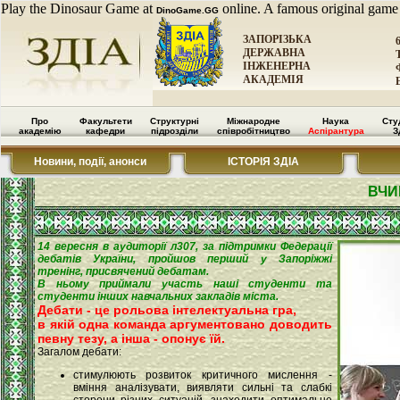
Play the Dinosaur Game at
online. A famous original game
DinoGame.GG
ЗАПОРІЗЬКА
ДЕРЖАВНА
ІНЖЕНЕРНА
АКАДЕМІЯ
Про
Факультети
Структурні
Міжнародне
Наука
Сту
академію
кафедри
підрозділи
співробітництво
Аспірантура
З
Новини, події, анонси
ІСТОРІЯ ЗДІА
ВЧИ
14 вересня в аудиторії л307, за підтримки Федерації
дебатів України, пройшов перший у Запоріжжі
тренінг, присвячений дебатам.
В ньому приймали участь наші студенти та
студенти інших навчальних закладів міста.
Дебати - це рольова інтелектуальна гра,
в якій одна команда аргументовано доводить
певну тезу, а інша - опонує їй.
Загалом дебати:
стимулюють розвиток критичного мислення -
вміння аналізувати, виявляти сильні та слабкі