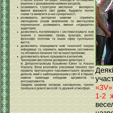
сторони різних ситуацій, знаходити оптимальне
рішення з урахуванням наявних ресурсів;
розвивають структурне мислення - виховують
вміння виражати свої думки, будувати логічні
схеми та виявляти в них суперечності;
розвивають риторичні навички - сприяють
оволодінню усним мовленням та мистецтвом
переконання, розвивають вміння «підкорити»
аудиторію;
дозволяють поглиблювати і систематизувати нові
знання з економіки, права, культури, релігії,
філософії, політики та інших сфер суспільного
життя;
дозволяють опрацювати нові технології пошуку
інформації та сприяють виробленню системного
та об\'ємного бачення тієї чи іншої проблеми;
допомагають вільно працювати в колективі.
Тренерами виступили досвідчені дебатери з
м. Дніпропетровська Кузьменко Євген та Альона
Хорхулу. Вони розповіли учасникам тренінгу про
Деяк
правила британського парламентського формату
дебатів, який є найпоширенішим у світі й в Україні,
уча
навели приклади побудови аргументів та
контраргументів.
Завдяки цікавому ігровому наповненню, тренінг
«3V»
пройшов в доволі веселій та дружній атмосфері.
1-2 
весе
назв