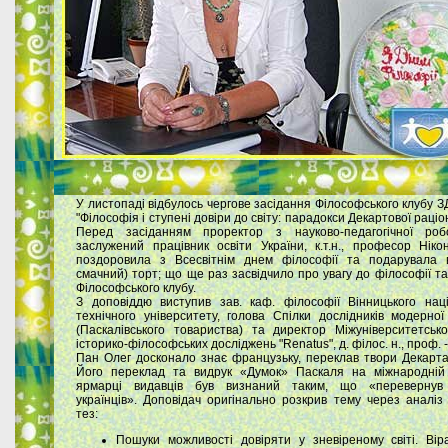
У листопаді відбулось чергове засідання Філософського клубу ЗД
"Філософія і ступені довіри до світу: парадокси Декартової раціо
Перед засіданням проректор з науково-педагогічної роб
заслужений працівник освіти України, к.т.н., професор Ніко
поздоровила з Всесвітнім днем філософії та подарувала в
смачний) торт; що ще раз засвідчило про увагу до філософії та
Філософського клубу.
З доповіддю виступив зав. каф. філософії Вінницького нац
технічного університету, голова Спілки дослідників модерної
(Паскалівського товариства) та директор Міжуніверситетськ
історико-філософських досліджень "Renatus", д. філос. н., проф. -
Пан Олег досконало знає французьку, переклав твори Декарта
Його переклад та видрук «Думок» Паскаля на міжнародній 
ярмарці видавців був визнаний таким, що «перевернув 
українців». Доповідач оригінально розкрив тему через аналіз
тез:
Пошуки можливості довіряти у зневіреному світі. Вір