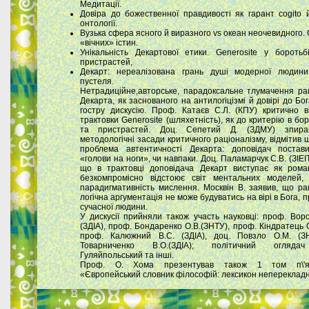
Медитації.
Довіра до божественної правдивості як гарант cogito
онтології.
Вузька сфера ясного й виразного vs океан неочевидного.
«вічних» істин.
Унікальність Декартової етики. Generosite у боротьб
пристрастей,
Декарт: нереалізована грань душі модерної людини
пустеля.
Нетрадиційне,авторське, парадоксальне тлумачення ра
Декарта, як заснованого на антилогіцізмі й довірі до Бо
гостру дискусію. Проф. Катаєв С.Л. (КПУ) критично в
трактовки Generosite (шляхетність), як до критерію в бор
та пристрастей. Доц. Сепетий Д. (ЗДМУ) зпира
методологічні засади критичного раціоналізму, відмітив 
проблема автентичності Декарта: доповідач постав
«голови на ноги», чи навпаки. Доц. Паламарчук С.В. (ЗІЕІТ
що в трактовці доповідача Декарт виступає як рома
безкомпромісно відстоює світ ментальних моделей,
парадигмативність мислення. Москвін В. заявив, що ра
логічна аргументація не може будуватись на вірі в Бога, 
сучасної людини.
У дискусії прийняли також участь науковці: проф. Воро
(ЗДІА), проф. Бондаренко О.В.(ЗНТУ), проф. Кіндратець О
проф. Калюжний В.С. (ЗДІА), доц. Повзло О.М. (ЗН
Товарниченко В.О.(ЗДІА); політичний огляда
Гуляйпольський та інші.
Проф. О. Хома презентував також 1 том п\'ят
«Європейський словник філософій: лексикон непереклад