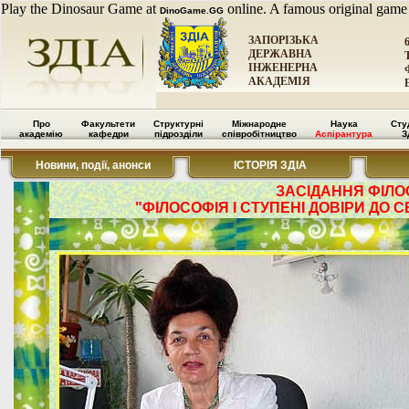
Play the Dinosaur Game at
online. A famous original game
DinoGame.GG
ЗАПОРІЗЬКА
ДЕРЖАВНА
ІНЖЕНЕРНА
АКАДЕМІЯ
Про
Факультети
Структурні
Міжнародне
Наука
Сту
академію
кафедри
підрозділи
співробітництво
Аспірантура
З
Новини, події, анонси
ІСТОРІЯ ЗДІА
ЗАСІДАННЯ ФІЛО
"ФІЛОСОФІЯ І СТУПЕНІ ДОВІРИ ДО 