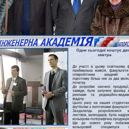
Одне сьогодні коштує дв
завтра
До участі в цьому освітньому 
приймальна комісія, факультети
співробітники академії п
підготовку більш ніж за два місяці
початку.
До розробки наочної продукції
завжди, були залучені фахівці в
реклами та редакційно-видавн
відділу.
Цього разу на наших студента
футболки з логотипами факультетів
Заздалегідь розроблялися м
листівок, календарів, була надру
кольорова поліграфічна продукція
Ще до нового року побачив
кольоровий спецвипуск г