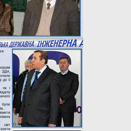
ох
форумі
 ЗДІА,
очали
 до її
, як і
ідділу
ичого
х були
...
акети
кована
.
 світ
азети