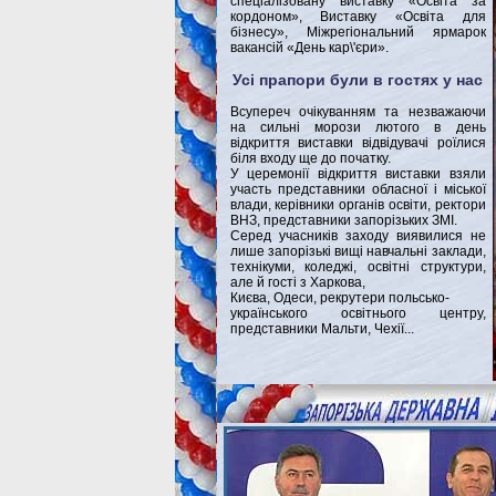
спеціалізовану виставку «Освіта за
кордоном», Виставку «Освіта для
бізнесу», Міжрегіональний ярмарок
вакансій «День кар\'єри».
Усі прапори були в гостях у нас
Всупереч очікуванням та незважаючи
на сильні морози лютого в день
відкриття виставки відвідувачі роїлися
біля входу ще до початку.
У церемонії відкриття виставки взяли
участь представники обласної і міської
влади, керівники органів освіти, ректори
ВНЗ, представники запорізьких ЗМІ.
Серед учасників заходу виявилися не
лише запорізькі вищі навчальні заклади,
технікуми, коледжі, освітні структури,
але й гості з Харкова,
Києва, Одеси, рекрутери польсько-
українського освітнього центру,
представники Мальти, Чехії...