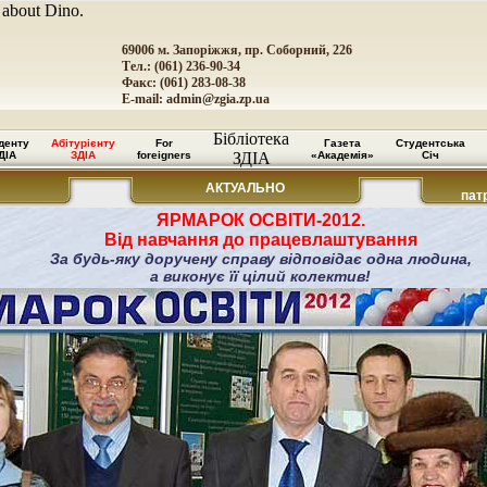
 about Dino.
69006 м. Запоріжжя, пр. Соборний, 226
Тел.: (061) 236-90-34
Факс: (061) 283-08-38
E-mail:
admin@zgia.zp.ua
Бібліотека
денту
Абітурієнту
For
Газета
Студентська
ДІА
ЗДІА
foreigners
ЗДІА
«Академія»
Січ
АКТУАЛЬНО
пат
ЯРМАРОК ОСВІТИ-2012.
Від навчання до працевлаштування
За будь-яку доручену справу відповідає одна людина,
а виконує її цілий колектив!