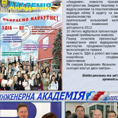
«Академія», повністю присвя
абітурієнтам. Завдяки творчому п
відділу реклами та перспективним
кафедри обліку й аудиту та к
українознавства створ
оригінальний кольоровий кале
вкладка знаменних
абітурієнта-2012.
10 лютого відбулася презентація
академії приймальною комісією.
Перед початком презентаці
привертання уваги відвідувачі
мистецтво продемонстрували
велосипедисти-трюкачі.
Тож участь ЗДІА в роботі виставк
енергійною і, сподіває
ефективною.
Як говорив Бенджамін Франклін,
сьогодні коштує двох завтра»...
Відділ реклами та зв\'я
громадсь