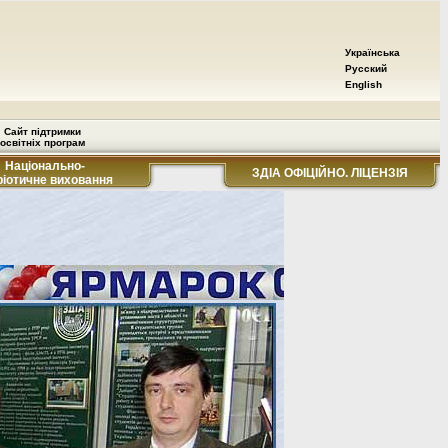
Українська
Русский
English
Сайт підтримки
освітніх програм
Національно-
ЗДІА ОФІЦІЙНО. ЛІЦЕНЗІЯ
ріотичне виховання