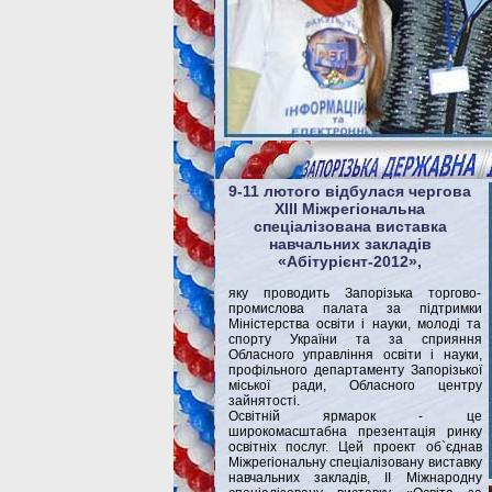
9-11 лютого відбулася чергова
XIIІ Міжрегіональна
спеціалізована виставка
навчальних закладів
«Абітурієнт-2012»,
яку проводить Запорізька торгово-
промислова палата за підтримки
Міністерства освіти і науки, молоді та
спорту України та за сприяння
Обласного управління освіти і науки,
профільного департаменту Запорізької
міської ради, Обласного центру
зайнятості.
Освітній ярмарок - це
широкомасштабна презентація ринку
освітніх послуг. Цей проект об`єднав
Міжрегіональну спеціалізовану виставку
навчальних закладів, ІІ Міжнародну