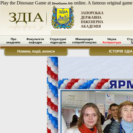
Play the Dinosaur Game at
online. A famous original game
DinoGame.GG
ЗАПОРІЗЬКА
ДЕРЖАВНА
ІНЖЕНЕРНА
АКАДЕМІЯ
Про
Факультети
Структурні
Міжнародне
Наука
Сту
академію
кафедри
підрозділи
співробітництво
Аспірантура
З
Новини, події, анонси
ІСТОРІЯ ЗДІА