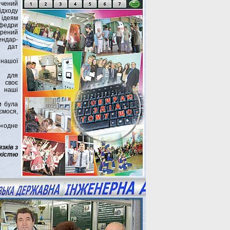
чений
ідходу
 ідеям
афедри
ений
ндар-
 дат
 нашої
ї для
в своє
 наші
и була
мося,
 «одне
зків з
кістю