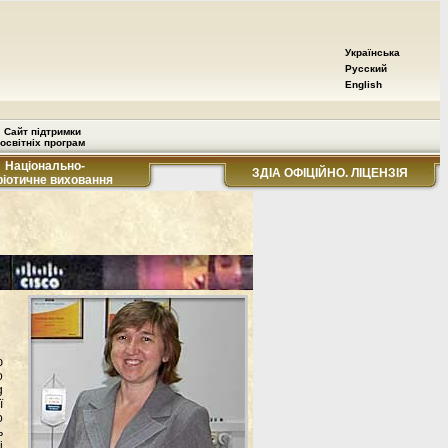
Українська
Русский
English
Сайт підтримки
освітніх програм
Національно-
ЗДІА ОФІЦІЙНО. ЛІЦЕНЗІЯ
ріотичне виховання
ю
о
g
ї
о
ь
і