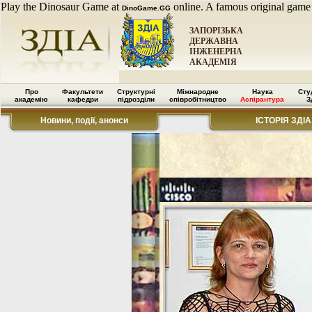
Play the Dinosaur Game at
online. A famous original game
DinoGame.GG
ЗАПОРІЗЬКА
ДЕРЖАВНА
ІНЖЕНЕРНА
АКАДЕМІЯ
Про
Факультети
Структурні
Міжнародне
Наука
Сту
академію
кафедри
підрозділи
співробітництво
Аспірантура
З
Новини, події, анонси
ІСТОРІЯ ЗДІА