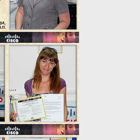
ІА,
.П.