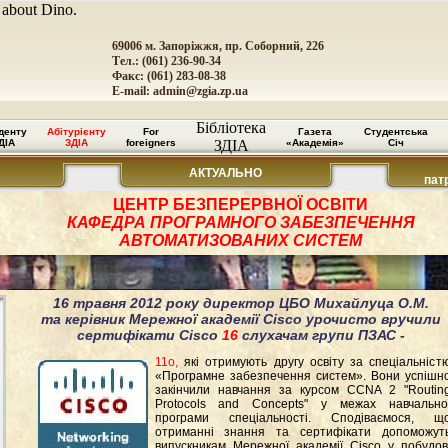
 about Dino.
69006 м. Запоріжжя, пр. Соборний, 226
Тел.: (061) 236-90-34
Факс: (061) 283-08-38
E-mail:
admin@zgia.zp.ua
Бібліотека
денту
Абітурієнту
For
Газета
Студентська
ДІА
ЗДІА
foreigners
ЗДІА
«Академія»
Січ
АКТУАЛЬНО
пат
ЦЕНТР БЕЗПЕРЕРВНОЇ ОСВІТИ
КАФЕДРА ПРОГРАМНОГО ЗАБЕЗПЕЧЕННЯ
АВТОМАТИЗОВАНИХ СИСТЕМ
16 травня 2012 року директор ЦБО Михайлуца О.М.
та керівник Мережної академії Cisco урочисто вручили
сертифікати Cisco
16
слухачам групи ПЗАС -
11о,
які отримують другу освіту за спеціальніст
«Програмне забезпечення систем». Вони успішн
закінчили навчання за курсом CCNA 2 "Routin
Protocols and Concepts" у межах навчально
програми спеціальності. Сподіваємося, щ
отриманні знання та сертифікати допоможут
випускникам Мережної академії Cisco у побудов