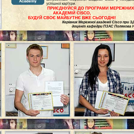
успішної кар\'єри.
ПРИЄДНУЙСЯ ДО ПРОГРАМИ МЕРЕЖНИХ
АКАДЕМІЙ CISCO,
БУДУЙ СВОЄ МАЙБУТНЄ ВЖЕ СЬОГОДНІ!
Керівник Мережної академії Cisco при ЗД
доцент кафедри ПЗАС Полякова Н