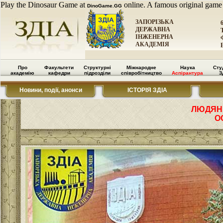
Play the Dinosaur Game at
online. A famous original game
DinoGame.GG
ЗАПОРІЗЬКА
ДЕРЖАВНА
ІНЖЕНЕРНА
АКАДЕМІЯ
Про
Факультети
Структурні
Міжнародне
Наука
Сту
академію
кафедри
підрозділи
співробітництво
Аспірантура
З
Новини, події, анонси
ІСТОРІЯ ЗДІА
ЛЮДЯН
О