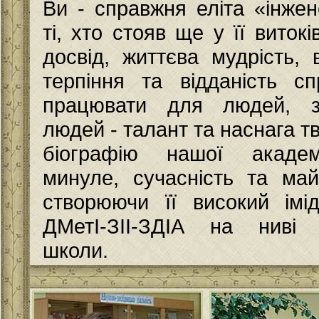
Ви - справжня еліта «інжен
ті, хто стояв ще у її витокі
досвід, життєва мудрість, 
терпіння та відданість сп
працювати для людей, з
людей - талант та наснага т
біографію нашої академі
минуле, сучасність та май
створюючи її високий ім
ДМетІ-ЗІІ-ЗДІА на ниві 
школи.