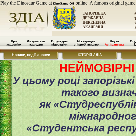
Play the Dinosaur Game at
online. A famous original game
DinoGame.GG
ЗАПОРІЗЬКА
ДЕРЖАВНА
ІНЖЕНЕРНА
АКАДЕМІЯ
Про
Факультети
Структурні
Міжнародне
Наука
Сту
академію
кафедри
підрозділи
співробітництво
Аспірантура
З
Новини, події, анонси
ІСТОРІЯ ЗДІА
НЕЙМОВІРНІ
У цьому році запорізьк
такого визнач
як «Студреспублік
міжнародно
«Студентська респуб