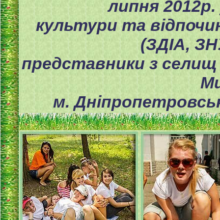
липня 2012р.
культури та відпочин
(ЗДІА, ЗН
представники з селищ В
М
м. Дніпропетровськ