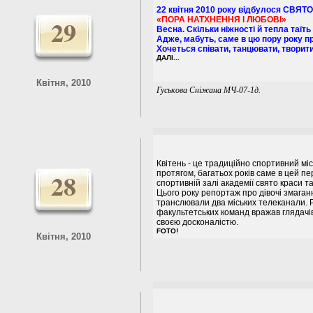
22 квітня 2010 року відбулося СВЯТ
29
«ПОРА НАТХНЕННЯ І ЛЮБОВІ»
Весна. Скільки ніжності й тепла таїть
Адже, мабуть, саме в цю пору року п
Хочеться співати, танцювати, творити.
ДАЛІ...
Квітня, 2010
Гуськова Сніжана МЧ-07-1д.
Квітень - це традиційно спортивний мі
28
протягом, багатьох років саме в цей пе
спортивній залі академії свято краси та
Цього року репортаж про дівочі змаган
транслювали два міських телеканали. Р
факультетських команд вражав глядачів
своєю досконалістю.
FOTO!
Квітня, 2010