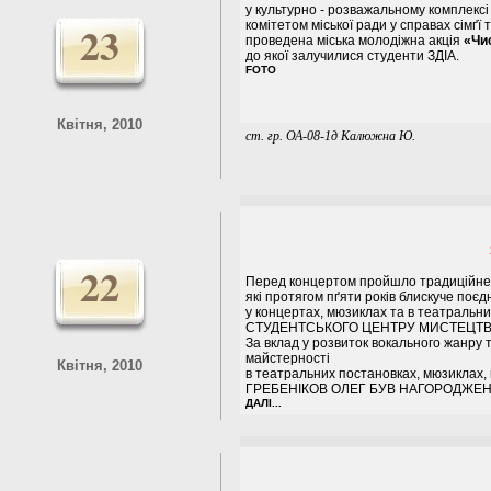
у культурно - розважальному комплексі
23
комітетом міської ради у справах сімґї 
проведена міська молодіжна акція
«Чис
до якої залучилися студенти ЗДІА.
FOTO
Квітня, 2010
ст. гр. ОА-08-1д Калюжна Ю.
22
Перед концертом пройшло традиційне 
які протягом пґяти років блискуче поє
у концертах, мюзиклах та в театральн
СТУДЕНТСЬКОГО ЦЕНТРУ МИСТЕЦТВ 
За вклад у розвиток вокального жанру 
майстерності
Квітня, 2010
в театральних постановках, мюзиклах,
ГРЕБЕНІКОВ ОЛЕГ БУВ НАГОРОДЖЕН
ДАЛІ...