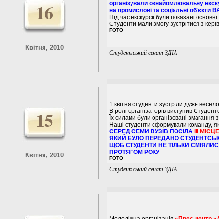
16
організували ознайомлювальну екску
на промислові та соціальні об'єкти В
Під час екскурсії були показані основн
Студенти мали змогу зустрітися з керів
FOTO
Квітня, 2010
Студентський сенат ЗДІА
1 квітня студенти зустріли дуже весело
15
В ролі організаторів виступив Студент
Їх силами були організовані змагання 
Наші студенти сформували команду, яка
СЕРЕД СЕМИ ВУЗІВ ПОСІЛА
III МІСЦЕ
ЯКИЙ БУЛО ПЕРЕДАНО СТУДЕНТСЬК
ЩОБ СТУДЕНТИ НЕ ТІЛЬКИ СМІЯЛИС
ПРОТЯГОМ РОКУ
Квітня, 2010
FOTO
Студентський сенат ЗДІА
Молодіжна організація
«Прес-центр «