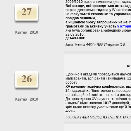
2009/2010 н.р.
є знаменним для академії
27
Всі заходи, які проводяться як в акаде
перша
деканська година
у IV напівсм
на факультеті економіки та управлін
повідомленнями,
а й цікавою збоку запрошених на неї
грамотами за активну участь
у істор
яка була організована кафедрою україн
Квітня, 2010
22.03.2010.
ДЕТАЛЬНІШЕ...
Заст. декана ФЕУ з НВР Пєтухова О.В.
ст
26
Щорічно в академії проводиться науков
магістрантів, аспірантів і викладачів. 
роботу
XV науково-технічна конференція, яка
24 підсекціях.
Підготовкою та проведе
організаційний комітет на чолі з ректо
До проведення XV науково-технічної к
Квітня, 2010
академії підготовлено
1017
доповідей, 
крім цього активну участь взяли ще й
9
ДАЛІ...
ГОЛОВА РАДИ МОЛОДИХ ВЧЕНИХ ТА СПЕЦІ