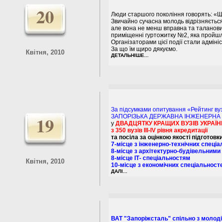
20
Люди старшого покоління говорять: «Що 
Звичайно сучасна молодь відрізняється
але вона не менш вправна та талановит
приміщенні гуртожитку №2, яка пройшла
Організаторами цієї події стали адміні
За що їм щиро дякуємо.
Квітня, 2010
ДЕТАЛЬНІШЕ...
За підсумками опитування «Рейтинг вуз
19
ЗАПОРІЗЬКА ДЕРЖАВНА ІНЖЕНЕРНА 
у
ДВАДЦЯТКУ КРАЩИХ ВУЗІВ УКРАЇН
з 350 вузів ІІІ-ІV рівня акредитації
та посіла за оцінкою якості підготовк
7-місце з інженерно-технічних спеці
8-місце з архітектурно-будівельним
8-місце ІТ- спеціальностям
Квітня, 2010
10-місце з економічних спеціальност
ДАЛІ...
ВАТ "Запоріжсталь" спільно з молод