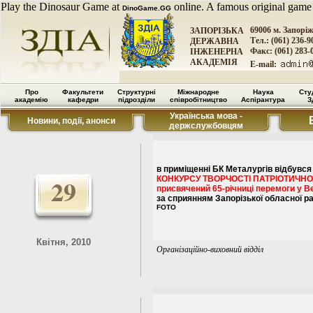
Play the Dinosaur Game at
online. A famous original game
DinoGame.GG
69006 м. Запорі
ЗАПОРІЗЬКА
Тел.: (061) 236-9
ДЕРЖАВНА
Факс: (061) 283-
ІНЖЕНЕРНА
АКАДЕМІЯ
E-mail:
Про
Факультети
Структурні
Міжнародне
Наука
Сту
академію
кафедри
підрозділи
співробітництво
Аспірантура
З
Українська мова -
Новини, події, анонси
держслужбовцям
в приміщенні БК Металургів відбувс
29
КОНКУРСУ ТВОРЧОСТІ ПАТРІОТИЧ
присвячений 65-річниці перемоги у Ве
за сприянням Запорізької обласної р
FOTO
Квітня, 2010
Організаційно-виховний відділ