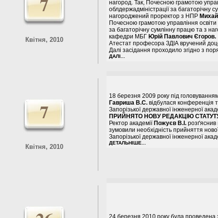
7
нагород. Так, Почесною грамотою управл
облдержадміністрації за багаторічну с
нагороджений проректор з НПР
Михай
Почесною грамотою управління освіти і
за багаторічну сумлінну працю та з на
кафедри МБГ
Юрій Павлович Єгоров.
Квітня, 2010
Атестат професора ЗДІА вручений до
Далі засідання проходило згідно з по
ДАЛІ...
18 березня 2009 року під головуванн
7
Гавриша В.С.
відбулася конференція т
Запорізької державної інженерної акаде
ПРИЙНЯТО НОВУ РЕДАКЦІЮ СТАТУТУ
Ректор академії
Пожуєв В.І.
розґяснив 
зумовили необхідність прийняття нової
Запорізької державної інженерної акаде
ДЕТАЛЬНІШЕ...
Квітня, 2010
24 березня 2010 року була проведена 