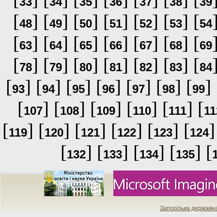
33
34
35
36
37
38
39
[
] [
] [
] [
] [
] [
] [
48
49
50
51
52
53
54
[
] [
] [
] [
] [
] [
] [
63
64
65
66
67
68
69
[
] [
] [
] [
] [
] [
] [
78
79
80
81
82
83
84
[
] [
] [
] [
] [
] [
] [
] 
93
94
95
96
97
98
99
[
] [
] [
] [
] [
] [
107
108
109
110
111
11
[
] [
] [
] [
] [
] [
]
119
120
121
122
123
124
[
] [
] [
] [
] [
132
133
134
135
Запорізька державн