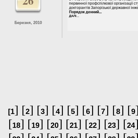
26
первинної профспілкової організації ст
докторантів Запорізької державної інж
Порядок денний...
ДАЛІ...
Березня, 2010
] [
] [
] [
] [
] [
] [
] [
] [
[
1
2
3
4
5
6
7
8
9
[
] [
] [
] [
] [
] [
] [
18
19
20
21
22
23
24
[
] [
] [
] [
] [
] [
] [