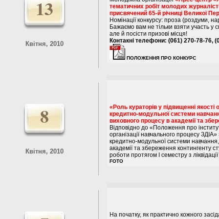
13
тематичних робіт молодих журналісті
присвячений 65-й річниці Великої Пе
Номінації конкурсу: проза (роздуми, на
Бажаємо вам не тільки взяти участь у с
але й посісти призові місця!
Контакні телефони: (061) 270-78-76, (
Квітня, 2010
ПОЛОЖЕННЯ ПРО КОНКУРС
8
«Роль кураторів у підвищенні якості 
кредитно-модульної системи навчан
виховного процесу в академії та збе
Відповідно до «Положення про інститут
організації навчального процесу ЗДІА»
кредитно-модульної системи навчання,
академії та збереження контингенту с
Квітня, 2010
роботи протягом І семестру з ліквідаці
FOTO
На початку, як практично кожного зас