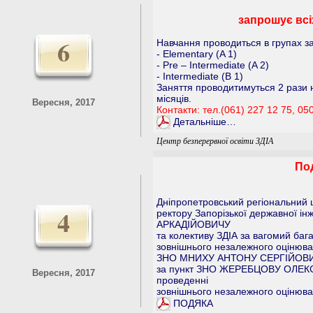
запрошує всі
6
Навчання проводиться в групах за
- Elementary (A 1)
- Pre – Intermediate (A 2)
- Intermediate (B 1)
Заняття проводитимуться 2 рази н
місяців.
Вересня, 2017
Контакти: тел.(061) 227 12 75, 05
Детальніше…
Центр безперервної освіти ЗДІА
По
Дніпропетровський регіональний 
4
ректору Запорізької державної і
АРКАДІЙОВИЧУ
та колективу ЗДІА за вагомий баг
зовнішнього незалежного оцінюва
ЗНО МНИХУ АНТОНУ СЕРГІЙОВИЧУ 
за пункт ЗНО ЖЕРЕБЦОВУ ОЛЕКС
Вересня, 2017
проведенні
зовнішнього незалежного оцінюва
ПОДЯКА