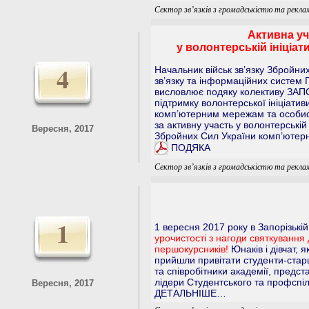
Сектор зв’язків з громадськістю та рекла
Активна уч
у волонтерській ініціа
4
Начальник військ зв’язку Збройни
зв’язку та інформаційних систем
висловлює подяку колективу З
підтримку волонтерської ініціати
комп’ютерним мережам та особи
за активну участь у волонтерській 
Вересня, 2017
Збройних Сил України комп’юте
ПОДЯКА
Сектор зв’язків з громадськістю та рекла
1
1 вересня 2017 року в Запорізькі
урочистості з нагоди святкування Д
першокурсників!
Юнаків і дівчат,
прийшли привітати студенти-старш
та співробітники академії, предст
лідери Студентського та профспіл
Вересня, 2017
ДЕТАЛЬНІШЕ…