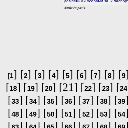
довіреними особами за їх паспорто
Адміністрація
] [
] [
] [
] [
] [
] [
] [
] [
[
1
2
3
4
5
6
7
8
9
[
] [
] [
] [21] [
] [
] [
18
19
20
22
23
24
[
] [
] [
] [
] [
] [
] [
33
34
35
36
37
38
39
[
] [
] [
] [
] [
] [
] [
48
49
50
51
52
53
54
[
] [
] [
] [
] [
] [
] [
63
64
65
66
67
68
69