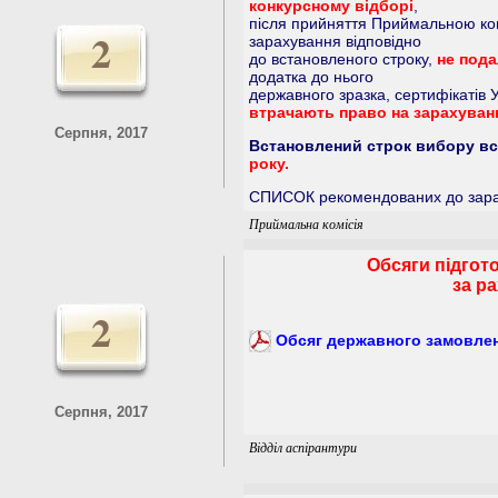
конкурсному відборі
,
після прийняття Приймальною ко
2
зарахування відповідно
до встановленого строку,
не пода
додатка до нього
державного зразка, сертифікатів У
втрачають право на зарахуван
Серпня, 2017
Встановлений строк вибору вс
року.
СПИСОК рекомендованих до зар
Приймальна комісія
Обсяги підгото
за р
2
Обсяг державного замовленн
Серпня, 2017
Відділ аспірантури