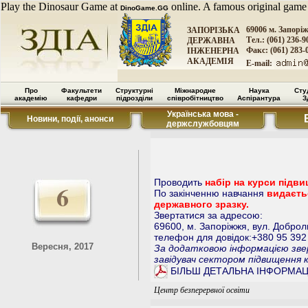
Play the Dinosaur Game at
online. A famous original game
DinoGame.GG
69006 м. Запорі
ЗАПОРІЗЬКА
Тел.: (061) 236-9
ДЕРЖАВНА
Факс: (061) 283-
ІНЖЕНЕРНА
АКАДЕМІЯ
E-mail:
Про
Факультети
Структурні
Міжнародне
Наука
Сту
академію
кафедри
підрозділи
співробітництво
Аспірантура
З
Українська мова -
Новини, події, анонси
держслужбовцям
Проводить
набір на курси підви
6
По закінченню навчання
видаєть
державного зразку.
Звертатися за адресою:
69600, м. Запоріжжя, вул. Доброл
телефон для довідок:+380 95 392 
Вересня, 2017
За додатковою інформацією звер
завідувач сектором підвищення 
БІЛЬШ ДЕТАЛЬНА ІНФОРМАЦ
Центр безперервної освіти