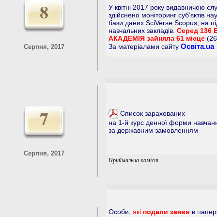
8
У квітні 2017 року видавничою с
здійснено моніторинг суб’єктів на
бази даних SciVerse Scopus, на п
навчальних закладів.
Серед 136
АКАДЕМІЯ зайняла 61 місце
(26
Освіта.ua
За матеріалами сайту
Серпня, 2017
7
Список зарахованих
на 1-й курс денної форми навчан
за державним замовленням
Серпня, 2017
Приймальна комісія
Особи,
які
подали заяви
в папер