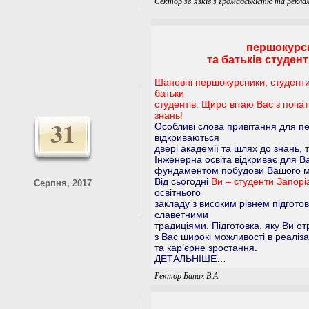
Сектор зв’язків з громадськістю та рекла
першокурсни
та батьків студен
Шановні першокурсники, студенти,
батьки
студентів. Щиро вітаю Вас з поча
знань!
31
Особливі слова привітання для п
відкриваються
двері академії та шлях до знань,
Інженерна освіта відкриває для В
фундаментом побудови Вашого м
Від сьогодні
Ви – студенти Запорі
Серпня, 2017
освітнього
закладу з високим рівнем підготов
славетними
традиціями. Підготовка, яку Ви о
з Вас широкі можливості в реаліз
та кар’єрне зростання.
ДЕТАЛЬНІШЕ…
Ректор Банах В.А.