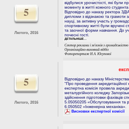
відбулися урочистості, які були
5
моменту в житті кожного студента
Відповідно до наказу ректора ЗДІ
дипломи з відзнакою та грамоти за
науці, за активну участь у громадс
спортивному житті були вручені 
та заочної форми навчання. До уч
Лютого, 2016
почесні гості.
ДЕТАЛЬНІШЕ…
Сектор реклами і зв'язків з громадськістю 
Організаційно-виховний відділ
Фоторепортаж Н.А. Юсупової
експ
5
Відповідно до наказу Міністерства
"Про проведення акредитаційної е
експертна комісія провела акреди
металургійного коледжу Запорізьк
здійснення підготовки фахівців сп
5.05050205 «Обслуговування та 
Лютого, 2016
6.050502 «Інженерна механіка».
Висновки експертної комісії