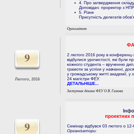
4. Про затвердження складу
Доповідач: проректор з НПР
5. Різне
Присутність делегатів обов'
Оргкомітет
ФА
9
2 лютого 2016 року в конференц-з
відбулися урочистості, які були 
кожного студента – врученню дипл
грамоти за успіхи у навчанні, дося
у громадському житті академії, у 
24 магістри ФЕУ.
Лютого, 2016
ДЕТАЛЬНІШЕ...
Заступник декана ФЕУ О.В. Гамова
Інфо
проектних п
9
Семінар відбувся 03 лютого о 12-
Організатори: