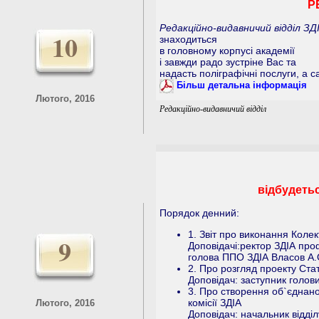
Р
Редакційно-видавничий відділ ЗД
10
знаходиться
в головному корпусі академії
і завжди радо зустріне Вас та
надасть поліграфічні послуги, а с
Більш детальна інформація
Лютого, 2016
Редакційно-видавничий відділ
відбудет
Порядок денний:
1. Звіт про виконання Колек
9
Доповідачі:ректор ЗДІА про
голова ППО ЗДІА Власов А.
2. Про розгляд проекту Ста
Доповідач: заступник голови
3. Про створення об`єднаної
комісії ЗДІА
Лютого, 2016
Доповідач: начальник відді