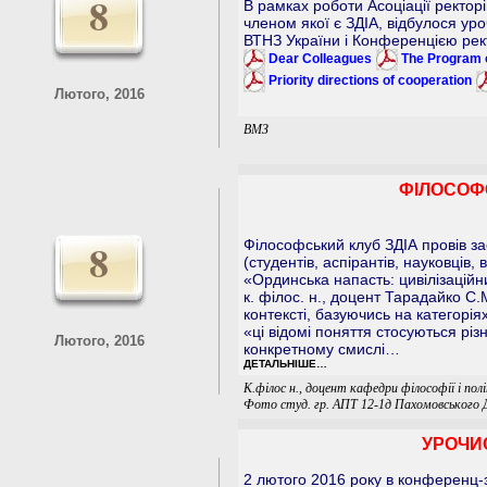
8
В рамках роботи Асоціації ректорі
членом якої є ЗДІА, відбулося ур
ВТНЗ України і Конференцією рект
Dear Colleagues
The Program 
Priority directions of cooperation
Лютого, 2016
ВМЗ
ФІЛОСОФС
8
Філософський клуб ЗДІА провів за
(студентів, аспірантів, науковців,
«Ординська напасть: цивілізаційн
к. філос. н., доцент Тарадайко С.
контексті, базуючись на категорія
«ці відомі поняття стосуються різ
Лютого, 2016
конкретному смислі…
ДЕТАЛЬНІШЕ…
К.філос н., доцент кафедри філософії і пол
Фото студ. гр. АПТ 12-1д Пахомовського Д
УРОЧИ
2 лютого 2016 року в конференц-з