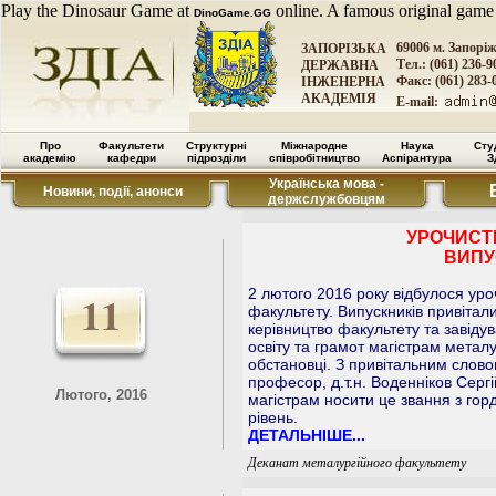
Play the Dinosaur Game at
online. A famous original game
DinoGame.GG
69006 м. Запорі
ЗАПОРІЗЬКА
Тел.: (061) 236-9
ДЕРЖАВНА
Факс: (061) 283-
ІНЖЕНЕРНА
АКАДЕМІЯ
E-mail:
Про
Факультети
Структурні
Міжнародне
Наука
Сту
академію
кафедри
підрозділи
співробітництво
Аспірантура
З
Українська мова -
Новини, події, анонси
держслужбовцям
УРОЧИСТЕ
ВИПУ
2 лютого 2016 року відбулося уро
11
факультету. Випускників привітал
керівництво факультету та завід
освіту та грамот магістрам металу
обстановці. З привітальним слово
професор, д.т.н. Воденніков Сер
Лютого, 2016
магістрам носити це звання з гор
рівень.
ДЕТАЛЬНІШЕ...
Деканат металургійного факультету