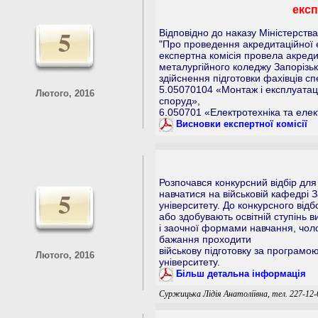
експ
5
Відповідно до наказу Міністерства
"Про проведення акредитаційної е
експертна комісія провела акреди
металургійного коледжу Запорізьк
здійснення підготовки фахівців сп
5.05070104 «Монтаж і експлуатаці
Лютого, 2016
споруд»,
6.050701 «Електротехніка та елек
Висновки експертної комісії
Розпочався конкурсний відбір для
5
навчатися на військовій кафедрі 
університету. До конкурсного від
або здобувають освітній ступінь в
і заочної формами навчання, чолов
бажання проходити
військову підготовку за програмою
Лютого, 2016
університету.
Більш детальна інформація
Суржицька Лідія Анатоліївна, тел. 227-12-