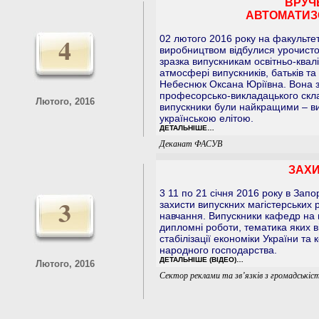
ВРУЧ
АВТОМАТИЗ
4
02 лютого 2016 року на факульте
виробництвом відбулися урочисто
зразка випускникам освітньо-квалі
атмосфері випускників, батьків т
Небеснюк Оксана Юріївна. Вона з
професорсько-викладацького скла
Лютого, 2016
випускники були найкращими – ви
українською елітою.
ДЕТАЛЬНІШЕ…
Деканат ФАСУВ
ЗАХИ
3 11 по 21 січня 2016 року в Запо
3
захисти випускних магістерських 
навчання. Випускники кафедр на 
дипломні роботи, тематика яких 
стабілізації економіки України та 
народного господарства.
ДЕТАЛЬНІШЕ (ВІДЕО)…
Лютого, 2016
Сектор реклами та зв’язків з громадськіс