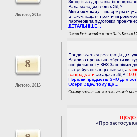
Запорізька державна інженерна а
Рада молодих вчених ЗДІА
Мета семінару
- інформувати учас
Лютого, 2016
а також надати практичні рекоме
партнерів та підготовки проектних
ДЕТАЛЬНІШЕ...
Голова Ради молодих вчених ЗДІА Клопов І.
Продовжується реєстрація для уча
8
Важливо правильно обрати конку
спеціальності у ВНЗ.Запорізька д
і затребувані спеціальності, а
мін
всі предмети
складає в ЗДІА
100 б
Перелік предметів ЗНО для вст
Обери ЗДІА, тому що…
Лютого, 2016
Сектор реклами та зв’язків з громадськіс
ЩОДО 
«Про застосуван