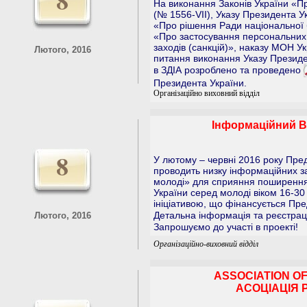
8
На виконання Законів України «Пр
(№ 1556-VII), Указу Президента У
«Про рішення Ради національної б
«Про застосування персональних
заходів (санкцій)», наказу МОН У
Лютого, 2016
питання виконання Указу Президе
в ЗДІА розроблено та проведено
Президента України.
Організаційно виховний відділ
Інформаційний Вс
8
У лютому – червні 2016 року Пре
проводить низку інформаційних за
молоді» для сприяння поширення 
України серед молоді віком 16-30 
ініціативою, що фінансується Пр
Детальна інформація та реєстрац
Лютого, 2016
Запрошуємо до участі в проекті!
Організаційно-виховний відділ
ASSOCIATION OF
АСОЦІАЦІЯ 