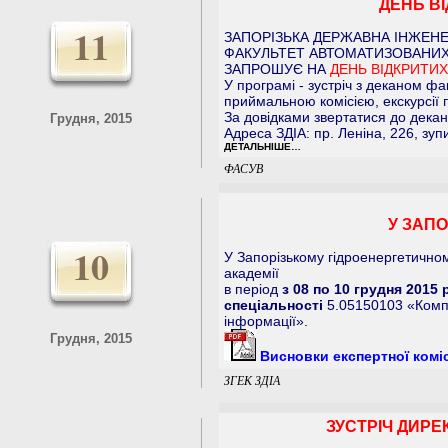
ДЕНЬ ВІД
11
ЗАПОРІЗЬКА ДЕРЖАВНА ІНЖЕНЕ
ФАКУЛЬТЕТ АВТОМАТИЗОВАНИХ
ЗАПРОШУЄ НА
ДЕНЬ ВІДКРИТИХ Д
У програмі - зустріч з деканом ф
приймальною комісією, екскурсії
За довідками звертатися до декана
Грудня, 2015
Адреса ЗДІА: пр. Леніна, 226, зуп
ДЕТАЛЬНІШЕ…
ФАСУВ
У ЗАП
10
У Запорізькому гідроенергетичном
академії
в період
з 08 по 10 грудня 2015 
спеціальності
5.05150103 «Комп’
інформації».
Грудня, 2015
Висновки експертної коміс
ЗГЕК ЗДІА
ЗУСТРІЧ ДИРЕ