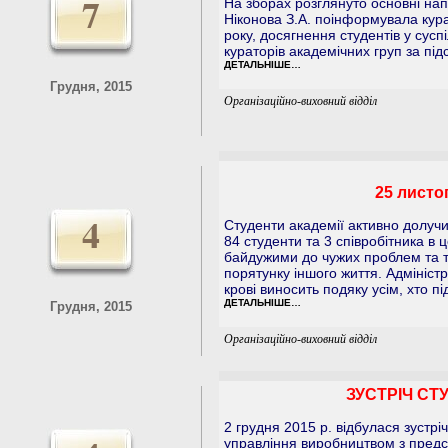
7
На зборах розглянуто основні на
Ніконова З.А. поінформувала кур
року, досягнення студентів у сусп
кураторів академічних груп за пі
ДЕТАЛЬНІШЕ…
Грудня, 2015
Організаційно-виховний відділ
25 листо
4
Студенти академії активно долучи
84 студенти та 3 співробітника в
байдужими до чужих проблем та т
порятунку іншого життя. Адмініст
крові виносить подяку усім, хто 
ДЕТАЛЬНІШЕ…
Грудня, 2015
Організаційно-виховний відділ
ЗУСТРІЧ СТ
2 грудня 2015 р. відбулася зустр
управління виробництвом з предс