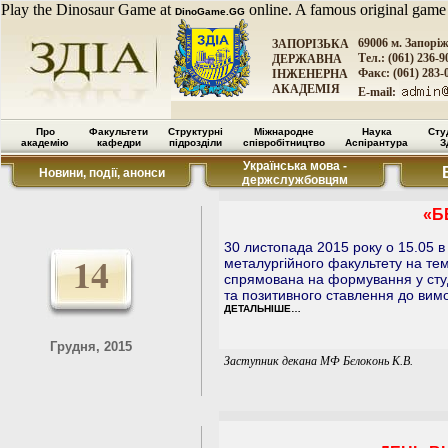
Play the Dinosaur Game at
online. A famous original game
DinoGame.GG
69006 м. Запорі
ЗАПОРІЗЬКА
Тел.: (061) 236-9
ДЕРЖАВНА
Факс: (061) 283-
ІНЖЕНЕРНА
АКАДЕМІЯ
E-mail:
Про
Факультети
Структурні
Міжнародне
Наука
Сту
академію
кафедри
підрозділи
співробітництво
Аспірантура
З
Українська мова -
Новини, події, анонси
держслужбовцям
«Б
30 листопада 2015 року о 15.05 в
14
металургійного факультету на тем
спрямована на формування у студ
та позитивного ставлення до вимо
ДЕТАЛЬНІШЕ…
Грудня, 2015
Заступник декана МФ Бєлоконь К.В.