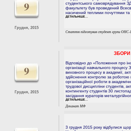
9
студентського самоврядування ЗД
факультету був проведений Всесві
насичений теплими почуттями та т
ДЕТАЛЬНІШЕ…
Грудня, 2015
Статтю підготував студент групи ОНС-14
ЗБОРИ
Відповідно до «Положення про інс
9
організації навчального процесу
виховного процесу в академії, акти
здійснення контролю за роботою 
організаційної роботи в академічн
трудової дисципліни студентів, а
контингенту студентів 30 листопад
Грудня, 2015
засідання кураторів металургійно
ДЕТАЛЬНІШЕ…
Деканат МФ
3 грудня 2015 року відбулися щорі