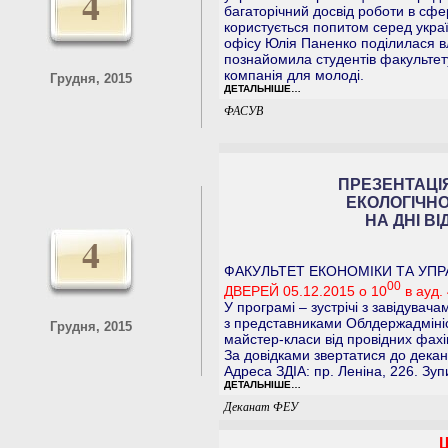
4
багаторічний досвід роботи в сфер
користується попитом серед укра
офісу Юлія Паненко поділилася в
познайомила студентів факультет
компанія для молоді.
Грудня, 2015
ДЕТАЛЬНІШЕ…
ФАСУВ
ПРЕЗЕНТАЦІ
ЕКОЛОГІЧНО
НА ДНІ В
4
ФАКУЛЬТЕТ ЕКОНОМІКИ ТА УП
00
ДВЕРЕЙ 05.12.2015 о 10
в ауд. 
У програмі – зустрічі з завідува
з представниками Облдержадмініс
Грудня, 2015
майстер-класи від провідних фахів
За довідками звертатися до декан
Адреса ЗДІА: пр. Леніна, 226. Зуп
ДЕТАЛЬНІШЕ…
Деканат ФЕУ