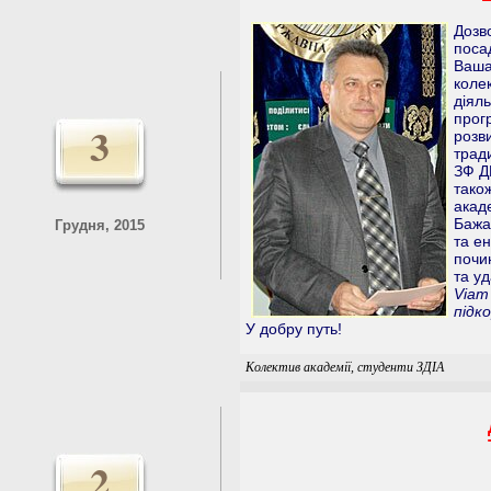
Дозв
поса
Ваша
коле
діяль
прог
3
розв
трад
ЗФ Д
тако
акад
Бажа
Грудня, 2015
та ен
почи
та уд
Viam
підк
У добру путь!
Колектив академії, студенти ЗДІА
2