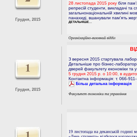
28 листопада 2015 року
біля пам’
репресій студенти, викладачі та с
загальнонаціональній хвилині мов
панахиді, вшанували пам'ять жер
Грудня, 2015
ДЕТАЛЬНІШЕ…
Організаційно-виховний відділ
ВІ
З вересня 2015 стартувала лаборат
1
Детальніше про бізнес-лабораторі
дверей факультету економіки та у
5 грудня 2015 р. о 10:00, в аудит
Контактна інформація: т. 066-911
Більш детальна інформація
Грудня, 2015
Факультет економіки та управління
1
19 листопада на деканській годині м
«День студента» відбулося нагород