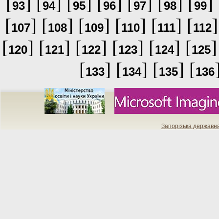
[
] [
] [
] [
] [
] [
] [
] 
93
94
95
96
97
98
99
[
] [
] [
] [
] [
] [
]
107
108
109
110
111
112
[
] [
] [
] [
] [
] [
]
120
121
122
123
124
125
[
] [
] [
] [
133
134
135
136
Запорізька державн