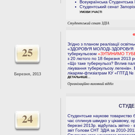
Всеукраїнська Студентська Р
Студентський сенат Запоріз
УМОВИ УЧАСТІ
Студентський сенат ЗДІА
Згідно з планом реалізації освітн
25
«ЗДОРОВґЯ МОЛОДІ-ЗДОРОВґЯ НАЦ
туберкульозом
«ЗУПИНИМО ТУБ
з 20 лютого по 18 березня 2013 р
«Що таке туберкульоз? Вплив пал
лікування туберкульозу легенів»
лікарям-фтизіатрам КУ «ГПТД № 
Березня, 2013
ДЕТАЛЬНІШЕ...
Організаційно виховний відділ
СТУДЕ
24
Студентське наукове товариство б
час сплинув швидко у цікавому, ор
березні 2013р. відбулась звітно -
звіт Голови СНТ ЗДІА за 2010-201