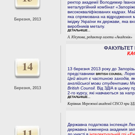
ректор академії Володимир Івано
металургійний комбінат «Запоріж
висококваліфікованих кадрах. Май
яка спрямована на відродження м
Березня, 2013
іміджу України як держави, яка вх
виробників металу.
ДЕТАЛЬНІШЕ...
А. Юсупова, редактор газети «Академія»
ФАКУЛЬТЕТ 
КА
14
13 березня 2013 року до Запорізь
представники
Лорей
BRITISH COUNSIL:
Цей візит є частиною заходів, 
англійської мови студентами М
Березня, 2013
British Counsil.
Від ЗДІА в цьому пр
2-го курсу, які навчаються за на
ДЕТАЛЬНІШЕ...
Керівник Мережної академії CISCO при ЗД
Державна податкова інспекція Лен
11
державна інженерна академія за
до участі в
інтелектуальній грі «Е