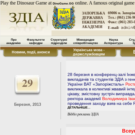
Play the Dinosaur Game at
online. A famous original game
DinoGame.GG
69006 м. Запорі
ЗАПОРІЗЬКА
Тел.: (061) 236-9
ДЕРЖАВНА
Факс: (061) 283-
ІНЖЕНЕРНА
АКАДЕМІЯ
E-mail:
Про
Факультети
Структурні
Міжнародне
Наука
Сту
академію
кафедри
підрозділи
співробітництво
Аспірантура
З
Українська мова -
Новини, події, анонси
держслужбовцям
28 березня в конференц-залі Інже
29
викладачів та студентів ЗДІА з г
України ВАТ «Запоріжсталь»
Рост
викликала в колективі жвавий інте
цікаву, змістовну зустріч виправд
ректора академії
Володимира Іва
проведення заходу взяв на себе 
Березня, 2013
ДЕТАЛЬНІШЕ...
Відділ реклами ЗДІА
Всеу