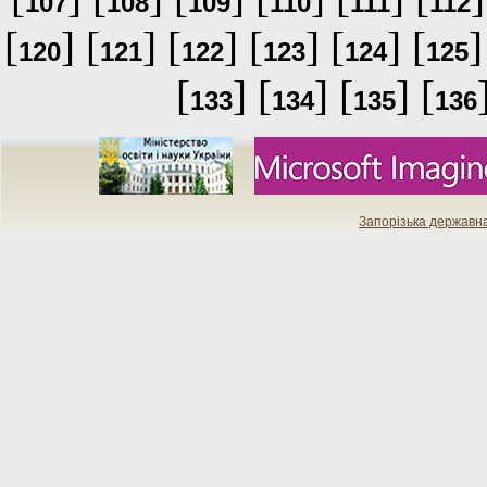
107
108
109
110
111
112
[
] [
] [
] [
] [
] [
]
120
121
122
123
124
125
[
] [
] [
] [
133
134
135
136
Запорізька державн