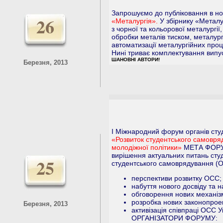
Запрошуємо до публіковання в н
26
«Металургія».
У збірнику «Металур
з чорної та кольорової металургії
обробки металів тиском, металург
автоматизації металургійних проц
Нині триває комплектування випуск
ШАНОВНІ АВТОРИ!
Березня, 2013
І Міжнародний форум органів сту
«Розвиток студентського самовр
молодіжної політики»
МЕТА ФОРУМ
вирішення актуальних питань сту
25
студентського самоврядування (
перспективи розвитку ОСС;
набуття нового досвіду та 
обговорення нових механізм
розробка нових законопроект
Березня, 2013
активізація співпраці ОСС Ук
ОРГАНІЗАТОРИ ФОРУМУ: