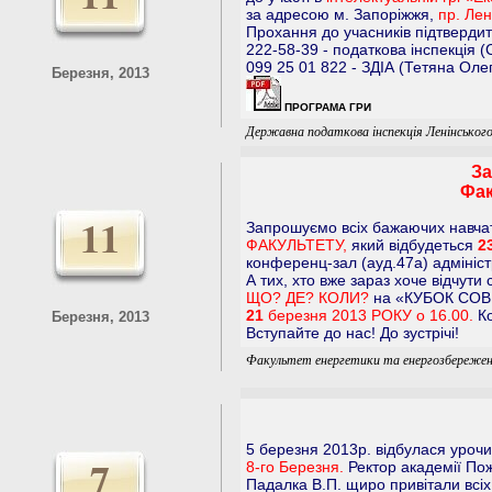
за адресою м. Запоріжжя,
пр. Лен
Прохання до учасників підтверди
222-58-39 - податкова інспекція (
099 25 01 822 - ЗДІА (Тетяна Оле
Березня, 2013
ПРОГРАМА ГРИ
Державна податкова інспекція Ленінськог
За
Фак
11
Запрошуємо всіх бажаючих навча
ФАКУЛЬТЕТУ,
який відбудеться
2
конференц-зал (ауд.47а) адмініст
А тих, хто вже зараз хоче відчути
ЩО? ДЕ? КОЛИ?
на «КУБОК СОВИ»
21
березня 2013 РОКУ о 16.00.
Ко
Березня, 2013
Вступайте до нас! До зустрічі!
Факультет енергетики та енергозбереже
5 березня 2013р. відбулася урочи
7
8-го Березня.
Ректор академії Пож
Падалка В.П. щиро привітали всіх