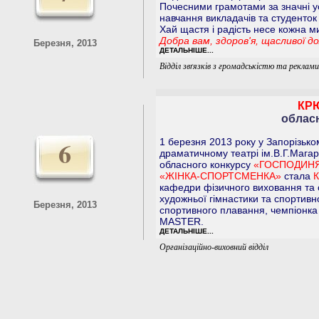
Почесними грамотами за значні ус
навчання викладачів та студенток 
Хай щастя і радість несе кожна ми
Добра вам, здоров'я, щасливої д
Березня, 2013
ДЕТАЛЬНІШЕ...
Відділ звґязків з громадськістю та реклами
КР
облас
6
1 березня 2013 року у Запорізьк
драматичному театрі ім.В.Г.Мага
обласного конкурсу
«ГОСПОДИНЯ
«ЖІНКА-СПОРТСМЕНКА»
стала
К
кафедри фізичного виховання та с
художньої гімнастики та спортивн
Березня, 2013
спортивного плавання, чемпіонка 
MASTER.
ДЕТАЛЬНІШЕ...
Організаційно-виховний відділ