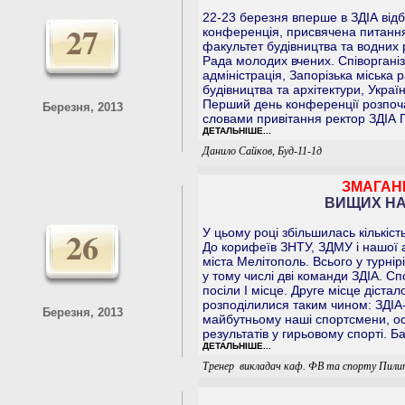
22-23 березня вперше в ЗДІА від
27
конференція, присвячена питання
факультет будівництва та водних 
Рада молодих вчених. Співоргані
адміністрація, Запорізька міська 
будівництва та архітектури, Украї
Перший день конференції розпоча
Березня, 2013
словами привітання ректор ЗДІА П
ДЕТАЛЬНІШЕ...
Данило Сайков, Буд-11-1д
ЗМАГАН
ВИЩИХ НАВ
26
У цьому році збільшилась кількіст
До корифеїв ЗНТУ, ЗДМУ і нашої а
міста Мелітополь. Всього у турнірі
у тому числі дві команди ЗДІА. С
посіли І місце. Друге місце дістал
розподілилися таким чином: ЗДІА
Березня, 2013
майбутньому наші спортсмени, ос
результатів у гирьовому спорті. Б
ДЕТАЛЬНІШЕ...
Тренер ­ викладач каф. ФВ та спорту Пил