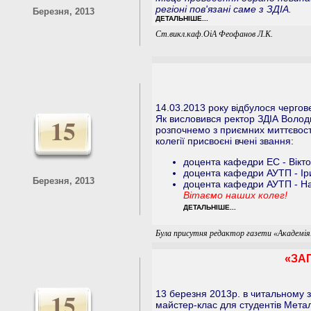
регіоні пов'язані саме з ЗДІА.
Березня, 2013
ДЕТАЛЬНІШЕ...
Ст.викл.каф.ОіА Феофанов Л.К.
14.03.2013 року відбулося чергов
15
Як висловився ректор ЗДІА Волод
розпочнемо з приємних миттєвост
колегії присвоєні вчені звання:
доцента кафедри ЕС - Вікто
доцента кафедри АУТП - Ірин
Березня, 2013
доцента кафедри АУТП - На
Вітаємо наших колег!
ДЕТАЛЬНІШЕ...
Була присутня редактор газети «Академія
«ЗА
15
13 березня 2013р. в читальному з
майстер-клас для студентів Метал