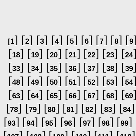
] [
] [
] [
] [
] [
] [
] [
] [
[
1
2
3
4
5
6
7
8
9
[
] [
] [
] [
] [
] [
] [
18
19
20
21
22
23
24
[
] [
] [
] [
] [
] [
] [
33
34
35
36
37
38
39
[
] [
] [
] [
] [
] [
] [
48
49
50
51
52
53
54
[
] [
] [
] [
] [
] [
] [
63
64
65
66
67
68
69
[
] [
] [
] [
] [
] [
] [
]
78
79
80
81
82
83
84
[
] [
] [
] [
] [
] [
] [
] 
93
94
95
96
97
98
99
[
] [
] [
] [
] [
] [
]