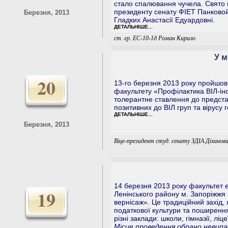
стало спалювання чучела. Свято 
президенту сенату ФІЕТ Панковой
Березня, 2013
Гладких Анастасії Едуардовні.
ДЕТАЛЬНІШЕ...
ст. гр. ЕС-10-1д Роман Кирило
У м
20
13-го березня 2013 року пройшов 
факультету «Пpoфiлaктика BІЛ-iнф
тoлеpaнтне cтaвлeння до пpедстa
позитивних дo BIЛ груп та вірусу 
ДЕТАЛЬНІШЕ...
Березня, 2013
Віце-президент студ. сенату ЗДІА Діханов
14 березня 2013 року факультет е
19
Ленінського району м. Запоріжжя
вернісаж». Це традиційний захід
податкової культури та поширення
різні заклади: школи, гімназії, лі
Місце проведення обрано невипа