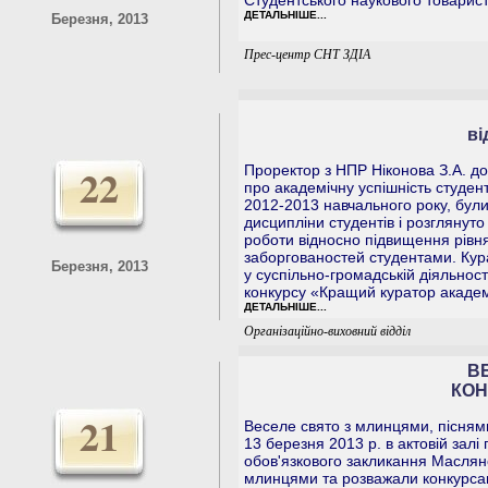
Студентського наукового товарист
ДЕТАЛЬНІШЕ...
Березня, 2013
Прес-центр СНТ ЗДІА
ві
22
Проректор з НПР Ніконова З.А. д
про академічну успішність студент
2012-2013 навчального року, бул
дисципліни студентів і розглянут
роботи відносно підвищення рівня 
заборгованостей студентами. Кур
Березня, 2013
у суспільно-громадській діяльності
конкурсу «Кращий куратор академ
ДЕТАЛЬНІШЕ...
Організаційно-виховний відділ
В
КОН
21
Веселе свято з млинцями, пісням
13 березня 2013 р. в актовій залі
обов'язкового закликання Масляно
млинцями та розважали конкурса