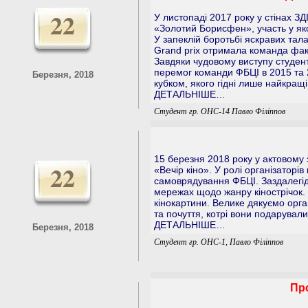
22
У листопаді 2017 року у стінах З
«Золотий Борисфен», участь у яко
У запеклій боротьбі яскравих тала
Grand prix отримала команда факу
Завдяки чудовому виступу студент
перемог команди ФБЦІ в 2015 та 
Березня, 2018
кубком, якого гідні лише найкращі
ДЕТАЛЬНІШЕ…
Студент гр. ОНС-14 Павло Філіппов
15 березня 2018 року у актовому 
22
«Вечір кіно». У ролі організаторі
самоврядування ФБЦІ. Заздалегід
мережах щодо жанру кінострічок.
кінокартини. Велике дякуємо орга
та почуття, котрі вони подарували
ДЕТАЛЬНІШЕ…
Березня, 2018
Студент гр. ОНС-1, Павло Філіппов
Про