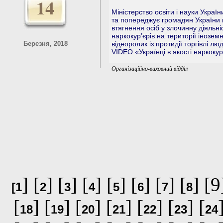
14
Міністерство освіти і науки Украї
та попереджує громадян України 
втягнення осіб у злочинну діяльні
наркокур’єрів на території інозе
Березня, 2018
відеоролик із протидії торгівлі лю
VIDEO «Українці в якості наркокур
Організаційно-виховний відділ
] [
] [
] [
] [
] [
] [
] [
] [9
[
1
2
3
4
5
6
7
8
[
] [
] [
] [
] [
] [
] [
18
19
20
21
22
23
24