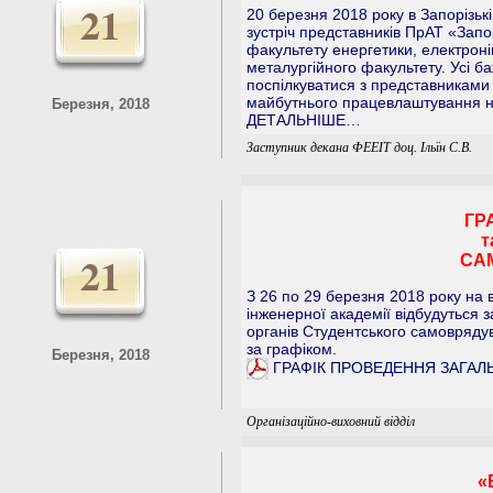
21
20 березня 2018 року в Запорізьк
зустріч представників ПрАТ «Зап
факультету енергетики, електроні
металургійного факультету. Усі б
поспілкуватися з представниками
майбутнього працевлаштування на
Березня, 2018
ДЕТАЛЬНІШЕ…
Заступник декана ФЕЕІТ доц. Ільїн С.В.
ГР
т
21
СА
З 26 по 29 березня 2018 року на 
інженерної академії відбудуться з
органів Студентського самоврядув
за графіком.
Березня, 2018
ГРАФІК ПРОВЕДЕННЯ ЗАГАЛ
Організаційно-виховний відділ
«