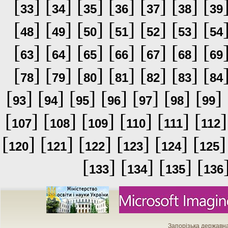
[
] [
] [
] [
] [
] [
] [
33
34
35
36
37
38
39
[
] [
] [
] [
] [
] [
] [
48
49
50
51
52
53
54
[
] [
] [
] [
] [
] [
] [
63
64
65
66
67
68
69
[
] [
] [
] [
] [
] [
] [
78
79
80
81
82
83
84
[
] [
] [
] [
] [
] [
] [
] 
93
94
95
96
97
98
99
[
] [
] [
] [
] [
] [
]
107
108
109
110
111
112
[
] [
] [
] [
] [
] [
]
120
121
122
123
124
125
[
] [
] [
] [
133
134
135
136
Запорізька державн