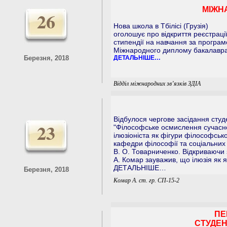
МІЖН
26
Нова школа в Тбілісі (Грузія)
оголошує про відкриття реєстраці
стипендії на навчання за програ
Міжнародного диплому бакалавра
Березня, 2018
ДЕТАЛЬНІШЕ…
Відділ міжнародних зв’язків ЗДІА
Відбулося чергове засідання студ
23
"Філософське осмислення сучасног
ілюзіоніста як фігури філософськ
кафедри філософії та соціальних
В. О. Товарниченко. Відкриваючи 
А. Комар зауважив, що ілюзія як
ДЕТАЛЬНІШЕ…
Березня, 2018
Комар А. ст. гр. СП-15-2
ПЕ
СТУДЕН