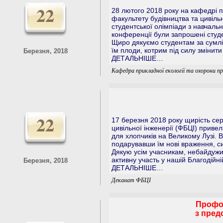
22
28 лютого 2018 року на кафедрі п
факультету будівництва та цивільно
студентської олімпіади з навчальн
конференції були запрошені студ
Щиро дякуємо студентам за сумлі
їм плоди, котрим під силу змінити
Березня, 2018
ДЕТАЛЬНІШЕ…
Кафедра прикладної екології та охорони пр
22
17 березня 2018 року щирість сер
цивільної інженерії (ФБЦІ) привел
для хлопчиків на Великому Лузі. 
подарувавши їм нові враження, с
Дякую усім учасникам, небайдуж
активну участь у нашій Благодійній 
Березня, 2018
ДЕТАЛЬНІШЕ…
Деканат ФБЦІ
Профор
з пред