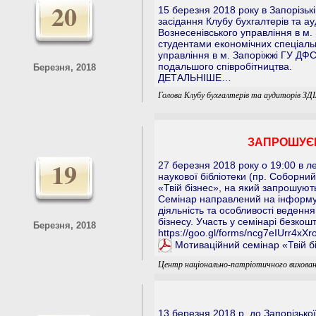
20
15 березня 2018 року в Запорізьк
засідання Клубу бухгалтерів та ау
Вознесенівського управління в м. 
студентами економічних спеціаль
управління в м. Запоріжжі ГУ ДФС
подальшого співробітництва.
Березня, 2018
ДЕТАЛЬНІШЕ…
Голова Клубу бухгалтерів та аудиторів ЗДІ
ЗАПРОШУЄМ
19
27 березня 2018 року о 19:00 в ле
наукової бібліотеки (пр. Соборни
«Твій бізнес», на який запрошують
Семінар направлений на інформув
діяльність та особливості веденн
бізнесу. Участь у семінарі безкош
Березня, 2018
https://goo.gl/forms/ncg7eIUrr4xXr
Мотиваційний семінар «Твій б
Центр національно-патріотичного вихован
13 березня 2018 p. до Запорізько