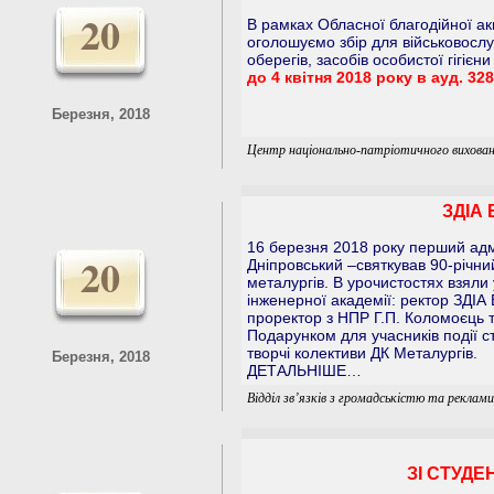
20
В рамках Обласної благодійної ак
оголошуємо збір для військовослуж
оберегів, засобів особистої гігіє
до 4 квітня 2018 року в ауд. 328
Березня, 2018
Центр національно-патріотичного вихован
ЗДІА
16 березня 2018 року перший адм
20
Дніпровський –святкував 90-річний
металургів. В урочистостях взяли
інженерної академії: ректор ЗДІА
проректор з НПР Г.П. Коломоєць т
Подарунком для учасників події ст
творчі колективи ДК Металургів.
Березня, 2018
ДЕТАЛЬНІШЕ…
Відділ зв’язків з громадськістю та реклам
ЗІ СТУД