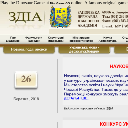
Play the Dinosaur Game at
online. A famous original game
DinoGame.GG
69006 м. Запорі
ЗАПОРІЗЬКА
Тел.: (061) 236-9
ДЕРЖАВНА
Факс: (061) 283-
ІНЖЕНЕРНА
АКАДЕМІЯ
E-mail:
Про
Факультети
Структурні
Міжнародне
Наука
Сту
академію
кафедри
підрозділи
співробітництво
Аспірантура
З
Українська мова -
Новини, події, анонси
держслужбовцям
НАУКОВ
26
Науковці вишів, науково-дослідни
у конкурсі українсько-чеських на
Міністерство освіти і науки Україн
Чеської Республіки. Також до уча
Переможці конкурсу зможуть реалі
ДЕТАЛЬНІШЕ…
Березня, 2018
Відділ міжнародних зв’язків ЗДІА
КОНКУРС У