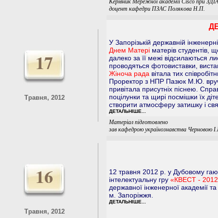
Керівник Мережної академії Cisco при ЗДІА
доцент кафедри ПЗАС Полякова Н.П.
Д
У Запорізькій державній інженерні
Днем Матері
матерів студентів, щ
17
далеко за її межі відсилаються л
проводяться фотовиставки, виставк
Жіноча рада
вітала тих співробітн
Проректор з НПР Пазюк М.Ю. вр
привітала присутніх піснею. Спра
поцілунки та щирі посмішки їх ді
Травня, 2012
створити атмосферу затишку і свя
ДЕТАЛЬНІШЕ...
Матеріал підготовлено
зав кафедрою українознавства Черновою І.
16
12 травня 2012 р. у Дубовому га
інтелектуальну гру
«КВЕСТ - 2012
державної інженерної академії та
м. Запоріжжя.
ДЕТАЛЬНІШЕ...
Травня, 2012