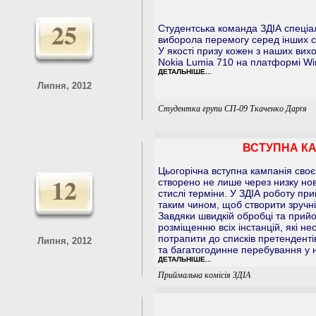
25
Студентська команда ЗДІА спеціа
виборола перемогу серед інших с
У якості призу кожен з наших ви
Nokia Lumia 710 на платформі W
ДЕТАЛЬНІШЕ...
Липня, 2012
Студентка групи СП-09 Ткаченко Дарґя
ВСТУПНА КА
Цьогорічна вступна кампанія своє
12
створено не лише через низку но
стислі терміни. У ЗДІА роботу при
таким чином, щоб створити зручні
Завдяки швидкій обробці та прий
розміщенню всіх інстанцій, які не
потрапити до списків претендентів
Липня, 2012
та багатогодинне перебування у ни
ДЕТАЛЬНІШЕ...
Приймальна комісія ЗДІА