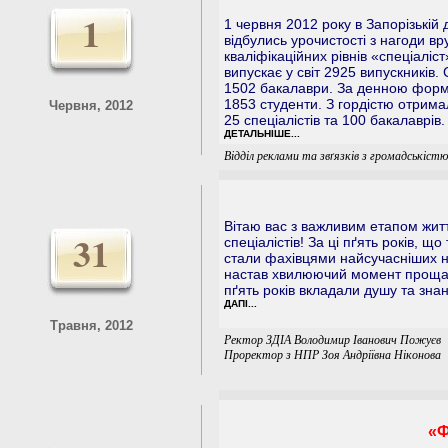
1
1 червня 2012 року в Запорізькій 
відбулись урочистості з нагоди в
кваліфікаційних рівнів «спеціаліс
випускає у світ 2925 випускників. 
1502 бакалаври. За денною формо
1853 студенти. З гордістю отримал
Червня, 2012
25 спеціалістів та 100 бакалаврів.
ДЕТАЛЬНІШЕ...
Відділ реклами та звґязків з громадськістю
Вітаю вас з важливим етапом життя
31
спеціалістів! За ці пґять років, 
стали фахівцями найсучасніших на
настав хвилюючий момент прощанн
пґять років вкладали душу та знан
ДАПІ...
Травня, 2012
Ректор ЗДІА Володимир Іванович Пожуєв
Проректор з НПР Зоя Андріївна Ніконова
«Ф