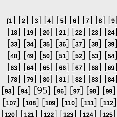
] [
] [
] [
] [
] [
] [
] [
] [
[
1
2
3
4
5
6
7
8
9
[
] [
] [
] [
] [
] [
] [
18
19
20
21
22
23
24
[
] [
] [
] [
] [
] [
] [
33
34
35
36
37
38
39
[
] [
] [
] [
] [
] [
] [
48
49
50
51
52
53
54
[
] [
] [
] [
] [
] [
] [
63
64
65
66
67
68
69
[
] [
] [
] [
] [
] [
] [
78
79
80
81
82
83
84
[
] [
] [95] [
] [
] [
] [
]
93
94
96
97
98
99
[
] [
] [
] [
] [
] [
]
107
108
109
110
111
112
[
] [
] [
] [
] [
] [
]
120
121
122
123
124
125