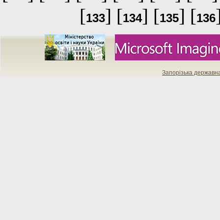
[
] [
] [
] [
133
134
135
136
Запорізька державн