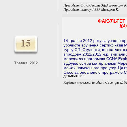
Президент Cтуд.Cенату ЗДІА Дехтярук К
Президент сенату ФБВР Мальцева К.
ФАКУЛЬТЕТ 
КА
15
14 травня 2012 року за участю п
урочисте вручення сертифікатів М
курсу СП. Студенти, що навчають
впродовж 2011/2012 н.р. вивчали
мереж» за програмою CCNA Explor
Травня, 2012
відбувалося за матеріалами Мере
межах навчального процесу. Ця г
Cisco за оновленою програмою CC
ДЕТАЛЬНІШЕ...
Керівник мережної академії Cisco при ЗД