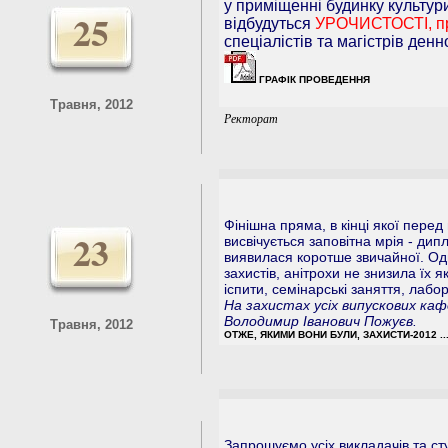
у приміщенні будинку культур
25
відбудуться
УРОЧИСТОСТІ, пр
спеціалістів та магістрів ден
ГРАФІК ПРОВЕДЕННЯ
Травня, 2012
Ректорат
Фінішна пряма, в кінці якої пер
23
висвічується заповітна мрія - дип
виявилася коротше звичайної. Од
захистів, анітрохи не знизила їх я
іспити, семінарські заняття, лабо
На захистах усіх випускових ка
Володимир Іванович Пожуєв.
Травня, 2012
ОТЖЕ, ЯКИМИ ВОНИ БУЛИ, ЗАХИСТИ-2012 ..
Запрошуємо усіх викладачів та сту