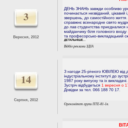
ДЕНЬ ЗНАНЬ завжди особливо уро
3
починається незвіданий, цікавий і
звершень, до самостійного життя.
справжнє всенародне свято мудрос
до лав студентства приєдналися н
майданчику біля головного входу а
та професорсько-викладацький скл
Вересня, 2012
ДЕТАЛЬНІШЕ...
Відділ реклами ЗДІА
З нагоди 25-річного ЮВІЛЕЮ від 
14
індустріальному інституті до зу
1987 року випуску та іх викладачі.
Зустріч відбудеться
1 вересня о 1
Довідки за тел. 066 188 70 17.
Серпня, 2012
Оргкомітет групи ПТЕ-81-1в.
ВІТ