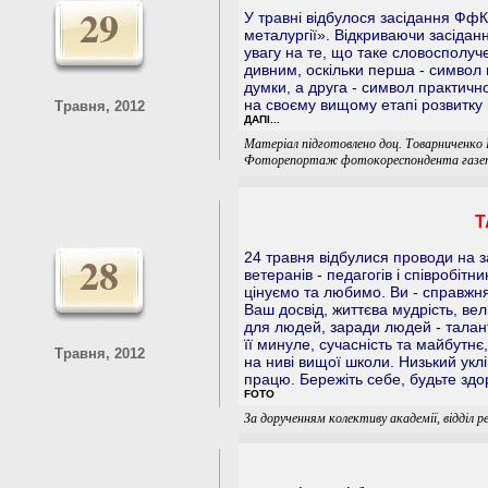
29
У травні відбулося засідання Фф
металургії». Відкриваючи засідан
увагу на те, що таке словосполуч
дивним, оскільки перша - символ 
думки, а друга - символ практичн
на своєму вищому етапі розвитку 
Травня, 2012
ДАПІ...
Матеріал підготовлено доц. Товарниченко 
Фоторепортаж фотокореспондента газети
Т
28
24 травня відбулися проводи на з
ветеранів - педагогів і співробітн
цінуємо та любимо. Ви - справжня е
Ваш досвід, життєва мудрість, вел
для людей, заради людей - талант
її минуле, сучасність та майбутнє
Травня, 2012
на ниві вищої школи. Низький укл
працю. Бережіть себе, будьте здор
FOTO
За дорученням колективу академії, відділ р