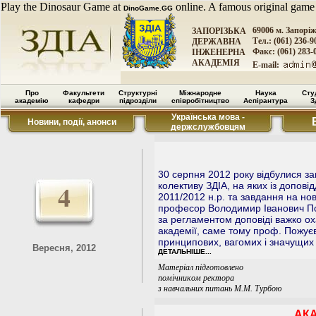
Play the Dinosaur Game at
online. A famous original game
DinoGame.GG
69006 м. Запорі
ЗАПОРІЗЬКА
Тел.: (061) 236-9
ДЕРЖАВНА
Факс: (061) 283-
ІНЖЕНЕРНА
АКАДЕМІЯ
E-mail:
Про
Факультети
Структурні
Міжнародне
Наука
Сту
академію
кафедри
підрозділи
співробітництво
Аспірантура
З
Українська мова -
Новини, події, анонси
держслужбовцям
30 серпня 2012 року відбулися з
4
колективу ЗДІА, на яких із допові
2011/2012 н.р. та завдання на но
професор Володимир Іванович Пож
за регламентом доповіді важко ох
академії, саме тому проф. Пожуєв
принципових, вагомих і значущих
Вересня, 2012
ДЕТАЛЬНІШЕ...
Матеріал підготовлено
помічником ректора
з навчальних питань М.М. Турбою
АКА