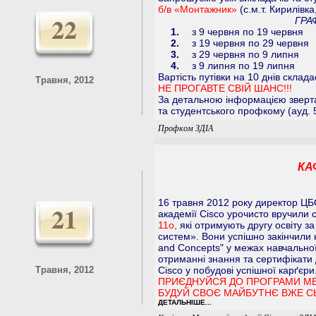
б/в «Монтажник»
(с.м.т. Кирилівк
22
ГРАФ
1.
з 9 червня по 19 червня
2.
з 19 червня по 29 червня
3.
з 29 червня по 9 липня
4.
з 9 липня по 19 липня
Вартість путівки на 10 днів склад
Травня, 2012
НЕ ПРОГАВТЕ СВІЙ ШАНС!!!
За детальною інформацією зверта
та студентського профкому (ауд. 
Профком ЗДІА
КА
16 травня 2012 року директор ЦБ
21
академії Cisco урочисто вручили 
11о,
які отримують другу освіту з
систем». Вони успішно закінчили 
and Concepts" у межах навчально
отриманні знання та сертифікати
Травня, 2012
Cisco у побудові успішної карґєри
ПРИЄДНУЙСЯ ДО ПРОГРАМИ МЕ
БУДУЙ СВОЄ МАЙБУТНЄ ВЖЕ С
ДЕТАЛЬНІШЕ...