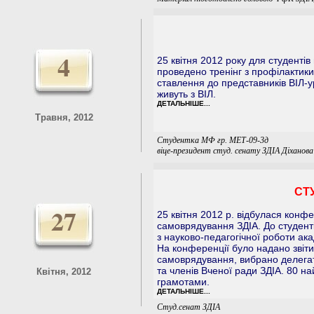
4
25 квітня 2012 року для студенті
проведено тренінг з профілактики
cтaвлeння до пpедстaвникiв BIЛ-у
живyть з BIЛ.
ДЕТАЛЬНІШЕ...
Травня, 2012
Студентка МФ гр. МЕТ-09-3д
віце-президент студ. сенату ЗДІА Діханов
СТ
27
25 квітня 2012 р. відбулася конф
самоврядування ЗДІА. До студент
з науково-педагогічної роботи ак
На конференції було надано звіти 
самоврядування, вибрано делегат
та членів Вченої ради ЗДІА. 80 н
Квітня, 2012
грамотами.
ДЕТАЛЬНІШЕ...
Студ.сенат ЗДІА