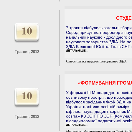
СТУДЕ
10
7 травня відбулись загальні збор
Серед присутніх: проректор з нау
начальник науково - дослідного с
наукового товариства ЗДІА. На п
ЗДІА Калюжної Юлії та Голів СНТ 
ДЕТАЛЬНІШЕ...
Травня, 2012
Студентське наукове товариство ЗДІА
«ФОРМУВАННЯ ГРОМАД
10
У форматі ІІІ Міжнародного освіт
освітньому прострі», що проходив 
відбулося засідання ФфК ЗДІА н
України: політико-освітній вимір
к.філос. наук., доцент, керівник М
освіта» КЗ ЗОІППО ЗОР (Комуналь
Травня, 2012
післядипломної педагогічної освіт
ДЕТАЛЬНІШЕ...
Матеріал підготовлено головою ФфК ЗДІА,