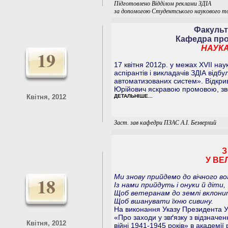
Підготовлено Відділом реклами ЗДІА
за допомогою Студентського наукового т
Факульт
Кафедра про
НАУКА
19
17 квітня 2012р. у межах ХVII наук
аспірантів і викладачів ЗДІА від
автоматизованих систем». Відкри
Юрійович яскравою промовою, зв
Квітня, 2012
ДЕТАЛЬНІШЕ...
Заст. зав кафедри ПЗАС А.І. Безверхий
З
У ВЕ
Ми знову прийдемо до вічного во
18
Із нами прийдуть і онуки й діти,
Щоб ветеранам до землі вклони
Щоб вшанувати їхню сивину.
На виконання Указу Президента У
«Про заходи у звґязку з відзначен
Квітня, 2012
війні 1941-1945 років» в академі