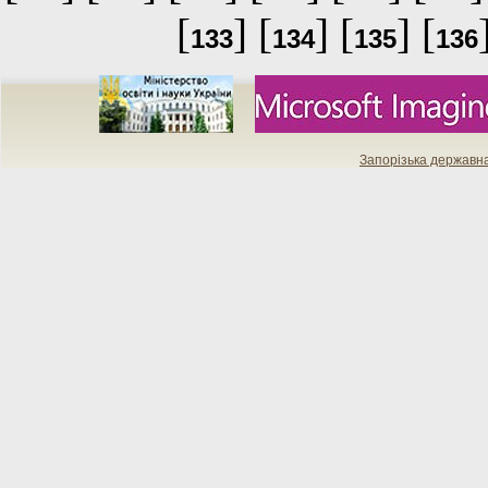
[
] [
] [
] [
133
134
135
136
Запорізька державн