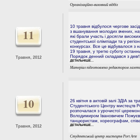
Організаційно-виховний відділ
10 травня відбулося чергове засі
11
з вшанування молодих вчених, наук
які брали участь і досягли високих
студентської олімпіади та у регі
конкурсах. Все це відбувалося з 
19 травня, у третю суботу останн
Порядок денний складався з девґ
Травня, 2012
ДЕТАЛЬНІШЕ...
Матеріал підготовлено редактором газет
10
26 квітня в актовій залі ЗДІА за т
Студентського Центру мистецтв Por
розпочалася з урочистої церемоні
Володимиром Івановичем Пожуєв
танцюристам, хореографам, співа
ДЕТАЛЬНІШЕ...
Травня, 2012
Студентський центр мистецтв Port Arte