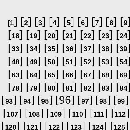
] [
] [
] [
] [
] [
] [
] [
] [
[
1
2
3
4
5
6
7
8
9
[
] [
] [
] [
] [
] [
] [
18
19
20
21
22
23
24
[
] [
] [
] [
] [
] [
] [
33
34
35
36
37
38
39
[
] [
] [
] [
] [
] [
] [
48
49
50
51
52
53
54
[
] [
] [
] [
] [
] [
] [
63
64
65
66
67
68
69
[
] [
] [
] [
] [
] [
] [
78
79
80
81
82
83
84
[
] [
] [
] [96] [
] [
] [
]
93
94
95
97
98
99
[
] [
] [
] [
] [
] [
]
107
108
109
110
111
112
[
] [
] [
] [
] [
] [
]
120
121
122
123
124
125