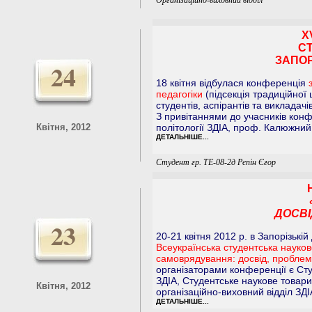
Організаційно-виховний відділ
Х
СТ
ЗАПОР
24
18 квітня відбулася конференція
педагогіки
(підсекція традиційної 
студентів, аспірантів та викладачі
З привітаннями до учасників конф
Квітня, 2012
політології ЗДІА, проф. Калюжний
ДЕТАЛЬНІШЕ...
Студент гр. ТЕ-08-2д Рєпін Єгор
ДОСВІ
23
20-21 квітня 2012 р. в Запорізькі
Всеукраїнська студентська науко
самоврядування: досвід, проблем
організаторами конференції є Сту
ЗДІА, Студентське наукове товари
Квітня, 2012
організаційно-виховний відділ ЗДІ
ДЕТАЛЬНІШЕ...