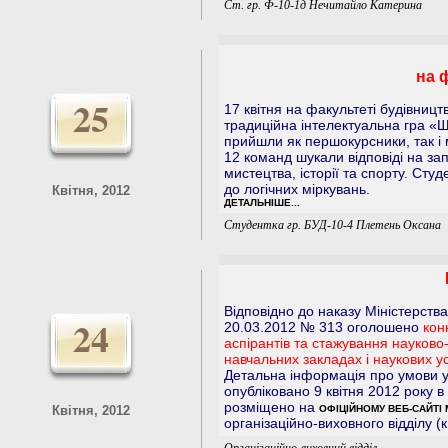
Ст. гр. Ф-10-1д Нечитайло Катерина
на 
25
17 квітня на факультеті будівницт
традиційна інтелектуальна гра «
прийшли як першокурсники, так і м
12 команд шукали відповіді на за
мистецтва, історії та спорту. Студ
до логічних міркувань.
Квітня, 2012
ДЕТАЛЬНІШЕ...
Студентка гр. БУД-10-4 Плетень Оксана
Відповідно до наказу Міністерства 
24
20.03.2012 № 313 оголошено
кон
аспірантів та стажування науково
навчальних закладах і наукових у
Детальна інформація про умови уч
опубліковано 9 квітня 2012 року в
розміщено на
Квітня, 2012
ОФІЦІЙНОМУ ВЕБ-САЙТІ 
організаційно-виховного відділу (к