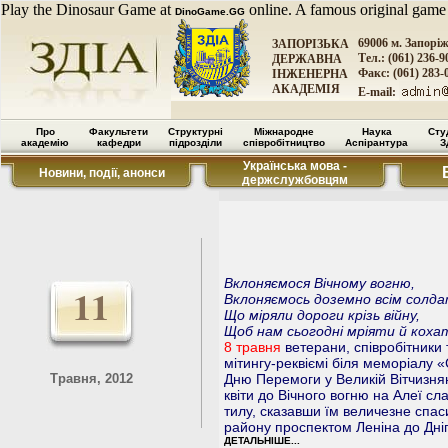
Play the Dinosaur Game at
online. A famous original game
DinoGame.GG
69006 м. Запорі
ЗАПОРІЗЬКА
Тел.: (061) 236-9
ДЕРЖАВНА
Факс: (061) 283-
ІНЖЕНЕРНА
АКАДЕМІЯ
E-mail:
Про
Факультети
Структурні
Міжнародне
Наука
Сту
академію
кафедри
підрозділи
співробітництво
Аспірантура
З
Українська мова -
Новини, події, анонси
держслужбовцям
Вклоняємося Вічному вогню,
11
Вклоняємось доземно всім солд
Що міряли дороги крізь війну,
Щоб нам сьогодні мріяти й коха
8 травня
ветерани, співробітники 
мітингу-реквіємі біля меморіалу 
Травня, 2012
Дню Перемоги у Великій Вітчизнян
квіти до Вічного вогню на Алеї с
тилу, сказавши їм величезне спаси
району проспектом Леніна до Дні
ДЕТАЛЬНІШЕ...