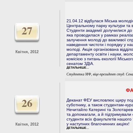
21.04.12 відбулася Міська молодіж
27
Центральному парку культури та 
Студенти академії долучилися до 
яка проводилася у рамках реалізац
залучення молоді до важливої с
наведення чистоти і порядку у на
молоді. Акція організована відді
Квітня, 2012
департаменту освіти і науки, моло
комісією з питань екології Міськ
сенатом ЗДІА.
ДЕТАЛЬНІШЕ...
Студентка МФ, віце-президент студ. Сена
ФА
26
Деканат ФЕУ висловлює щиру подяк
суботнику, а також студентам-кур
Нечитайло Катерині та Золотаревс
та допомагали, а й підтримували 
студенти всіх факультетів нашого
у наступних благочинних акціях!
Квітня, 2012
ДЕТАЛЬНІШЕ...