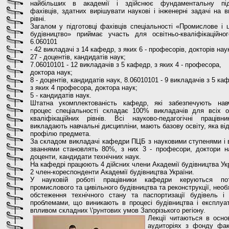
найбільших в академії і здійснює фундаментальну під
фахівців, здатних вирішувати наукові і інженерні задачі на 
рівні.
Загалом у підготовці фахівців спеціальності «Промислове і 
будівництво» приймає участь для освітньо-кваліфікаційног
6.060101
- 42 викладачі з 14 кафедр, з яких 6 - професорів, докторів нау
27 - доцентів, кандидатів наук;
7.06010101 - 12 викладачів з 5 кафедр, з яких 4 - професора,
доктора наук;
8 - доцентів, кандидатів наук, 8.06010101 - 9 викладачів з 5 ка
з яких 4 професора, доктора наук;
5 - кандидатів наук.
Штатна укомплектованість кафедр, які забезпечують нав
процес спеціальності складає 100% викладачів для всіх ос
кваліфікаційних рівнів. Всі науково-педагогічні працівн
викладають навчальні дисципліни, мають базову освіту, яка ві
профілю предмета.
За складом викладачі кафедри ПЦБ з науковими ступенями і 
званнями становлять 80%, з них 3 - професори, доктори на
доценти, кандидати технічних наук.
На кафедрі працюють 4 дійсних члени Академії будівництва Ук
2 член-кореспонденти Академії будівництва України.
У науковій роботі працівники кафедри керуються по
промислового та цивільного будівництва та реконструкції, необ
обстеження технічного стану та паспортизації будівель і 
проблемами, що виникають в процесі будівництва і експлуат
впливом складних \'рунтових умов Запорізького регіону.
Лекції читаються в осно
аудиторіях з фонду фак