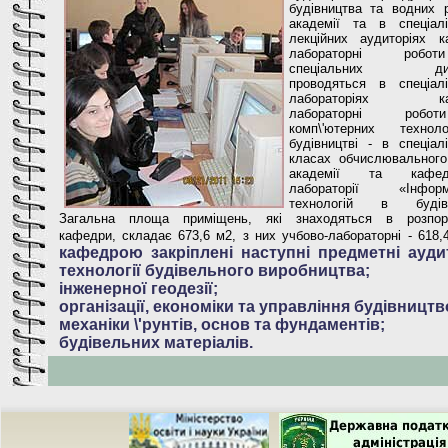
будівництва та водних р
академії та в спеціалі
лекційних аудиторіях к
лабораторні робо
спеціальних дисц
проводяться в спеціалі
лабораторіях каф
лабораторні роб
комп\'ютерних технол
будівництві - в спеціал
класах обчислювального
академії та кафедр
лабораторії «Інформа
технологій в будівни
Загальна площа приміщень, які знаходяться в розпор
кафедри, складає 673,6 м2, з них учбово-лабораторні - 618,
кафедрою закріплені наступні предметні аудит
технології будівельного виробництва;
інженерної геодезії;
організації, економіки та управління будівництв
механіки \'рунтів, основ та фундаментів;
будівельних матеріалів.