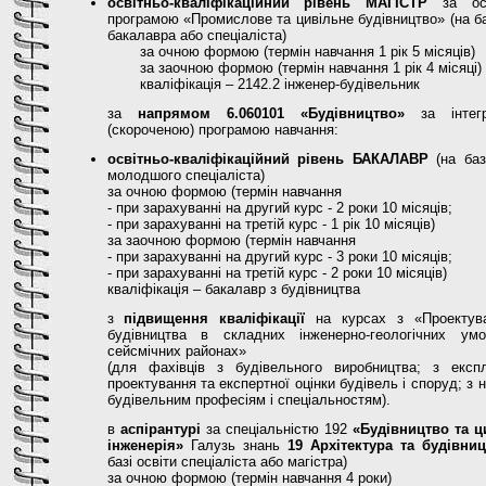
освітньо-кваліфікаційний рівень МАГІСТР
за осв
програмою «Промислове та цивільне будівництво» (на ба
бакалавра або спеціаліста)
за очною формою (термін навчання 1 рік 5 місяців)
за заочною формою (термін навчання 1 рік 4 місяці)
кваліфікація – 2142.2 інженер-будівельник
за
напрямом 6.060101 «Будівництво»
за інтегр
(скороченою) програмою навчання:
освітньо-кваліфікаційний рівень БАКАЛАВР
(на баз
молодшого спеціаліста)
за очною формою (термін навчання
- при зарахуванні на другий курс - 2 роки 10 місяців;
- при зарахуванні на третій курс - 1 рік 10 місяців)
за заочною формою (термін навчання
- при зарахуванні на другий курс - 3 роки 10 місяців;
- при зарахуванні на третій курс - 2 роки 10 місяців)
кваліфікація – бакалавр з будівництва
з
підвищення кваліфікації
на курсах з «Проектув
будівництва в складних інженерно-геологічних ум
сейсмічних районах»
(для фахівців з будівельного виробництва; з експлу
проектування та експертної оцінки будівель і споруд; з 
будівельним професіям і спеціальностям).
в
аспірантурі
за спеціальністю 192
«Будівництво та ц
інженерія»
Галузь знань
19 Архітектура та будівни
базі освіти спеціаліста або магістра)
за очною формою (термін навчання 4 роки)