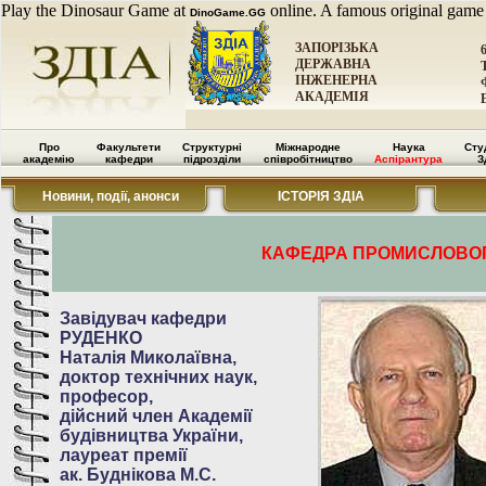
Play the Dinosaur Game at
online. A famous original game
DinoGame.GG
ЗАПОРІЗЬКА
ДЕРЖАВНА
ІНЖЕНЕРНА
АКАДЕМІЯ
Про
Факультети
Структурні
Міжнародне
Наука
Сту
академію
кафедри
підрозділи
співробітництво
Аспірантура
З
Новини, події, анонси
ІСТОРІЯ ЗДІА
КАФЕДРА ПРОМИСЛОВОГО
Завідувач кафедри
РУДЕНКО
Наталія Миколаївна,
доктор технічних наук,
професор,
дійсний член Академії
будівництва України,
лауреат премії
ак. Буднікова М.С.