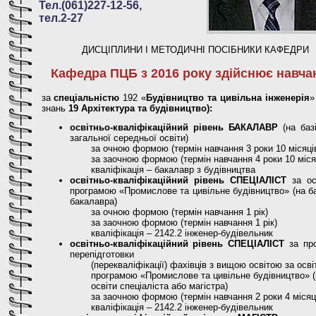
Тел.(061)227-12-56,
тел.2-27
ДИСЦІПЛИНИ І МЕТОДИЧНІ ПОСІБНИКИ КАФЕДРИ
Кафедра ПЦБ з 2016 року здійснює навча
за
спеціальністю
192 «
Будівництво та цивільна інженерія
»
знань
19 Архітектура та будівництво):
освітньо-кваліфікаційний рівень БАКАЛАВР
(на баз
загальної середньої освіти)
за очною формою (термін навчання 3 роки 10 місяці
за заочною формою (термін навчання 4 роки 10 міся
кваліфікація – бакалавр з будівництва
освітньо-кваліфікаційний рівень СПЕЦІАЛІСТ
за ос
програмою «Промислове та цивільне будівництво» (на ба
бакалавра)
за очною формою (термін навчання 1 рік)
за заочною формою (термін навчання 1 рік)
кваліфікація – 2142.2 інженер-будівельник
освітньо-кваліфікаційний рівень СПЕЦІАЛІСТ
за пр
перепідготовки
(перекваліфікації) фахівців з вищою освітою за осв
програмою «Промислове та цивільне будівництво» (
освіти спеціаліста або магістра)
за заочною формою (термін навчання 2 роки 4 місяц
кваліфікація – 2142.2 інженер-будівельник