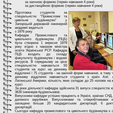
за заочною формою (термін навчання 4 роки)
за дистанційною формою (термін навчання 4 роки)
Підготовка студентів за
спеціальністю "Промислове та
цивільне будівництво" у
Запорізькій державній інженерній
академії ведеться
з 1976 року.
Кафедра Промислового та
цивільного будівництва (ПЦБ)
була створена 1 вересня 1979
року згідно з наказом міністра
освіти Української РСР. Кафедра
ПЦБ входить до складу
факультету будівництва і водних
ресурсів. В середньому за цією
спеціальністю навчаються 50
студентів на курсі на денному
відділенні і 75 студентів - на заочній формі навчання, в тому 
денному відділенні навчаються студенти з країн Азії, 
Латинської Америки, кількість яких складає до 25 чоловік на
курсі.
За роки діяльності кафедра здійснила 31 випуск спеціалістів к
3630 інженерів-будівельників.
Випускники кафедри успішно працюють в Україні, країнах СНД,
далекого зарубіжжя. Випускниками та співробітниками 
захищено більше 20 кандидатських дисертацій, 6 докт
дисертацій.
Сьогодні кафедра промислового та цивільного будівництва є 