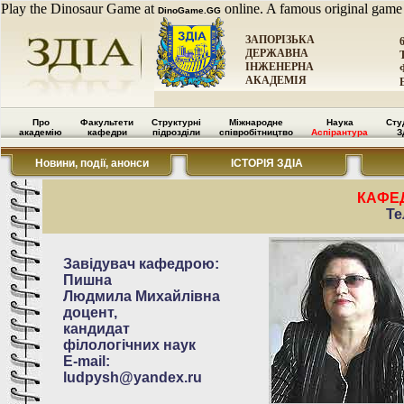
Play the Dinosaur Game at
online. A famous original game
DinoGame.GG
ЗАПОРІЗЬКА
ДЕРЖАВНА
ІНЖЕНЕРНА
АКАДЕМІЯ
Про
Факультети
Структурні
Міжнародне
Наука
Сту
академію
кафедри
підрозділи
співробітництво
Аспірантура
З
Новини, події, анонси
ІСТОРІЯ ЗДІА
КАФЕ
Те
Завідувач кафедрою:
Пишна
Людмила Михайлівна
доцент,
кандидат
філологічних наук
E-mail:
ludpysh@yandex.ru