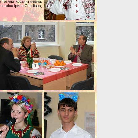
 Тетяна Костянтинівна,
овкіна Ірина Сергіївна,