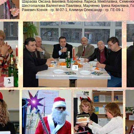
Шараєва Оксана Іванівна, Барякіна Лариса Миколаївна, Семенюк
Шестопалова Валентина Павлівна, Марченко Ірина Кирилівна, Гол
Ракевич Ксенія - гр. М-07-1, Климчук Олександр - гр. ГЕ-09-1.