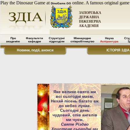
Play the Dinosaur Game at
online. A famous original game
DinoGame.GG
ЗАПОРІЗЬКА
ДЕРЖАВНА
ІНЖЕНЕРНА
АКАДЕМІЯ
Про
Факультети
Структурні
Міжнародне
Наука
Сту
академію
кафедри
підрозділи
співробітництво
Аспірантура
З
Новини, події, анонси
ІСТОРІЯ ЗДІА
Яке велике свято ми
всі сьогодні маєм,
Нехай пісень багато аж
до небес лунає.
Сьогодні день
чудовий, спів ангелів
ми чуєм,
Святе Різдво
Христове сьогодні ми