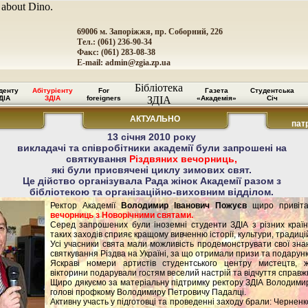
 about Dino.
69006 м. Запоріжжя, пр. Соборний, 226
Тел.: (061) 236-90-34
Факс: (061) 283-08-38
E-mail:
admin@zgia.zp.ua
Бібліотека
денту
Абітурієнту
For
Газета
Студентська
ДІА
ЗДІА
foreigners
ЗДІА
«Академія»
Січ
АКТУАЛЬНО
пат
13 січня 2010 року
викладачі та співробітники академії були запрошені на
святкування
Різдвяних вечорниць,
які були присвячені циклу зимових свят.
Це дійство організувала Рада жінок Академії разом з
бібліотекою та організаційно-виховним відділом.
Ректор Академії
Володимир Іванович Пожуєв
щиро привіта
вечорниць з Новорічними святами.
Серед запрошених були іноземні студенти ЗДІА з різних країн 
таких заходів сприяє кращому вивченню історії, культури, традиці
Усі учасники свята мали можливість продемонструвати свої зна
святкування Різдва на Україні, за що отримали призи та подарунк
Яскраві номери артистів студентського центру мистецтв, ж
вікторини подарували гостям веселий настрій та відчуття справж
Щиро дякуємо за матеріальну підтримку ректору ЗДІА Володимир
голові профкому Володимиру Петровичу Падалці.
Активну участь у підготовці та проведенні заходу брали: Черненк