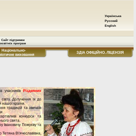
Українська
Русский
English
Сайт підтримки
освітніх програм
Національно-
ЗДІА ОФІЦІЙНО. ЛІЦЕНЗІЯ
ріотичне виховання
в учасників
Різдвяних
світу. Долучення їх до
й нашої країни.
ння традицій та звичаїв
и.
артівливі конкурси та
нього свята.
у Івановичу Пожуєву та
о Тетяна В\'ячеславівна,