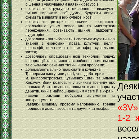
сторони різних ситуацій, знаходити оптимальне
рішення з урахуванням наявних ресурсів;
розвивають структурне мислення - виховують
вміння виражати свої думки, будувати логічні
схеми та виявляти в них суперечності;
розвивають риторичні навички - сприяють
оволодінню усним мовленням та мистецтвом
переконання, розвивають вміння «підкорити»
аудиторію;
дозволяють поглиблювати і систематизувати нові
знання з економіки, права, культури, релігії,
філософії, політики та інших сфер суспільного
життя;
дозволяють опрацювати нові технології пошуку
інформації та сприяють виробленню системного
та об\'ємного бачення тієї чи іншої проблеми;
допомагають вільно працювати в колективі.
Тренерами виступили досвідчені дебатери з
м. Дніпропетровська Кузьменко Євген та Альона
Хорхулу. Вони розповіли учасникам тренінгу про
Деяк
правила британського парламентського формату
дебатів, який є найпоширенішим у світі й в Україні,
уча
навели приклади побудови аргументів та
контраргументів.
Завдяки цікавому ігровому наповненню, тренінг
«3V»
пройшов в доволі веселій та дружній атмосфері.
1-2 
весе
назв