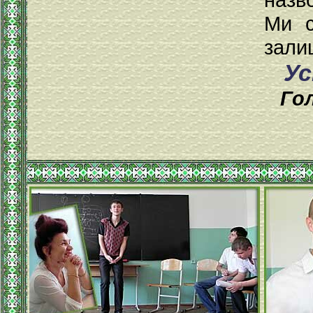
Ми с
зали
Ус
Го