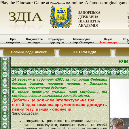
Play the Dinosaur Game at
online. A famous original game
DinoGame.GG
ЗАПОРІЗЬКА
ДЕРЖАВНА
ІНЖЕНЕРНА
АКАДЕМІЯ
Про
Факультети
Структурні
Міжнародне
Наука
Сту
академію
кафедри
підрозділи
співробітництво
Аспірантура
З
Новини, події, анонси
ІСТОРІЯ ЗДІА
ВЧИ
14 вересня в аудиторії л307, за підтримки Федерації
дебатів України, пройшов перший у Запоріжжі
тренінг, присвячений дебатам.
В ньому приймали участь наші студенти та
студенти інших навчальних закладів міста.
Дебати - це рольова інтелектуальна гра,
в якій одна команда аргументовано доводить
певну тезу, а інша - опонує їй.
Загалом дебати:
стимулюють розвиток критичного мислення -
вміння аналізувати, виявляти сильні та слабкі