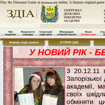
Play the Dinosaur Game at
online. A famous original game
DinoGame.GG
ЗАПОРІЗЬКА
ДЕРЖАВНА
ІНЖЕНЕРНА
АКАДЕМІЯ
Про
Факультети
Структурні
Міжнародне
Наука
Сту
академію
кафедри
підрозділи
співробітництво
Аспірантура
З
Новини, події, анонси
ІСТОРІЯ ЗДІА
У НОВИЙ РІК - 
3 20.12.11 
Запорізької
академії, м
своїх шкідл
обміняти ци