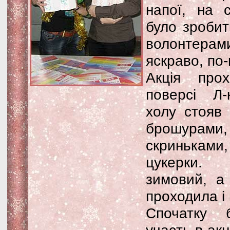
напої, на 
було зробит
волонтерами
яскраво, по-
Акція про
поверсі Л-
холу стояв 
брошурами, 
скриньками
цукерки. 
зимовий, а 
проходила і н
Спочатку 