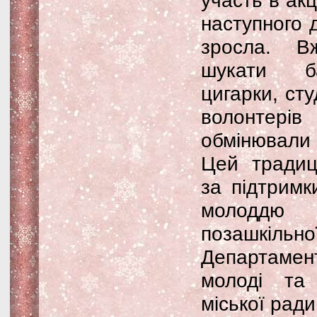
участь в акц
наступного д
зросла. В
шукати б
цигарки, ст
волонтер
обмінювали 
Цей традиці
за підтримк
молоддю
позашкільн
Департамен
молоді та 
міської ради