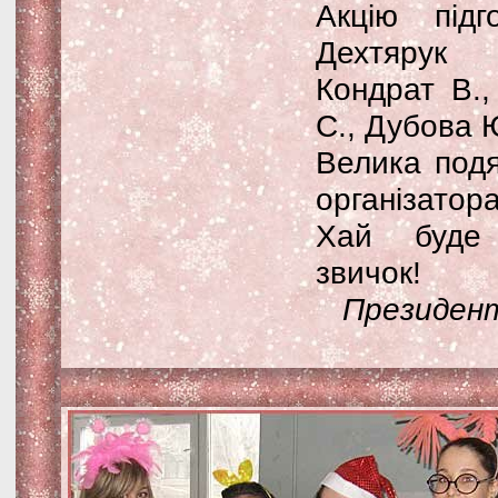
Акцію підг
Дехтярук 
Кондрат В.,
С., Дубова 
Велика подя
організатора
Хай буде
звичок!
Президен