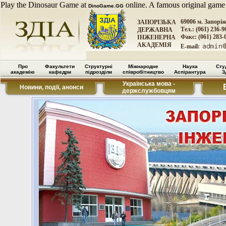
Play the Dinosaur Game at
online. A famous original game
DinoGame.GG
69006 м. Запорі
ЗАПОРІЗЬКА
Тел.: (061) 236-9
ДЕРЖАВНА
Факс: (061) 283-
ІНЖЕНЕРНА
АКАДЕМІЯ
E-mail:
Про
Факультети
Структурні
Міжнародне
Наука
Сту
академію
кафедри
підрозділи
співробітництво
Аспірантура
З
Українська мова -
Новини, події, анонси
держслужбовцям