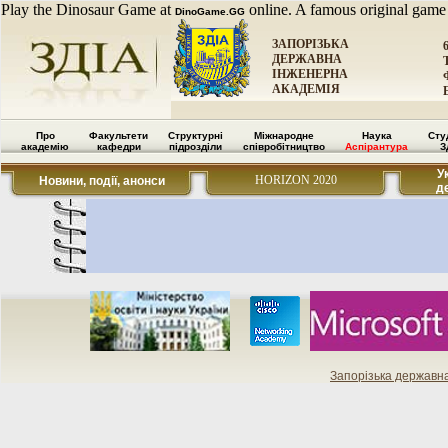
Play the Dinosaur Game at
online. A famous original game
DinoGame.GG
ЗАПОРІЗЬКА
ДЕРЖАВНА
ІНЖЕНЕРНА
АКАДЕМІЯ
Про
Факультети
Структурні
Міжнародне
Наука
Сту
академію
кафедри
підрозділи
співробітництво
Аспірантура
З
У
HORIZON 2020
Новини, події, анонси
д
Запорізька державн