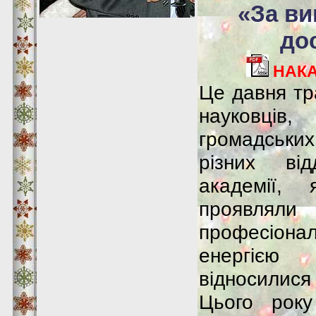
«За ви
до
НАКАЗ
Це давня тр
науковці
громадських 
різних від
академії, 
проявлял
професіонал
енергією
відносилися 
Цього року