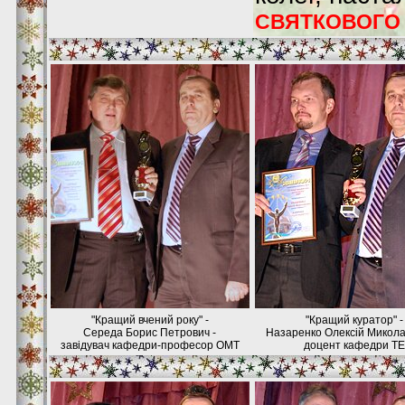
СВЯТКОВОГО 
"Кращий вчений року" -
"Кращий куратор" -
Середа Борис Петрович -
Назаренко Олексій Микола
завідувач кафедри-професор ОМТ
доцент кафедри ТЕ