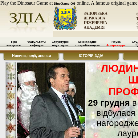
Play the Dinosaur Game at
online. A famous original game
DinoGame.GG
ЗАПОРІЗЬКА
ДЕРЖАВНА
ІНЖЕНЕРНА
АКАДЕМІЯ
Про
Факультети
Структурні
Міжнародне
Наука
Сту
академію
кафедри
підрозділи
співробітництво
Аспірантура
З
Новини, події, анонси
ІСТОРІЯ ЗДІА
ЛЮДИНА
Ш
ПРОФ
29 грудня
в 
відбулася
нагородже
лаур