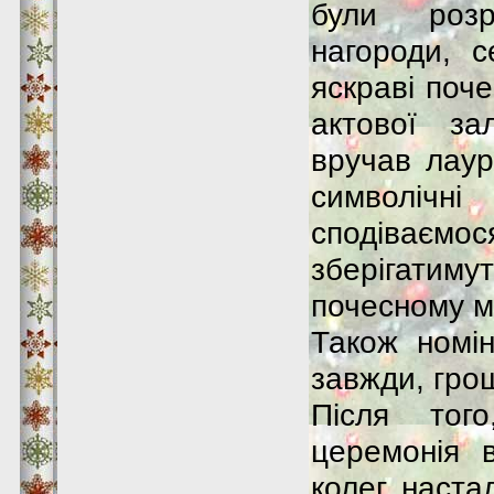
були розро
нагороди, с
яскраві поче
актової за
вручав лау
символіч
сподіваєм
зберігатим
почесному мі
Також номін
завжди, гро
Після тог
церемонія 
колег, наста