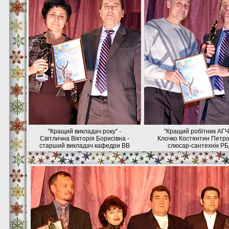
"Кращий викладач року" -
"Кращий робітник АГЧ 
Світлична Вікторія Борисівна -
Клочко Костянтин Петро
старший викладач кафедри ВВ
слюсар-сантехнік Р