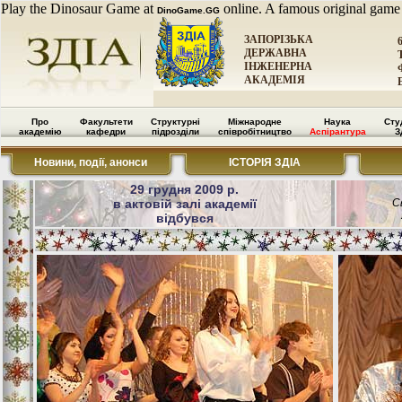
Play the Dinosaur Game at
online. A famous original game
DinoGame.GG
ЗАПОРІЗЬКА
ДЕРЖАВНА
ІНЖЕНЕРНА
АКАДЕМІЯ
Про
Факультети
Структурні
Міжнародне
Наука
Сту
академію
кафедри
підрозділи
співробітництво
Аспірантура
З
Новини, події, анонси
ІСТОРІЯ ЗДІА
29 грудня 2009 р.
в актовій залі академії
С
відбувся