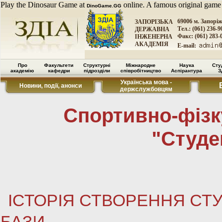
Play the Dinosaur Game at
online. A famous original game
DinoGame.GG
69006 м. Запорі
ЗАПОРІЗЬКА
Тел.: (061) 236-9
ДЕРЖАВНА
Факс: (061) 283-
ІНЖЕНЕРНА
АКАДЕМІЯ
E-mail:
Про
Факультети
Структурні
Міжнародне
Наука
Сту
академію
кафедри
підрозділи
співробітництво
Аспірантура
З
Українська мова -
Новини, події, анонси
держслужбовцям
Спортивно-фізк
"Студе
ІСТОРІЯ СТВОРЕННЯ СТ
БАЗИ