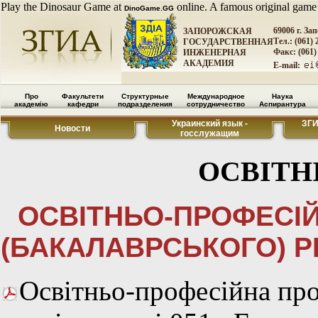
Play the Dinosaur Game at
online. A famous original game
DinoGame.GG
69006 г. За
ЗАПОРОЖСКАЯ
Тел.: (061) 
ГОСУДАРСТВЕННАЯ
Факс: (061)
ИНЖЕНЕРНАЯ
АКАДЕМИЯ
E-mail:
Про
Факультети
Структурные
Международное
Наука
академію
кафедри
подразделения
сотрудничество
Аспирантура
Украинский язык -
ЗГ
Новости
госслужащим
ОСВІТН
ОСВІТНЬО-ПРОФЕСІ
(БАКАЛАВРСЬКОГО) Р
Освітньо-професійна про