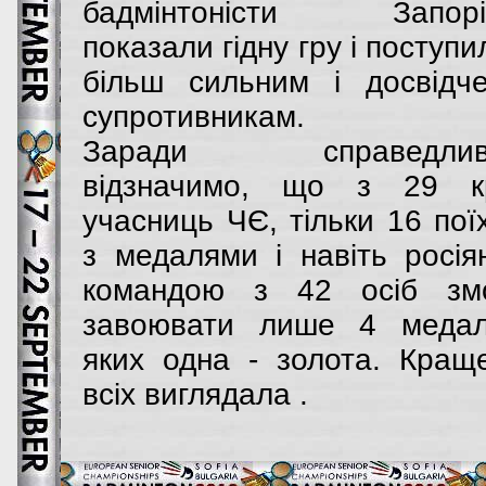
бадмінтоністи Запорі
показали гідну гру і поступи
більш сильним і досвідч
супротивникам.
Заради справедливо
відзначимо, що з 29 к
учасниць ЧЄ, тільки 16 пої
з медалями і навіть росія
командою з 42 осіб зм
завоювати лише 4 медал
яких одна - золота. Кращ
всіх виглядала .