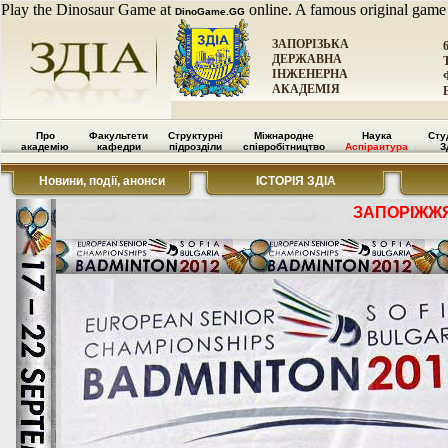
Play the Dinosaur Game at
online. A famous original game
DinoGame.GG
ЗАПОРІЗЬКА
ДЕРЖАВНА
ІНЖЕНЕРНА
АКАДЕМІЯ
Про
Факультети
Структурні
Міжнародне
Наука
Сту
академію
кафедри
підрозділи
співробітництво
Аспірантура
З
Новини, події, анонси
ІСТОРІЯ ЗДІА
ЗАПОРІЖЖЯ,