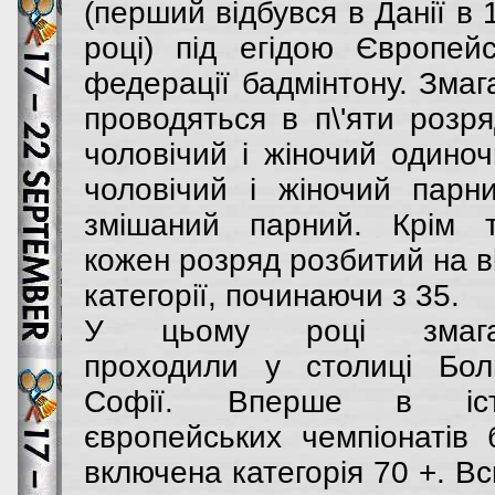
(перший відбувся в Данії в 
році) під егідою Європейс
федерації бадмінтону. Змаг
проводяться в п\'яти розря
чоловічий і жіночий одиноч
чоловічий і жіночий парни
змішаний парний. Крім т
кожен розряд розбитий на ві
категорії, починаючи з 35.
У цьому році змага
проходили у столиці Болг
Софії. Вперше в істо
європейських чемпіонатів 
включена категорія 70 +. Вс