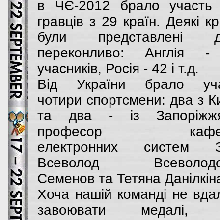
в ЧЄ-2012 брало участь
гравців з 29 країн. Деякі кр
були представлені д
переконливо: Англія -
учасників, Росія - 42 і т.д.
Від України брало уча
чотири спортсмени: два з К
та два - із Запоріжж
професор кафед
електронних систем З
Всеволод Всеволодо
Семенов та Тетяна Данілкін
Хоча нашій команді не вда
завоювати медалі, 