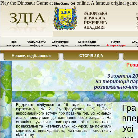
Play the Dinosaur Game at
online. A famous original game
DinoGame.GG
ЗАПОРІЗЬКА
ДЕРЖАВНА
ІНЖЕНЕРНА
АКАДЕМІЯ
Про
Факультети
Структурні
Міжнародне
Наука
Сту
академію
кафедри
підрозділи
співробітництво
Аспірантура
З
Новини, події, анонси
ІСТОРІЯ ЗДІА
Розв
3 жовтня 20
на території па
розважально-інт
Відкриття відбулося о 16 годині, на території
Гра
гуртожитку №2 (вул.Трегубенка, 19). Після
інформаційного вступу про правила гри, усі команди
впе
жваво приступили до виконання своїх завдань. На
станціях учасники виконували різні спортивні,
Усі
розважальні та інтелектуальні конкурси, де показали
спритність, винахідливість, кмітливість і спортивну
підготовку.