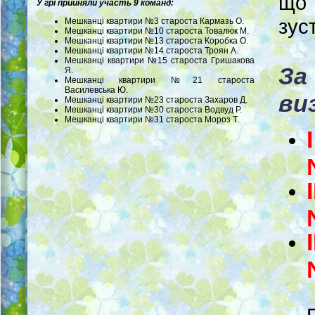
що 
У грі прийняли участь 9 команд:
зуст
Мешканці квартири №3 староста Кармазь О.
Мешканці квартири №10 староста Товалюк М.
Мешканці квартири №13 староста Коробка О.
Мешканці квартири №14 староста Троян А.
Мешканці квартири №15 староста Гришакова
За
Я.
Мешканці квартири №21 староста
Василевська Ю.
ви
Мешканці квартири №23 староста Захаров Д.
Мешканці квартири №30 староста Водвуд Р.
Мешканці квартири №31 староста Мороз Т.