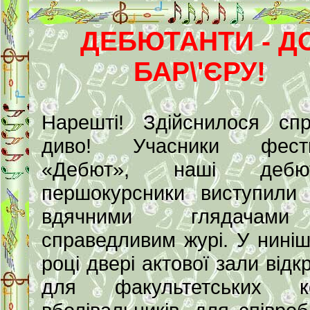
ДЕБЮТАНТИ - Д
БАР\'ЄРУ!
Нарешті! Здійснилося сп
диво! Учасники фест
«Дебют», наші дебют
першокурсники виступили
вдячними глядачам
справедливим журі. У нині
році двері актової зали відк
для факультетських к