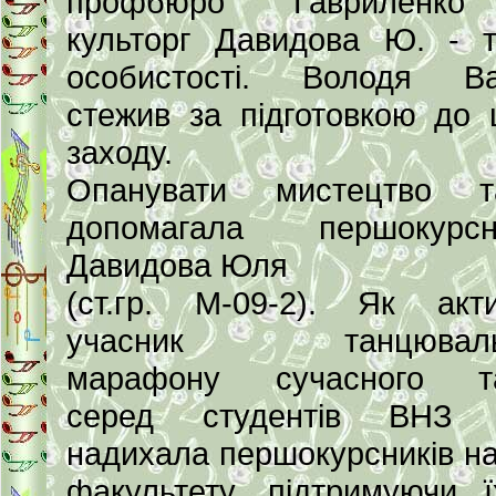
профбюро Гавриленко
культорг Давидова Ю. - т
особистості. Володя Ва
стежив за підготовкою до 
заходу.
Опанувати мистецтво та
допомагала першокурсн
Давидова Юля
(ст.гр. М-09-2). Як акт
учасник танцюваль
марафону сучасного т
серед студентів ВНЗ 
надихала першокурсників н
факультету, підтримуючи 