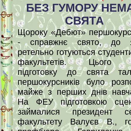
БЕЗ ГУМОРУ НЕМ
СВЯТА
Щороку «Дебют» першокурс
- справжнє свято, до я
ретельно готуються студенти
факультетів. Цього 
підготовку до свята тал
першокурсників було розп
майже з перших днів навч
На ФЕУ підготовкою сце
займалися президент се
факультету Валуєв В., г