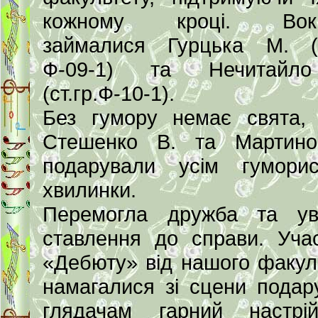
кожному кроці. Вок
займалися Гурцька М. (с
Ф-09-1) та Нечитайл
(ст.гр.Ф-10-1).
Без гумору немає свята,
Стешенко В. та Мартино
подарували усім гуморис
хвилинки.
Перемогла дружба та ув
ставлення до справи. Уча
«Дебюту» від нашого факул
намагалися зі сцени подар
глядачам гарний настрі