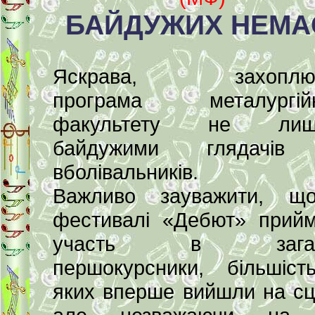
БАЙДУЖИХ НЕМА
Яскрава, захоплю
програма металургійн
факультету не лиш
байдужими глядачів
вболівальників.
Важливо зауважити, щ
фестивалі «Дебют» прий
участь в загал
першокурсники, більшіст
яких вперше вийшли на сц