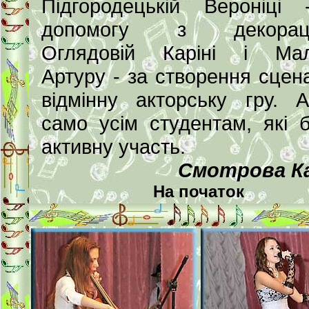
Підгородецькій Вероніці
допомогу з декораці
Оглядовій Каріні і Мал
Артуру - за створення сцена
відмінну акторську гру. 
само усім студентам, які 
активну участь.
Смотрова Ка
На початок