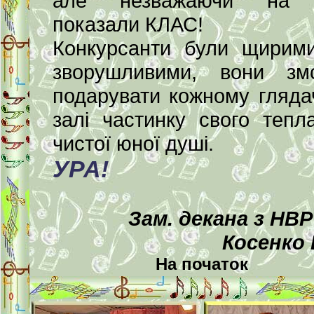
але незважаючи на 
показали КЛАС!
Конкурсанти були щирим
зворушливими, вони зм
подарувати кожному гляда
залі частинку свого тепл
чистої юної душі.
УРА!
Зам. декана з НВ
Косенко 
На початок