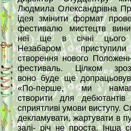
Людмила Олександрівна Пр
ідея змінити формат пров
фестивалю мистецтв вини
неї ще в січні цього 
Незабаром приступи
створення нового Положен
фестиваль. Цілком зрозу
воно буде ще допрацьовув
«По-перше, ми намаг
створити для дебютантів
сприятливі умови виступу. Сп
декламувати, жартувати в п
залі- річ не проста. Інша с