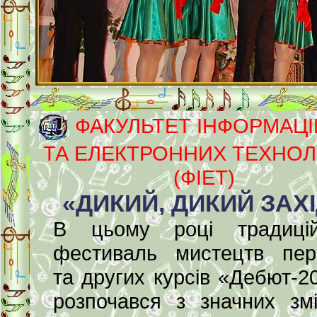
ФАКУЛЬТЕТ ІНФОРМАЦ
ТА ЕЛЕКТРОННИХ ТЕХНОЛ
(ФІЕТ)
«ДИКИЙ, ДИКИЙ ЗАХ
В цьому році традицій
фестиваль мистецтв пе
та других курсів «Дебют-2
розпочався з значних зм