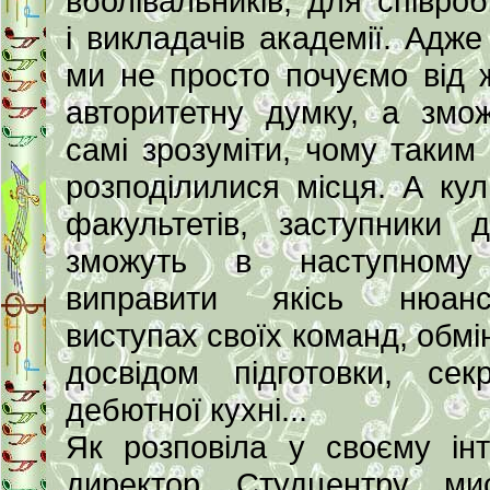
вболівальників, для співробі
і викладачів академії. Адже
ми не просто почуємо від ж
авторитетну думку, а змо
самі зрозуміти, чому таким
розподілилися місця. А кул
факультетів, заступники д
зможуть в наступному
виправити якісь нюа
виступах своїх команд, обмі
досвідом підготовки, сек
дебютної кухні...
Як розповіла у своєму інт
директор Студцентру мис