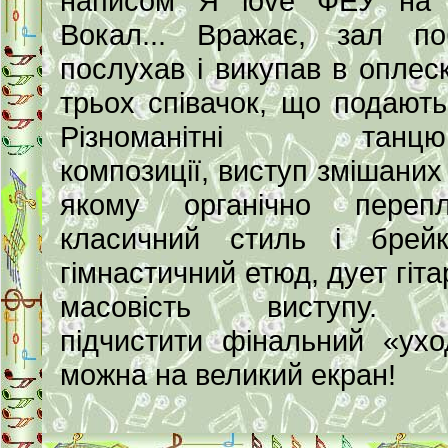
написом Я love ФЕУ на с
Вокал... Вражає, зал по
послухав і викупав в оплес
трьох співачок, що подають 
Різноманітні танцюв
композиції, виступ змішаних 
якому органічно перепл
класичний стиль і брейк
гімнастичний етюд, дует гіта
масовість виступу. 
підчистити фінальний «ухо
можна на великий екран!