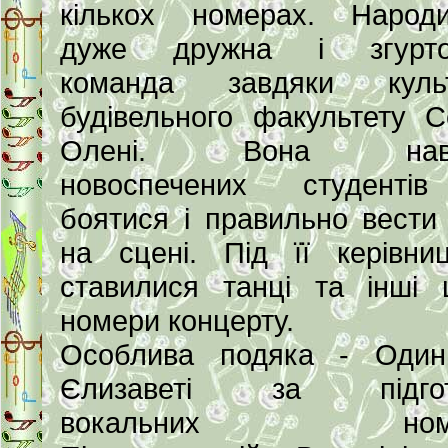
кількох номерах. Народ
дуже дружна і згурто
команда завдяки культ
будівельного факультету С
Олені. Вона навч
новоспечених студенті
боятися і правильно вести
на сцені. Під її керівни
ставилися танці та інші ц
номери концерту.
Особлива подяка - Один
Єлизаветі за підгот
вокальних номер