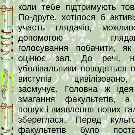
коли тебе підтримують тов
По-друге, хотілося б активі
участь глядачів, можлив
допомогою глядаць
голосування побачити, я
оцінює зал. До речі, н
уболівальники поводяться п
виступів цивілізован
засмучує. Головна ж іде
змагання факультетів, а
пошук і виявлення нових тал
збереглася. Перед культ
факультетів було поста