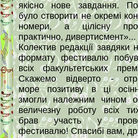
якісно нове завдання. По
було створити не окремі кон
номери, а цілісну прог
практично, дивертисмент»...
Колектив редакції завдяки 
формату фестивалю побув
всіх факультетських прем\
Скажемо відверто - отр
море позитиву в ці осінн
змогли належним чином о
величезну роботу всіх ти
брав участь у прове
фестивалю! Спасибі вам, дру