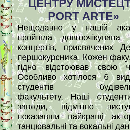
ЦЕНТРУ МИСТЕЦ
PORT ARTE»
Нещодавно у нашій акад
пройшла довгоочікувана 
концертів, присвячених Д
першокурсника. Кожен факу
гідно відстоював свою ч
Особливо хотілося б вид
студентів будівель
факультету. Наші студент
завжди, відмінно висту
показавши найкращі актор
танцювальні та вокальні дані