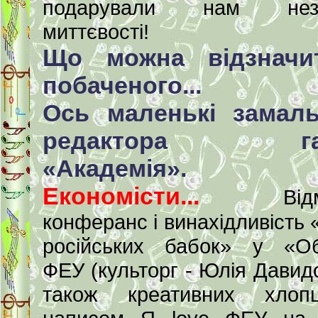
подарували нам неза
миттєвості!
Що можна відзначи
побаченого...
Ось маленькі замал
редактора газ
«Академія».
Економісти...
Відмін
конферанс і винахідливість 
російських бабок» у «Об
ФЕУ (культорг - Юлія Давидо
також креативних хлоп