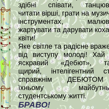
здібні співати, танцюв
читати вірші, грати на музи
інструментах, малюва
жартувати та дарувати кох
квіти!
Яке світле та радісне враж
від виступу молоді! Хай
яскравий «Дебют», та
щирий, інтелігентний с
справжнім ДЕБЮТО
їхньому майбутнь
студентському житті.
БРАВО!