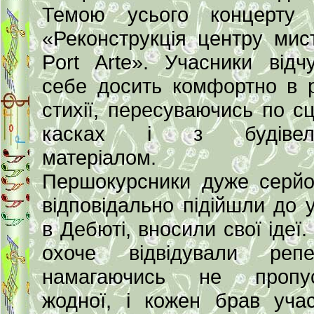
Темою усього концерту 
«Реконструкція центру мис
Port Arte». Учасники відч
себе досить комфортно в р
стихії, пересуваючись по сц
касках і з будівел
матеріалом.
Першокурсники дуже серйо
відповідально підійшли до у
в Дебюті, вносили свої ідеї.
охоче відвідували репет
намагаючись не пропус
жодної, і кожен брав уча