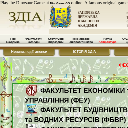
Play the Dinosaur Game at
online. A famous original game
DinoGame.GG
ЗАПОРІЗЬКА
ДЕРЖАВНА
ІНЖЕНЕРНА
АКАДЕМІЯ
Про
Факультети
Структурні
Міжнародне
Наука
Сту
академію
кафедри
підрозділи
співробітництво
Аспірантура
З
Новини, події, анонси
ІСТОРІЯ ЗДІА
ФЕС
ФАКУЛЬТЕТ ЕКОНОМІКИ 
УПРАВЛІННЯ (ФЕУ)
ФАКУЛЬТЕТ БУДІВНИЦТВ
та ВОДНИХ РЕСУРСІВ (ФБВР)