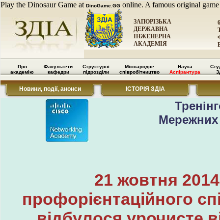
Play the Dinosaur Game at
online. A famous original game
DinoGame.GG
ЗАПОРІЗЬКА
ДЕРЖАВНА
ІНЖЕНЕРНА
АКАДЕМІЯ
Про
Факультети
Структурні
Міжнародне
Наука
Сту
академію
кафедри
підрозділи
співробітництво
Аспірантура
З
Новини, події, анонси
ІСТОРІЯ ЗДІА
Тренінг
Мережних 
21 жовтня 2014
профорієнтаційного спі
відбулося урочисте в