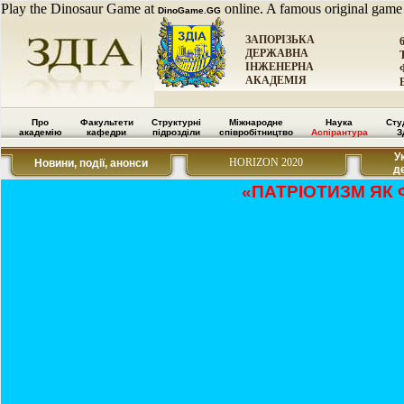
Play the Dinosaur Game at
online. A famous original game
DinoGame.GG
ЗАПОРІЗЬКА
ДЕРЖАВНА
ІНЖЕНЕРНА
АКАДЕМІЯ
Про
Факультети
Структурні
Міжнародне
Наука
Сту
академію
кафедри
підрозділи
співробітництво
Аспірантура
З
У
HORIZON 2020
Новини, події, анонси
д
«ПАТРІОТИЗМ ЯК 