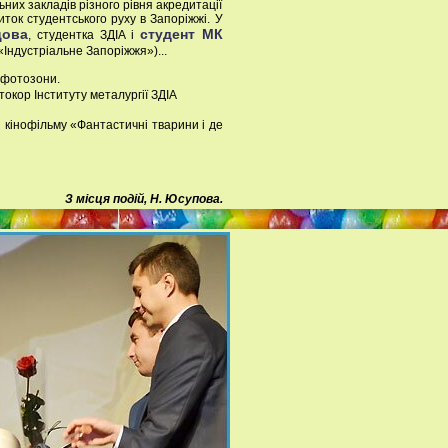
них закладів різного рівня акредитації
иток студентського руху в Запоріжжі. У
цова
студент МК
, студентка ЗДІА і
«Індустріальне Запоріжжя»)...
, фотозони.
окор Інституту металургії ЗДІА
 кінофільму «Фантастичні тварини і де
З місця подій, Н. Юсупова.