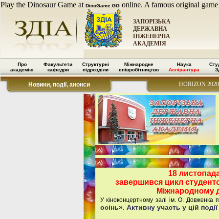
Play the Dinosaur Game at
online. A famous original game
DinoGame.GG
ЗАПОРІЗЬКА
ДЕРЖАВНА
ІНЖЕНЕРНА
АКАДЕМІЯ
Про
Факультети
Структурні
Міжнародне
Наука
Сту
академію
кафедри
підрозділи
співробітництво
Аспірантура
З
HORIZON 2020
Новини, події, анонси
18 листопада
завершився цикл студентс
Міжнародному д
У кіноконцертному залі ім. О. Довженка
осінь». Активну участь у цій поді