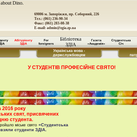
 about Dino.
69006 м. Запоріжжя, пр. Соборний, 226
Тел.: (061) 236-90-34
Факс: (061) 283-08-38
E-mail:
admin@zgia.zp.ua
Бібліотека
денту
Абітурієнту
For
Газета
Студентська
ДІА
ЗДІА
foreigners
ЗДІА
«Академія»
Січ
Українська мова -
держслужбовцям
пат
У СТУДЕНТІВ ПРОФЕСІЙНЕ СВЯТО!
 2016 року
ьких свят, присвячених
ню студента.
«Студентська
 пройшло міське свято
ї взяли студенти ЗДІА.