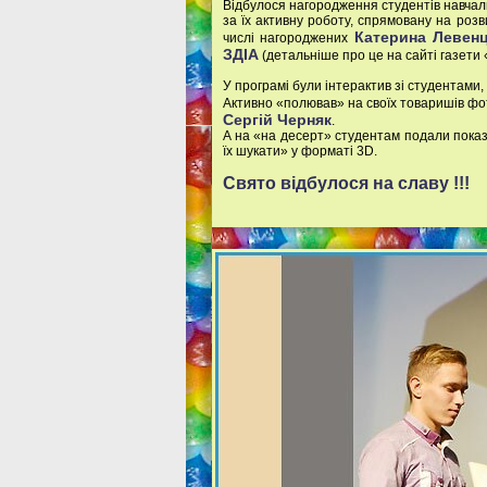
Відбулося нагородження студентів навчаль
за їх активну роботу, спрямовану на розв
Катерина Левен
числі нагороджених
ЗДІА
(детальніше про це на сайті газети 
У програмі були інтерактив зі студентами
Активно «полював» на своїх товаришів фот
Сергій Черняк
.
А на «на десерт» студентам подали показ
їх шукати» у форматі 3D.
Свято відбулося на славу !!!