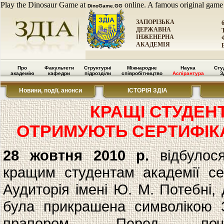
Play the Dinosaur Game at
online. A famous original game
DinoGame.GG
ЗАПОРІЗЬКА
ДЕРЖАВНА
ІНЖЕНЕРНА
АКАДЕМІЯ
Про
Факультети
Структурні
Міжнародне
Наука
Сту
академію
кафедри
підрозділи
співробітництво
Аспірантура
З
Новини, події, анонси
ІСТОРІЯ ЗДІА
КРАЩІ СТУДЕНТ
ОТРИМУЮТЬ СЕРТИФІК
28 жовтня 2010 р.
відбулося
кращим студентам академії сер
Аудиторія імені Ю. М. Потебні, 
була прикрашена символікою 
прапором. Перед поча