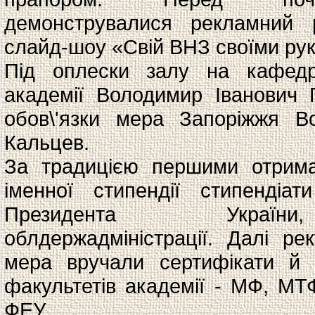
демонструвалися рекламний
слайд-шоу «Свій ВНЗ своїми ру
Під оплески залу на кафедр
академії Володимир Іванович 
обов\'язки мера Запоріжжя В
Кальцев.
За традицією першими отрима
іменної стипендії стипендіа
Президента України
облдержадміністрації. Далі рек
мера вручали сертифікати й в
факультетів академії - МФ, МТ
ФЕУ.