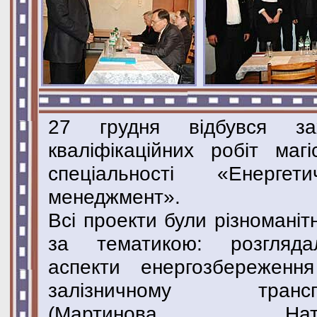
27 грудня відбувся за
кваліфікаційних робіт магіс
спеціальності «Енергети
менеджмент».
Всі проекти були різноманіт
за тематикою: розгляда
аспекти енергозбереженн
залізничному транспо
(Мартинова Ната