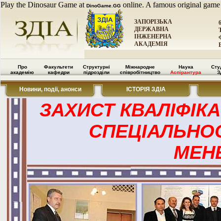
Play the Dinosaur Game at
online. A famous original game
DinoGame.GG
ЗАПОРІЗЬКА
ДЕРЖАВНА
ІНЖЕНЕРНА
АКАДЕМІЯ
Про
Факультети
Структурні
Міжнародне
Наука
Сту
академію
кафедри
підрозділи
співробітництво
Аспірантура
З
Новини, події, анонси
ІСТОРІЯ ЗДІА
ЗАХИСТ КВАЛІФІКА
СПЕЦІАЛЬНОС
МЕН