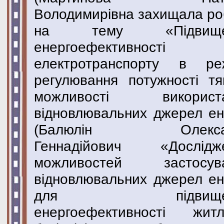
Володимирівна захищала ро
на тему «Підвище
енергоефективності
електротранспорту в ре
регулювання потужності тяг
можливості використа
відновлювальних джерел ене
(Балюлін Олекса
Геннадійович «Дослідж
можливостей застосув
відновлювальних джерел ене
для підвищен
енергоефективності житл