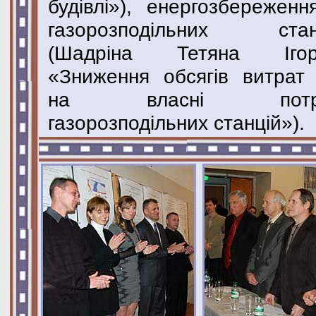
будівлі»), енергозбереженн
газорозподільних стан
(Шадріна Тетяна Ігор
«Зниження обсягів витрат 
на власні потр
газорозподільних станцій»).