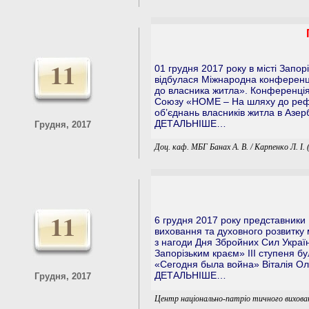
11
01 грудня 2017 року в місті Запорі
відбулася Міжнародна конференц
до власника житла». Конференція
Союзу «НОМЕ – На шляху до рефо
об’єднань власників житла в Азерба
ДЕТАЛЬНІШЕ…
Грудня, 2017
Доц. каф. МБГ Банах А. В. / Карпенко Л. І.
11
6 грудня 2017 року представники
виховання та духовного розвитку 
з нагоди Дня Збройних Сил Україн
Запорізьким краєм» ІІІ ступеня б
«Сегодня была война» Віталія Ол
ДЕТАЛЬНІШЕ…
Грудня, 2017
Центр національно-патріо тичного вихова