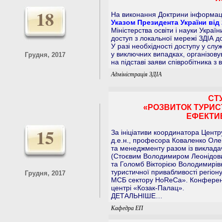
18
На виконання Доктрини інформаці
Указом Президента України від
Міністерства освіти і науки Украї
доступ з локальної мережі ЗДІА д
У разі необхідності доступу у сл
у виключних випадках, організов
Грудня, 2017
на підставі заяви співробітника з 
Адміністрація ЗДІА
СТ
«РОЗВИТОК ТУРИС
ЕФЕКТИВ
15
За ініціативи координатора Центр
д.е.н., професора Коваленко Оле
та менеджменту разом із виклад
(Стоєвим Володимиром Леонідов
та Голомб Вікторією Володимирів
туристичної привабливості регіон
Грудня, 2017
МСБ сектору HoReCa». Конференц
центрі «Козак-Палац».
ДЕТАЛЬНІШЕ…
Кафедра ЕП