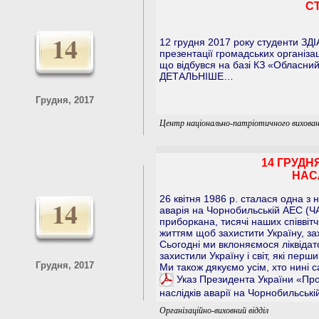
С
14
12 грудня 2017 року студенти ЗД
презентації громадських організа
що відбувся на базі КЗ «Обласний
ДЕТАЛЬНІШЕ…
Грудня, 2017
Центр національно-патріотичного вихован
14 ГРУДН
НАС
26 квітня 1986 р. сталася одна з
14
аварія на Чорнобильській АЕС (Ч
приборкана, тисячі наших співвіт
життям щоб захистити Україну, зах
Сьогодні ми вклоняємося ліквідато
захистили Україну і світ, які пер
Грудня, 2017
Ми також дякуємо усім, хто нині 
Указ Президента України «Про 
наслідків аварії на Чорнобильськ
Організаційно-виховний відділ