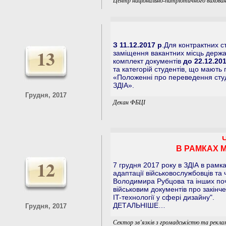
Центр національно-патріотичного вихован
З 11.12.2017 р
.Для контрактних с
13
заміщення вакантних місць держа
комплект документів
до 22.12.20
та категорій студентів, що мають 
«Положенні про переведення студ
ЗДІА».
Грудня, 2017
Декан ФБЦІ
В РАМКАХ М
12
7 грудня 2017 року в ЗДІА в рамк
адаптації військовослужбовців та
Володимира Рубцова та інших поч
військовим документів про закінче
IT-технології у сфері дизайну".
ДЕТАЛЬНІШЕ…
Грудня, 2017
Сектор зв’язків з громадськістю та рекла