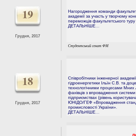
19
Нагородження команди факультету
академії за участь у творчому ко
переможців факультетського туру
ДЕТАЛЬНІШЕ…
Грудня, 2017
Студентський сенат ФМ
18
Співробітники інженерної академ
гідроенергетики Ільїн С.В. та до
технологічними процесами Мних А
фахівців з впровадження систем
підприємствах (рівень користувач
ЮНІДО/ГЕФ «Впровадження станд
Грудня, 2017
промисловості України».
ДЕТАЛЬНІШЕ…
л