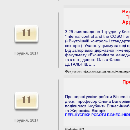
Вик
“
App
11
З 29 листопада по 1 грудня у Киє
“Internal control and the COSO fram
(«Внутрішній контроль і стандарт
секторі»). Участь у цьому заході
Від Запорізької державної інженер
Грудня, 2017
факультету «Економіки та менедж
та к.е.н., доцент Ольга Єлець.
ДЕТАЛЬНІШЕ…
Факультет «Економіки та менеджменту»
Про
11
Про перші успіхи роботи Бізнес-і
д.е.н., професор Олена Валеріїв
поділилися інкубанти Бізнес-інк
та Жиронкіна Вікторія.
ПЕРШІ УСПІХИ РОБОТИ БІЗНЕС-ІНКУ
Грудня, 2017
Кафедра ЕП