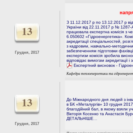
напря
З 11.12.2017 р по 13.12.2017 р від
13
України від 22.11.2017 р № 1287-А
працювала експертна комісія з че
6.050602 «Гідроенергетика». Ком
акредитації спеціальностей, роз
з кадровим, навчально-методични
забезпеченням підготовки фахівців
Грудня, 2017
експертизи комісія зробила висно
відповідає вимогам акредитації і 
Експертний висновок - Гідрое
Кафедра теплоенергетики та гідроенерге
13
До Міжнародного дня людей з інв
в БК «Металургів» 10 грудня 2017
благодійний бал, в якому взяли уч
Вікторія Косенко та Анастасія Бур
ДЕТАЛЬНІШЕ…
Грудня, 2017