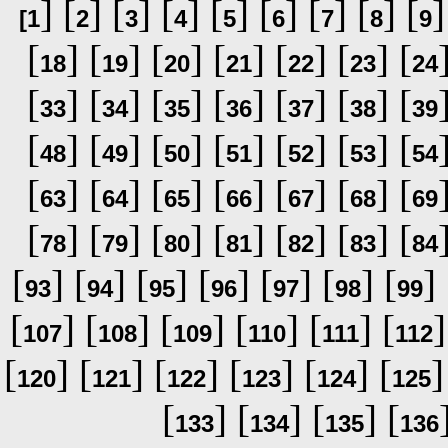
] [
] [
] [
] [
] [
] [
] [
] [
]
[
1
2
3
4
5
6
7
8
9
[
] [
] [
] [
] [
] [
] [
18
19
20
21
22
23
24
[
] [
] [
] [
] [
] [
] [
33
34
35
36
37
38
39
[
] [
] [
] [
] [
] [
] [
48
49
50
51
52
53
54
[
] [
] [
] [
] [
] [
] [
63
64
65
66
67
68
69
[
] [
] [
] [
] [
] [
] [
78
79
80
81
82
83
84
[
] [
] [
] [
] [
] [
] [
] 
93
94
95
96
97
98
99
[
] [
] [
] [
] [
] [
]
107
108
109
110
111
112
[
] [
] [
] [
] [
] [
]
120
121
122
123
124
125
[
] [
] [
] [
133
134
135
136