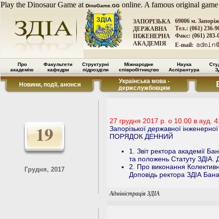
Play the Dinosaur Game at
online. A famous original game
DinoGame.GG
69006 м. Запорі
ЗАПОРІЗЬКА
Тел.: (061) 236-9
ДЕРЖАВНА
Факс: (061) 283-
ІНЖЕНЕРНА
АКАДЕМІЯ
E-mail:
Про
Факультети
Структурні
Міжнародне
Наука
Сту
академію
кафедри
підрозділи
співробітництво
Аспірантура
З
Українська мова -
Новини, події, анонси
держслужбовцям
27 грудня 2017 р. о 10.00 в ауд. 4
19
Запорізької державної інженерної
ПОРЯДОК ДЕННИЙ
1. Звіт ректора академії Б
та положень Статуту ЗДІА. 
2. Про виконання Колективн
Грудня, 2017
Доповідь ректора ЗДІА Бана
Адміністрація ЗДІА