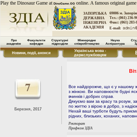
Play the Dinosaur Game at
online. A famous original game
DinoGame.GG
69006 м. Запорі
ЗАПОРІЗЬКА
Тел.: (061) 236-9
ДЕРЖАВНА
Факс: (061) 283-
ІНЖЕНЕРНА
АКАДЕМІЯ
E-mail:
Про
Факультети
Структурні
Міжнародне
Наука
Сту
академію
кафедри
підрозділи
співробітництво
Аспірантура
З
Українська мова -
Новини, події, анонси
держслужбовцям
Ві
7
Все найдорожче, що є у нашому жи
з жінкою. Ви наповнюєте будні я
вчинків і добрих справ.
Дякуємо вам за красу та розум, за
по життю з вірою в добро, з наді
Березня, 2017
Нехай ваші турботи будуть приємн
рідних, близьких, коханих, напов
Ректорат
Профком ЗДІА