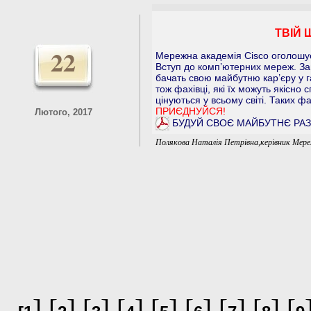
ТВІЙ 
22
Мережна академія Cisco оголошу
Вступ до комп’ютерних мереж. Зап
бачать свою майбутню кар’єру у г
тож фахівці, які їх можуть якісно 
цінуються у всьому світі. Таких ф
ПРИЄДНУЙСЯ!
Лютого, 2017
БУДУЙ СВОЄ МАЙБУТНЄ РАЗ
Полякова Наталія Петрівна,керівник Мереж
] [
] [
] [
] [
] [
] [
] [
] [