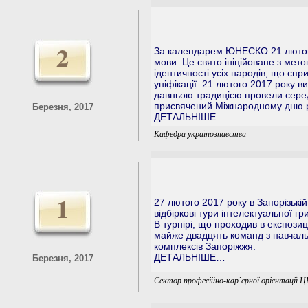
2
За календарем ЮНЕСКО 21 лютого
мови. Це свято ініційоване з мет
ідентичності усіх народів, що спр
уніфікації. 21 лютого 2017 року 
давньою традицією провели серед
присвячений Міжнародному дню р
Березня, 2017
ДЕТАЛЬНІШЕ…
Кафедра українознавства
1
27 лютого 2017 року в Запорізькі
відбіркові тури інтелектуальної 
В турнірі, що проходив в експозиці
майже двадцять команд з навчальни
комплексів Запоріжжя.
ДЕТАЛЬНІШЕ…
Березня, 2017
Сектор професійно-кар`єрної орієнтації 