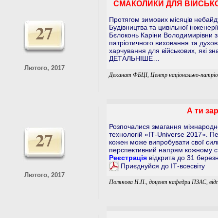
СМАКОЛИКИ ДЛЯ ВІЙСЬКО
Протягом зимових місяців небайду
27
Будівництва та цивільної інженерії
Бєлоконь Каріни Володимирівни з
патріотичного виховання та духов
харчування для військових, які з
ДЕТАЛЬНІШЕ…
Лютого, 2017
Деканат ФБЦІ, Центр національно-патріот
А ти за
Розпочалися змагання міжнародної
27
технологій «ІТ-Universe 2017». П
кожен може випробувати свої сили
перспективний напрям кожному ст
Реєстрація
відкрита до 31 березн
Приєднуйся до ІТ-всесвіту
Лютого, 2017
Полякова Н.П., доцент кафедри ПЗАС, відпо