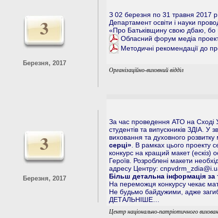
З 02 березня по 31 травня 2017 р
3
Департамент освіти і науки пров
«Про Батьківщину свою дбаю, бо 
Обласний форум медіа проект
Методичні рекомендації до п
Березня, 2017
Організаційно-виховний відділ
За час проведення АТО на Сході У
студентів та випускників ЗДІА. У 
3
виховання та духовного розвитку
серці»
. В рамках цього проекту с
конкурс на кращий макет (ескіз) 
Героїв. Розроблені макети необхі
адресу Центру:
cnpvdrm_zdia@i.u
Більш детальна інформація за т
Березня, 2017
На переможця конкурсу чекає мат
Не будьмо байдужими, адже загибл
ДЕТАЛЬНІШЕ…
Центр національно-патріотичного вихован