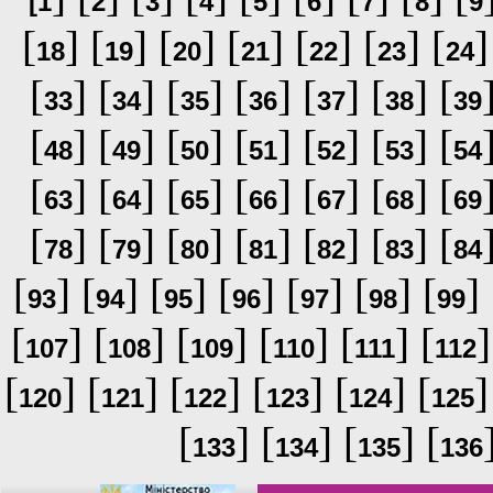
[
1
2
3
4
5
6
7
8
9
[
] [
] [
] [
] [
] [
] [
]
18
19
20
21
22
23
24
[
] [
] [
] [
] [
] [
] [
33
34
35
36
37
38
39
[
] [
] [
] [
] [
] [
] [
48
49
50
51
52
53
54
[
] [
] [
] [
] [
] [
] [
63
64
65
66
67
68
69
[
] [
] [
] [
] [
] [
] [
78
79
80
81
82
83
84
[
] [
] [
] [
] [
] [
] [
] 
93
94
95
96
97
98
99
[
] [
] [
] [
] [
] [
]
107
108
109
110
111
112
[
] [
] [
] [
] [
] [
]
120
121
122
123
124
125
[
] [
] [
] [
133
134
135
136