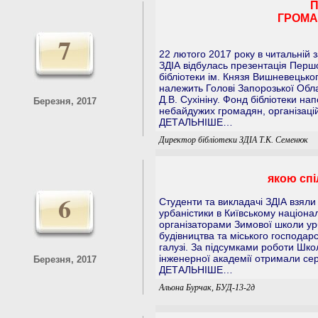
П
ГРОМАД
7
22 лютого 2017 року в читальній з
ЗДІА відбулась презентація Першо
бібліотеки ім. Князя Вишневецьког
належить Голові Запорозької Обл
Д.В. Сухініну. Фонд бібліотеки н
Березня, 2017
небайдужих громадян, організацій,
ДЕТАЛЬНІШЕ…
Директор бібліотеки ЗДІА Т.К. Семенюк
якою сп
6
Студенти та викладачі ЗДІА взяли
урбаністики в Київському націонал
організаторами Зимової школи ур
будівництва та міського господар
галузі. За підсумками роботи Шко
інженерної академії отримали сер
Березня, 2017
ДЕТАЛЬНІШЕ…
Альона Бурчак, БУД-13-2д