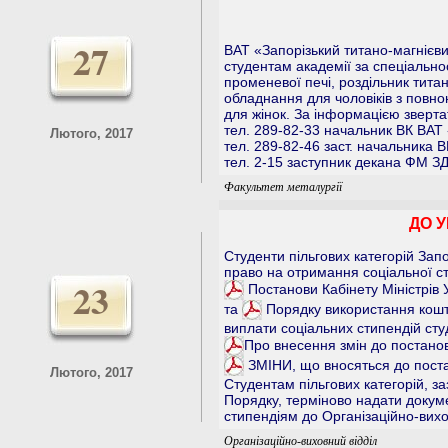
27
ВАТ «Запорізький титано-магнієв
студентам академії за спеціальн
променевої печі, роздільник тита
обладнання для чоловіків з повно
для жінок. За інформацією зверт
тел. 289-82-33 начальник ВК ВАТ
Лютого, 2017
тел. 289-82-46 заст. начальника
тел. 2-15 заступник декана ФМ З
Факультет металургії
ДО У
Студенти пільгових категорій Зап
право на отримання соціальної ст
23
Постанови Кабінету Міністрів 
та
Порядку використання кошт
виплати соціальних стипендій ст
Про внесення змін до постанов
ЗМІНИ, що вносяться до поста
Лютого, 2017
Студентам пільгових категорій, з
Порядку, терміново надати доку
стипендіям до Організаційно-вихов
Організаційно-виховний відділ