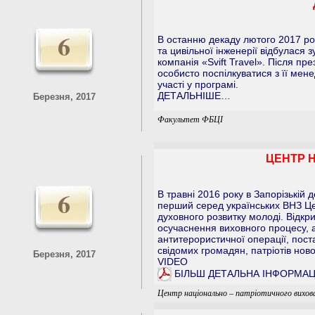
6
В останню декаду лютого 2017 рок
та цивільної інженерії відбулася
компанія «Svift Travel». Після пр
особисто поспілкуватися з її мен
участі у програмі.
ДЕТАЛЬНІШЕ…
Березня, 2017
Факультет ФБЦІ
ЦЕНТР 
6
В травні 2016 року в Запорізькій 
перший серед українських ВНЗ Це
духовного розвитку молоді. Відкр
осучаснення виховного процесу, а
антитерористичної операції, пос
свідомих громадян, патріотів ново
Березня, 2017
VIDEO
БІЛЬШ ДЕТАЛЬНА ІНФОРМАЦ
Центр національно – патріотичного вихов