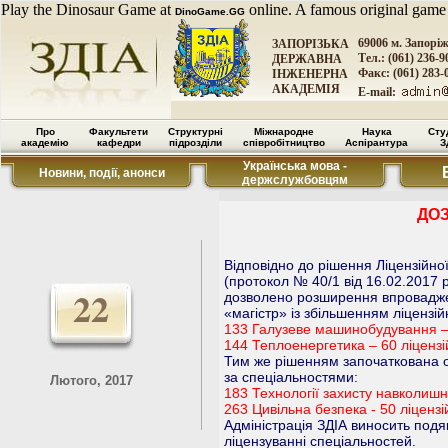
Play the Dinosaur Game at
online. A famous original game
DinoGame.GG
69006 м. Запорі
ЗАПОРІЗЬКА
Тел.: (061) 236-9
ДЕРЖАВНА
Факс: (061) 283-
ІНЖЕНЕРНА
АКАДЕМІЯ
E-mail:
Про
Факультети
Структурні
Міжнародне
Наука
Сту
академію
кафедри
підрозділи
співробітництво
Аспірантура
З
Українська мова -
Новини, події, анонси
держслужбовцям
ДО
Відповідно до рішення Ліцензійної 
(протокол № 40/1 від 16.02.2017 р
22
дозволено розширення впровадженн
«магістр» із збільшенням ліцензі
133 Галузеве машинобудування – 
144 Теплоенергетика – 60 ліцензі
Тим же рішенням започаткована ос
за спеціальностями:
Лютого, 2017
183 Технології захисту навколишн
263 Цивільна безпека - 50 ліцензі
Адміністрація ЗДІА виносить подяк
ліцензуванні спеціальностей.