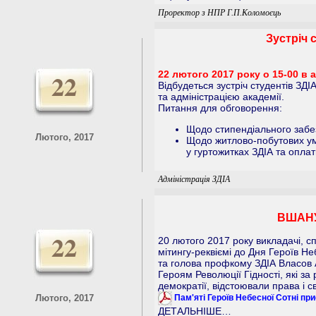
Проректор з НПР Г.П.Коломоєць
Зустріч 
22
22 лютого 2017 року о 15-00 в а
Відбудеться зустріч студентів ЗД
та адміністрацією академії.
Питання для обговорення:
Щодо стипендіального забе
Лютого, 2017
Щодо житлово-побутових у
у гуртожитках ЗДІА та опла
Адміністрація ЗДІА
ВШАНУ
22
20 лютого 2017 року викладачі, сп
мітингу-реквіємі до Дня Героїв Н
та голова профкому ЗДІА Власов А
Героям Революції Гідності, які з
демократії, відстоювали права і 
Лютого, 2017
Пам'яті Героїв Небесної Сотні пр
ДЕТАЛЬНІШЕ…