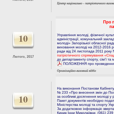
Центр національно – патріотичного вихов
Про 
па
10
Управління молоді, фізичної куль
адміністрації, комунальний закл
молоді» Запорізької обласної ра
виховання молоді на 2012-2016 р
ради від 24 листопада 2011 року
патріотичного спрямування «Спа
Лютого, 2017
до департаменту спорту, сім'ї та 
ПОЛОЖЕННЯ про проведення 
Організаційно-виховний відділ
На виконання Постанови Кабінету 
№ 233 «Про внесення змін до Пол
10
за особливі досягнення молоді у 
Пакет документів необхідно подат
Міністерства молоді та спорту Укр
За додатковою інформаціє звертат
Киник Інни Миколаївни, (061) 239