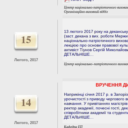
Центр національно-патріотичного вихован
Організаційно-виховний відділ
13 лютого 2017 року на деканськ
15
(заст. декана з вих. роботи Мерж
національно-патріотичного вихова
лекцією про основи правової культ
активіст Тіунов Сергій Миколайов
ДЕТАЛЬНІШЕ…
Лютого, 2017
Центр національно–патріотичного вихован
ВРУЧЕННЯ ДИ
Наприкінці січня 2017 р. в Запорі
14
урочистості з приводу чергового в
навчання. У привітаннях магістрів
ректор академії, почесні гості, де
співробітники академії та студент
ДЕТАЛЬНІШЕ…
Лютого, 2017
Кафедра ЕП