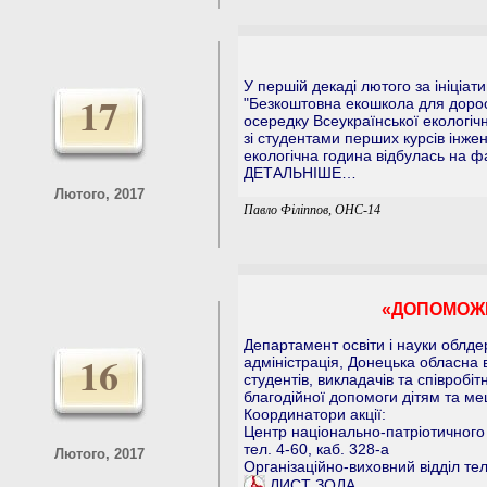
У першій декаді лютого за ініціа
17
"Безкоштовна екошкола для дорос
осередку Всеукраїнської екологіч
зі студентами перших курсів інже
екологічна година відбулась на фа
ДЕТАЛЬНІШЕ…
Лютого, 2017
Павло Філіппов, ОНС-14
«ДОПОМОЖ
Департамент освіти і науки облде
16
адміністрація, Донецька обласна 
студентів, викладачів та співробіт
благодійної допомоги дітям та ме
Координатори акції:
Центр національно-патріотичного
тел. 4-60, каб. 328-а
Лютого, 2017
Організаційно-виховний відділ тел
ЛИСТ ЗОДА