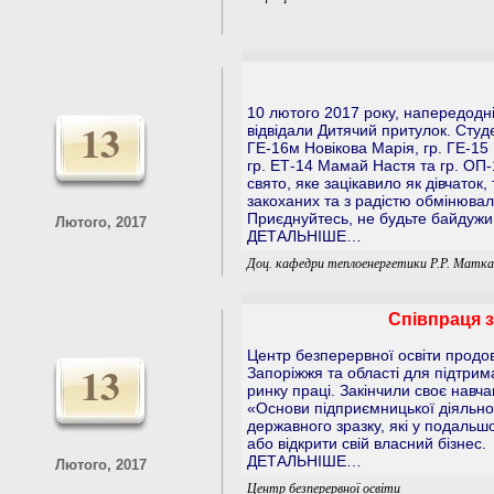
10 лютого 2017 року, напередодн
13
відвідали Дитячий притулок. Студ
ГЕ-16м Новікова Марія, гр. ГЕ-15
гр. ЕТ-14 Мамай Настя та гр. ОП
свято, яке зацікавило як дівчаток,
закоханих та з радістю обмінюва
Приєднуйтесь, не будьте байдужим
Лютого, 2017
ДЕТАЛЬНІШЕ…
Доц. кафедри теплоенергетики Р.Р. Матка
Співпраця 
Центр безперервної освіти продо
13
Запоріжжя та області для підтри
ринку праці. Закінчили своє навча
«Основи підприємницької діяльнос
державного зразку, які у подаль
або відкрити свій власний бізнес.
ДЕТАЛЬНІШЕ…
Лютого, 2017
Центр безперервної освіти