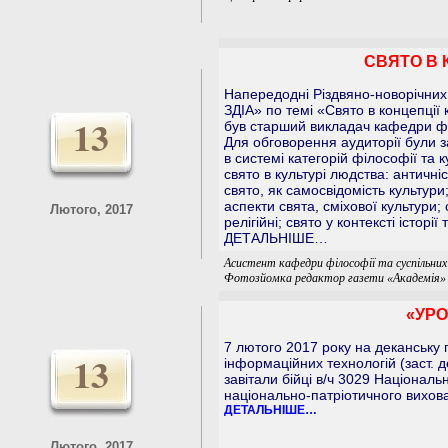
СВЯТО В 
Напередодні Різдвяно-новорічних
ЗДІА» по темі «Свято в концепції
13
був старший викладач кафедри філ
Для обговорення аудиторії були з
в системі категорій філософії та ку
свято в культурі людства: античні
свято, як самосвідомість культури
аспекти свята, сміхової культури; с
Лютого, 2017
релігійні; свято у контексті історії
ДЕТАЛЬНІШЕ…
Асистент кафедри філософії та суспільних
Фотозйомка редактор газети «Академія»
«УРО
7 лютого 2017 року на деканську 
13
інформаційних технологій (заст. д
завітали бійці в/ч 3029 Національ
національно-патріотичного вихова
ДЕТАЛЬНІШЕ…
Лютого, 2017