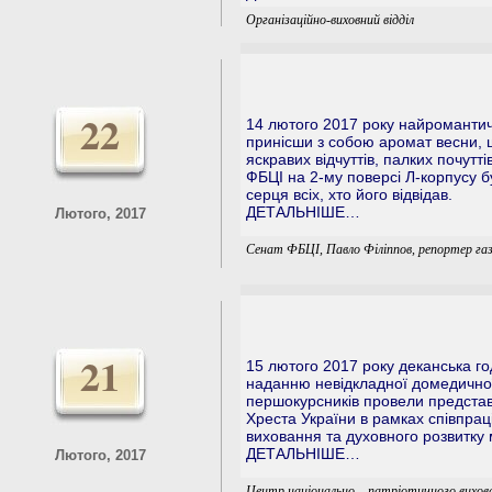
Організаційно-виховний відділ
22
14 лютого 2017 року найромантичн
принісши з собою аромат весни, 
яскравих відчуттів, палких почутті
ФБЦІ на 2-му поверсі Л-корпусу бу
серця всіх, хто його відвідав.
ДЕТАЛЬНІШЕ…
Лютого, 2017
Сенат ФБЦІ, Павло Філіппов, репортер га
21
15 лютого 2017 року деканська го
наданню невідкладної домедичної
першокурсників провели представ
Хреста України в рамках співпрац
виховання та духовного розвитку 
ДЕТАЛЬНІШЕ…
Лютого, 2017
Центр національно – патріотичного вихов