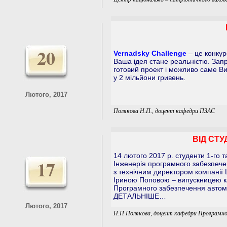
20
Vernadsky Challenge
– це конкур
Ваша ідея стане реальністю. Зап
готовий проект і можливо саме В
у 2 мільйони гривень.
Лютого, 2017
Полякова Н.П., доцент кафедри ПЗАС
ВІД СТУ
14 лютого 2017 p. студенти 1-го та
17
Інженерія програмного забезпече
з технічним директором компанії L
Іриною Поповою – випускницею 
Програмного забезпечення автом
ДЕТАЛЬНІШЕ…
Лютого, 2017
Н.П Полякова, доцент кафедри Програмно