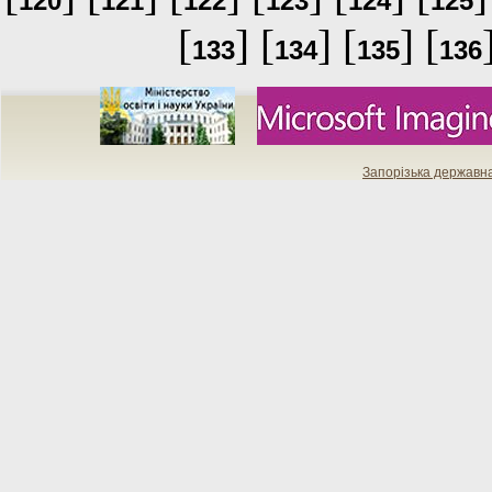
120
121
122
123
124
125
[
] [
] [
] [
133
134
135
136
Запорізька державн