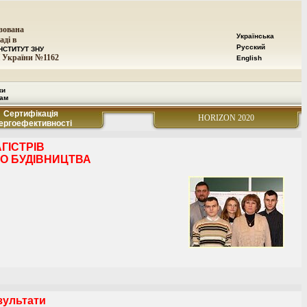
зована
Українська
аді в
Русский
НСТИТУТ ЗНУ
 України №1162
English
ки
рам
Сертифікація
HORIZON 2020
ергоефективності
ГІСТРІВ
О БУДІВНИЦТВА
зультати