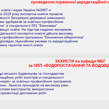
проведення первинної акредитаційної 
 освіти і науки України №3087-л
чня 2019 року експертна комісія провела
ності Запорізької державної інженерної
вки здобувачів за освітньо-професійною
а" зі спеціальності 051 "Економіка"
вищої освіти. На підставі наданих матеріалів
 діяльності експертна комісія дійшла висновку,
ньо-професійною програмою "Економічна кібернетика"
 відповідає ліцензійним умовам та акредитаційним
вну гарантію якості освіти.
ЗАХИСТИ на кафедрі МБГ
за ОПП «ВОДОПОСТАЧАННЯ ТА ВОДОВ
рі міського будівництва та господарства
аційних робіт магістрів зі спеціальності
женерія» за освітньо-професійною програмою.
ня». Захисти проходили на високому рівні
отовки магістрантів, використання
презентації дипломних робіт.