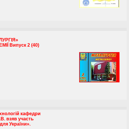
ЛУРГІЯ»
Ї Випуск 2 (40)
хнологій кафедри
.В. взяв участь
для України».