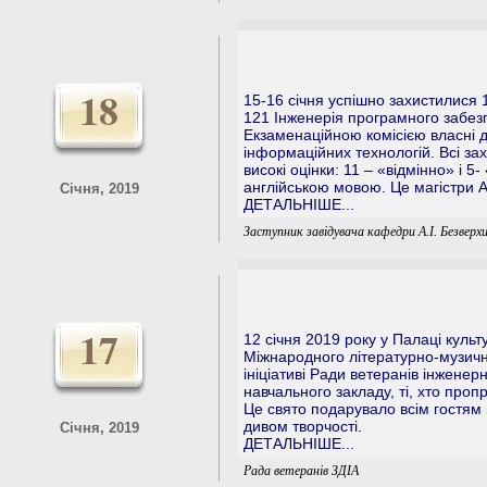
18
15-16 січня успішно захистилися 1
121 Інженерія програмного забез
Екзаменаційною комісією власні д
інформаційних технологій. Всі зах
високі оцінки: 11 – «відмінно» і 
англійською мовою. Це магістри 
Січня, 2019
ДЕТАЛЬНІШЕ...
Заступник завідувача кафедри А.І. Безверх
17
12 січня 2019 року у Палаці культ
Міжнародного літературно-музичн
ініціативі Ради ветеранів інженер
навчального закладу, ті, хто проп
Це свято подарувало всім гостям н
дивом творчості.
Січня, 2019
ДЕТАЛЬНІШЕ...
Рада ветеранів ЗДІА