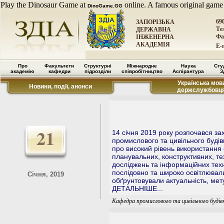
Play the Dinosaur Game at
online. A famous original game
DinoGame.GG
69
ЗАПОРІЗЬКА
Тел
ДЕРЖАВНА
Фа
ІНЖЕНЕРНА
АКАДЕМІЯ
E-
Про
Факультети
Структурні
Міжнародне
Наука
Сту
академію
кафедри
підрозділи
співробітництво
Аспірантура
З
Українська мова
Новини, події, анонси
держслужбовц
21
14 січня 2019 року розпочався зах
промислового та цивільного будівн
про високий рівень використання 
планувальних, конструктивних, те
досліджень та інформаційних техн
послідовно та широко освітлювали
Січня, 2019
обґрунтовували актуальність, мету
ДЕТАЛЬНІШЕ...
Кафедра промислового та цивільного буді