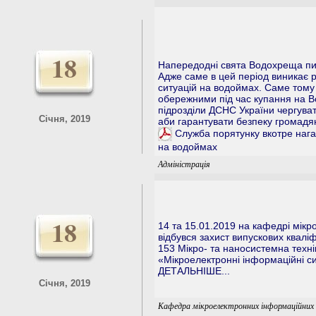
18
Напередодні свята Водохреща пит
Адже саме в цей період виникає 
ситуацій на водоймах. Саме тому
обережними під час купання на В
підрозділи ДСНС України чергува
Січня, 2019
аби гарантувати безпеку громадян
Служба порятунку вкотре нага
на водоймах
Адміністрація
18
14 та 15.01.2019 на кафедрі мік
відбувся захист випускових кваліф
153 Мікро- та наносистемна техн
«Мікроелектронні інформаційні с
ДЕТАЛЬНІШЕ...
Січня, 2019
Кафедра мікроелектронних інформаційних