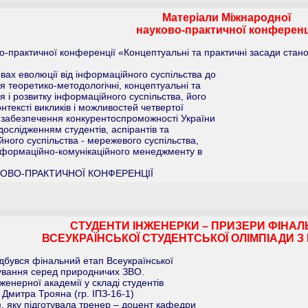
Матеріали Міжнародної
науково-практичної конференц
-практичної конференції «Концептуальні та практичні засади станов
ах еволюції від інформаційного суспільства до
я теоретико-методологічні, концептуальні та
я і розвитку інформаційного суспільства, його
онтексті викликів і можливостей четвертої
 забезпечення конкурентоспроможності України
 дослідженням студентів, аспірантів та
йного суспільства - мережевого суспільства,
інформаційно-комунікаційного менеджменту в
ОВО-ПРАКТИЧНОЇ КОНФЕРЕНЦІЇ
СТУДЕНТИ ІНЖЕНЕРКИ – ПРИЗЕРИ ФІНАЛ
ВСЕУКРАЇНСЬКОЇ СТУДЕНТСЬКОЇ ОЛІМПІАДИ 
ідбувся фінальний етап Всеукраїнської
мування серед природничих ЗВО.
женерної академії у складі студентів
 Дмитра Трояна (гр. ІПЗ-16-1)
), яку підготувала тренер – доцент кафедри