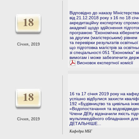
Відповідно до наказу Міністерства
18
від 21.12.2018 року з 16 по 18 сі
акредитаційну експертизу спромож
академії щодо здійснення підгото
програмою "Економічна кібернетик
за другим (магістерським) рівнем 
та перевірки результатів освітньої
Січня, 2019
що підготовка магістрів за освіт
зі спеціальності 051 "Економіка"
вимогам і може забезпечити держа
Висновок експертної комісії
18
16 та 17 січня 2019 року на кафед
успішно відбулися захисти кваліфік
192 «Будівництво та цивільна ін
«Водопостачання та водовідведен
Члени ДЕКу відзначили якість підг
мультимедійного обладнання для 
Січня, 2019
ДЕТАЛЬНІШЕ...
Кафедра МБГ