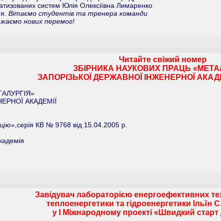
атизованих систем Юлія Олексіївна Лимаренко
ня.
Вітаємо студентів та тренера команди
ажаємо нових перемог!
Читайте свіжий номер
ЗБІРНИКА НАУКОВИХ ПРАЦЬ «МЕТА
ЗАПОРІЗЬКОЇ ДЕРЖАВНОЇ ІНЖЕНЕРНОЇ АКАДЕМІ
ТАЛУРГІЯ»
ЕРНОЇ АКАДЕМІЇ
ію»,серія КВ № 9768 від 15.04.2005 р.
кадемія
Завідувач лабораторією енергоефективних те
теплоенергетики та гідроенергетики Ільїн С
у І Міжнародному проекті «Швидкий старт 