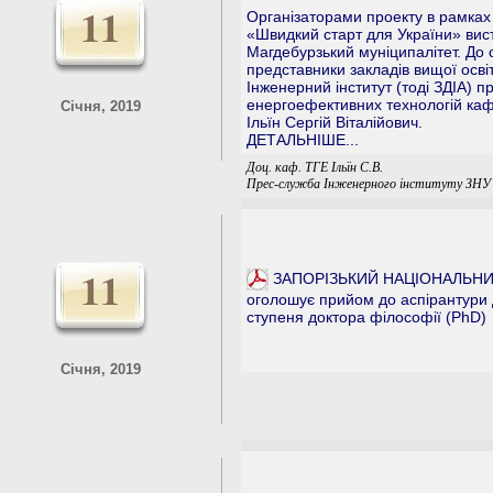
11
Організаторами проекту в рамках 
«Швидкий старт для України» вист
Магдебурзький муніципалітет. До 
представники закладів вищої освіт
Інженерний інститут (тоді ЗДІА) 
енергоефективних технологій каф
Січня, 2019
Ільїн Сергій Віталійович.
ДЕТАЛЬНІШЕ...
Доц. каф. ТГЕ Ільїн С.В.
Прес-служба Інженерного інституту ЗНУ
11
ЗАПОРІЗЬКИЙ НАЦІОНАЛЬНИ
оголошує прийом до аспірантури 
ступеня доктора філософії (PhD)
Січня, 2019