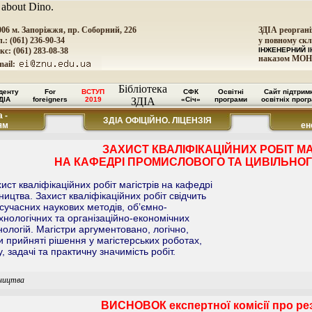
 about Dino.
006 м. Запоріжжя, пр. Соборний, 226
ЗДІА реоргані
.: (061) 236-90-34
у повному скл
кс: (061) 283-08-38
ІНЖЕНЕРНИЙ І
наказом МОН
mail:
Бібліотека
денту
For
ВСТУП
СФК
Освітні
Сайт підтрим
ДІА
foreigners
2019
ЗДІА
«Січ»
програми
освітніх прог
 -
ЗДІА ОФІЦІЙНО. ЛІЦЕНЗІЯ
ям
ен
ЗАХИСТ КВАЛІФІКАЦІЙНИХ РОБІТ МА
НА КАФЕДРІ ПРОМИСЛОВОГО ТА ЦИВІЛЬНОГ
ист кваліфікаційних робіт магістрів на кафедрі
ицтва. Захист кваліфікаційних робіт свідчить
сучасних наукових методів, об’ємно-
хнологічних та організаційно-економічних
ологій. Магістри аргументовано, логічно,
 прийняті рішення у магістерських роботах,
, задачі та практичну значимість робіт.
вництва
ВИСНОВОК експертної комісії про ре