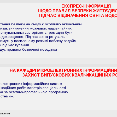
ЕКСПРЕС-ІНФОРМАЦІЯ
ЩОДО ПРАВИЛ БЕЗПЕКИ ЖИТТЄДІЯ
ПІД ЧАС ВІДЗНАЧЕННЯ СВЯТА ВОД
ання безпеки на льоду є особливо актуальним.
ризик виникнення можливих надзвичайних
 рятувальники застерігають громадян бути
одохрещення. Під час свята рятувальні
тимуть у посиленому режимі поблизу водойм,
 під час купання.
дує правила безпечної поведінки
НА КАФЕДРІ МІКРОЕЛЕКТРОННИХ ІНФОРМАЦІЙНИ
ЗАХИСТ ВИПУСКОВИХ КВАЛІФІКАЦІЙНИХ РОБ
роелектронних інформаційних систем
ікаційних робіт магістрів спеціальності
іка за освітньо-професійною програмою
истеми».
 систем