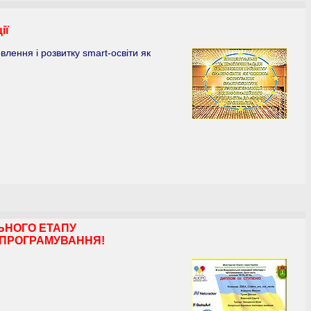
ії
лення і розвитку smart-освіти як
ЬНОГО ЕТАПУ
З ПРОГРАМУВАННЯ!