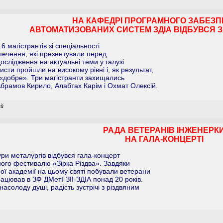
НА КАФЕДРІ ПРОГРАМНОГО ЗАБЕЗ
АВТОМАТИЗОВАНИХ СИСТЕМ ЗДІА ВІДБУВСЯ З
6 магістрантів зі спеціальності
печення, які презентували перед
ослідження на актуальні теми у галузі
исти пройшли на високому рівні і, як результат,
5- «добре». Три магістранти захищались
Абрамов Кирило, Алабтах Карім і Охмат Олексій.
ий
РАДА ВЕТЕРАНІВ ІНЖЕНЕРК
НА ГАЛА-КОНЦЕРТІ
ури металургів відбувся гала-концерт
ого фестивалю «Зірка Різдва». Завдяки
ної академії на цьому святі побували ветерани
рацював в ЗФ ДМетІ-ЗІІ-ЗДІА понад 20 років.
асолоду душі, радість зустрічі з різдвяним