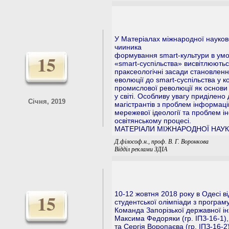
У Матеріалах міжнародної науково
чииника
15
формування smart-культури в умов
«smart-суспільства» висвітлюютьс
праксеологічні засади становленн
еволюції до smart-суспільства у к
промислової революції як основи
у світі. Особливу увагу приділено
Січня, 2019
магістрантів з проблем інформаці
мережевої ідеології та проблем 
освітянському процесі.
МАТЕРІАЛИ МІЖНАРОДНОЇ НАУК
Д.філософ.н., проф. В. Г. Воронкова
Відділ реклами ЗДІА
10-12 жовтня 2018 року в Одесі в
15
студентської олімпіади з програ
Команда Запорізької державної ін
Максима Федоряки (гр. ІПЗ-16-1),
та Сергія Воропаєва (гр. ІПЗ-16-2