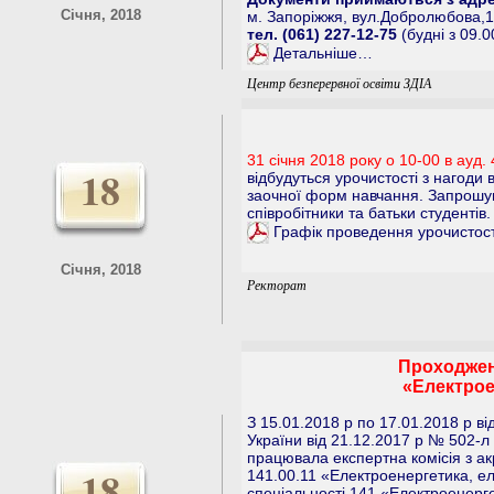
Січня, 2018
м. Запоріжжя, вул.Добролюбова,1
тел. (061) 227-12-75
(будні з 09.0
Детальніше…
Центр безперервної освіти ЗДІА
31 січня 2018 року о 10-00 в ауд. 
18
відбудуться урочистості з нагоди в
заочної форм навчання. Запрошую
співробітники та батьки студентів.
Графік проведення урочистосте
Січня, 2018
Ректорат
Проходжен
«Електрое
З 15.01.2018 р по 17.01.2018 р ві
України від 21.12.2017 р № 502-л 
працювала експертна комісія з ак
18
141.00.11 «Електроенергетика, ел
спеціальності 141 «Електроенерге