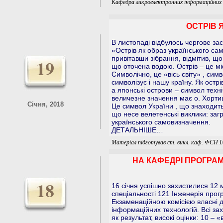
Кафедра мікроелектронних інформаційних
ОСТРІВ 
В листопаді відбулось чергове за
«Острів як образ українського с
привітавши зібрання, відмітив, що
19
що оточена водою. Острів – це мі
Символічно, це «вісь світу» , си
символізує і нашу країну. Як остр
а японські острови – символ техні
величезне значення має о. Хортиц
Січня, 2018
Це символ України , що знаходитьс
що несе велетенські виклики: загр
українського самовизначення.
ДЕТАЛЬНІШЕ…
Матеріал підготував ст. викл. каф. ФСН Іл
НА КАФЕДРІ ПРОГРА
18
16 січня успішно захистилися 12 
спеціальності 121 Інженерія прог
Екзаменаційною комісією власні д
інформаційних технологій. Всі зах
як результат, високі оцінки: 10 – «