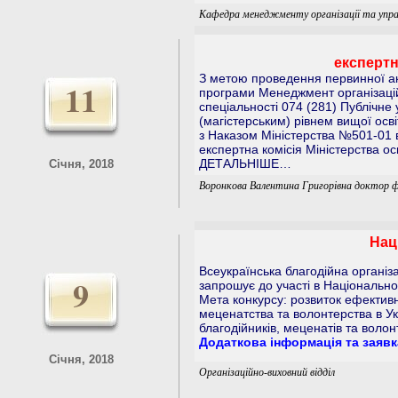
Кафедра менеджменту організації та упр
експертн
З метою проведення первинної ак
11
програми Менеджмент організацій 
спеціальності 074 (281) Публічне
(магістерським) рівнем вищої осві
з Наказом Міністерства №501-01 в
експертна комісія Міністерства осв
ДЕТАЛЬНІШЕ…
Січня, 2018
Воронкова Валентина Григорівна доктор ф
Нац
Всеукраїнська благодійна організа
9
запрошує до участі в Національно
Мета конкурсу: розвиток ефективн
меценатства та волонтерства в У
благодійників, меценатів та волонт
Додаткова інформація та заявка
Січня, 2018
Організаційно-виховний відділ