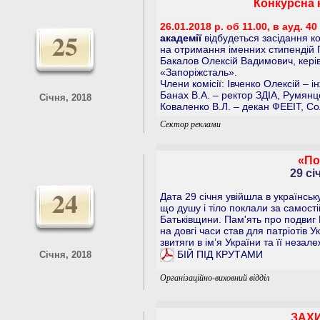
Конкурсна 
26.01.2018 р. об 11.00, в ауд. 40
25
академії
відбудеться засідання кон
на отримання іменних стипендій П
Бакалов Олексій Вадимович, керів
«Запоріжсталь».
Члени комісії: Івченко Олексій – 
Банах В.А. – ректор ЗДІА, Румянц
Січня, 2018
Коваленко В.Л. – декан ФЕЕІТ, Со
Сектор реклами
«По
29 сі
24
Дата 29 січня увійшла в українську
що душу і тіло поклали за самості
Батьківщини. Пам'ять про подвиг 
на довгі часи став для патріотів 
звитяги в ім’я України та її незале
БІЙ ПІД КРУТАМИ
Січня, 2018
Організаційно-виховний відділ
ЗАХИ