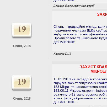
Деканат факультету металургії
ЗАХИ
19
Січень – традиційно місяць, кол
поважними членами ДЕКів свої магі
відбулися захисти кваліфікаційних
Промислового та цивільного будів
ДЕТАЛЬНІШЕ…
Січня, 2018
Кафедра ПЦБ
ЗАХИСТ КВАЛ
МІКРОЕ
19
15.01.2018 на кафедрі мікроелек
відбувся захист випускових кваліф
153 Мікро- та наносистемна техн
153.00.11 Мікроелектронні інфор
розглянуто 12 магістерських робі
атмосфера доброзичливості й заці
Січня, 2018
ДЕТАЛЬНІШЕ…