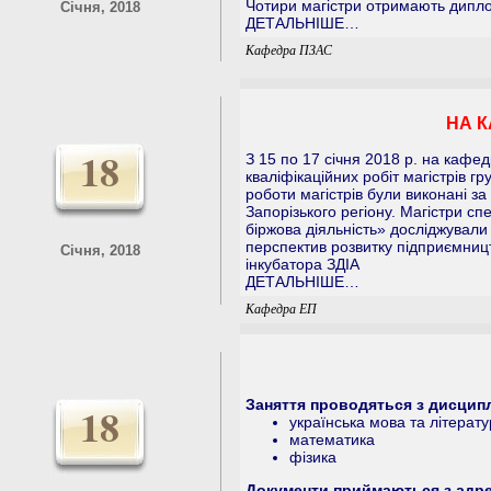
Чотири магістри отримають дипло
Січня, 2018
ДЕТАЛЬНІШЕ…
Кафедра ПЗАС
НА К
18
З 15 по 17 січня 2018 р. на кафе
кваліфікаційних робіт магістрів г
роботи магістрів були виконані 
Запорізького регіону. Магістри сп
біржова діяльність» досліджувал
перспектив розвитку підприємницт
Січня, 2018
інкубатора ЗДІА
ДЕТАЛЬНІШЕ…
Кафедра ЕП
Заняття проводяться з дисцип
18
українська мова та літерат
математика
фізика
Документи приймаються з адр