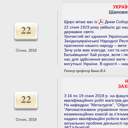
УКРАЇ
Шановні 
Щиро вітаю вас із
Днем Соборн
22
22 січня 1919 року увійшло до на
державне свято.
Урочистий акт єднання Українсько
Західноукраїнської Народної Респ
прагнення нашого народу – жити у
Зичу усім вам злагоди, сил та нат
Січня, 2018
Батьківщини! Хай розум, воля і л
нас для здійснення високої мети 
могутньої України. В єдності – на
Ректор професор Банах В.А.
Н
ЗАХ
22
З 16 по 19 січня 2018 р. на факул
кваліфікаційних робіт магістрів д
На кафедрах “Металургія”, “Оброб
“Автоматизоване управління техн
екзаменаційних комісій за п’ять
надано кваліфікаційні роботи маг
Січня, 2018
актуальних проблем діяльності п
ДЕТАЛЬНІШЕ…