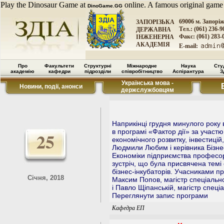
Play the Dinosaur Game at
online. A famous original game
DinoGame.GG
69006 м. Запорі
ЗАПОРІЗЬКА
Тел.: (061) 236-9
ДЕРЖАВНА
Факс: (061) 283-
ІНЖЕНЕРНА
АКАДЕМІЯ
E-mail:
Про
Факультети
Структурні
Міжнародне
Наука
Сту
академію
кафедри
підрозділи
співробітництво
Аспірантура
З
Українська мова -
Новини, події, анонси
держслужбовцям
Наприкінці грудня минулого року 
в програмі «Фактор дії» за участю 
25
економічного розвитку, інвестицій
Людмили Любим і керівника Бізне
Економіки підприємства професо
зустріч, що була присвячена темі 
бізнес-інкубаторів. Учасниками п
Січня, 2018
Максим Попов, магістр спеціально
і Павло Щіпанській, магістр спеці
Переглянути запис програми
Кафедра ЕП