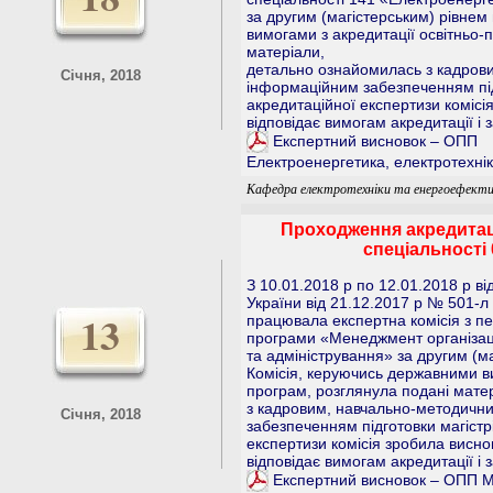
за другим (магістерським) рівнем
вимогами з акредитації освітньо-
матеріали,
детально ознайомилась з кадрови
Січня, 2018
інформаційним забезпеченням підг
акредитаційної експертизи коміс
відповідає вимогам акредитації і 
Експертний висновок – ОПП
Електроенергетика, електротехнік
Кафедра електротехніки та енергоефекти
Проходження акредитаці
спеціальності 
З 10.01.2018 р по 12.01.2018 р ві
України від 21.12.2017 р № 501-л 
13
працювала експертна комісія з пе
програми «Менеджмент організаці
та адміністрування» за другим (ма
Комісія, керуючись державними в
програм, розглянула подані мате
з кадровим, навчально-методични
Січня, 2018
забезпеченням підготовки магістрі
експертизи комісія зробила висн
відповідає вимогам акредитації і 
Експертний висновок – ОПП М