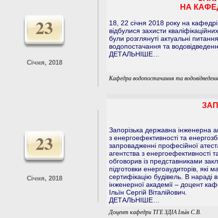
НА КАФЕ
23
18, 22 січня 2018 року на кафедр
відбулися захисти кваліфікаційни
були розглянуті актуальні питанн
водопостачання та водовідведення
ДЕТАЛЬНІШЕ…
Січня, 2018
Кафедра водопостачання та водовідведен
ЗАП
Запорізька державна інженерна а
23
з енергоефективності та енергоз
запровадженні професійної атест
агентства з енергоефективності т
обговорив із представниками закл
підготовки енергоаудиторів, які 
сертифікацію будівель. В нараді 
Січня, 2018
інженерної академії – доцент каф
Ільїн Сергій Віталійович.
ДЕТАЛЬНІШЕ…
Доцент кафедри ТГЕ ЗДІА Ільїн С.В.