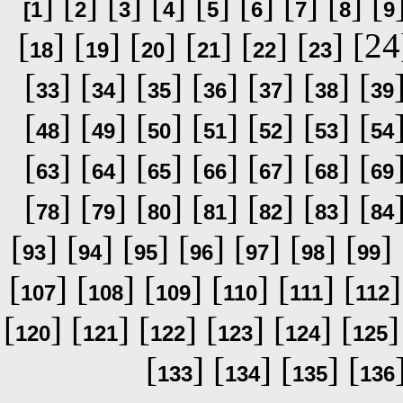
] [
] [
] [
] [
] [
] [
] [
] [
[
1
2
3
4
5
6
7
8
9
[
] [
] [
] [
] [
] [
] [24
18
19
20
21
22
23
[
] [
] [
] [
] [
] [
] [
33
34
35
36
37
38
39
[
] [
] [
] [
] [
] [
] [
48
49
50
51
52
53
54
[
] [
] [
] [
] [
] [
] [
63
64
65
66
67
68
69
[
] [
] [
] [
] [
] [
] [
78
79
80
81
82
83
84
[
] [
] [
] [
] [
] [
] [
] 
93
94
95
96
97
98
99
[
] [
] [
] [
] [
] [
]
107
108
109
110
111
112
[
] [
] [
] [
] [
] [
]
120
121
122
123
124
125
[
] [
] [
] [
133
134
135
136