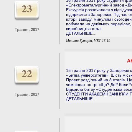
16 травня 2017 року студенти фак
23
«Електрометалургійний завод «Дні
Екскурсія розпочалася з відвіду
підприємств Запоріжжя. Під час е
історії заводу, минулим і сьогод
побували на декількох переділах,
виробництва сталі.
Травня, 2017
ДЕТАЛЬНІШЕ…
Микита Бутирін, МЕТ-16-1д
А
22
15 травня 2017 року у Запоріжжі 
«Битва університетів». Шість місь
Проект розділений на 8 етапів. Ц
чемпіонат по грі «Що? Де? Коли?»,
Відкрила битву «Студентська весн
СТУДЕНТИ АКАДЕМІЇ ЗАЙНЯЛИ 
Травня, 2017
ДЕТАЛЬНІШЕ…