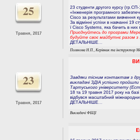
25
23 студенти другого курсу (гр.СП
«Інженерія програмного забезпеч
Cisco за результатами вивчення ку
За відмінні успіхи в навчанні 19 
ї Cisco Systems, яка бачить в ни
Приєднуйтесь до програми Мере
Травня, 2017
будуйте своє майбутнє разом з 
ДЕТАЛЬНІШЕ…
Полякова Н.П., Керівник та інструктор М
ВИ
23
Завдяки тісним контактам з др
викладачі ЗДІА успішно пройшли
Тартуського університету (Есто
18 та 19 травня 2017 року на базі
відбувся масштабний міжнародний 
ДЕТАЛЬНІШЕ…
Травня, 2017
Викладачі ФБЦІ
Е