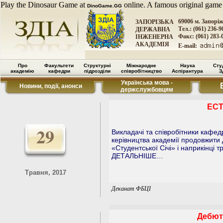
Play the Dinosaur Game at
online. A famous original game
DinoGame.GG
69006 м. Запорі
ЗАПОРІЗЬКА
Тел.: (061) 236-9
ДЕРЖАВНА
Факс: (061) 283-
ІНЖЕНЕРНА
АКАДЕМІЯ
E-mail:
Про
Факультети
Структурні
Міжнародне
Наука
Сту
академію
кафедри
підрозділи
співробітництво
Аспірантура
З
Українська мова -
Новини, події, анонси
держслужбовцям
ЕС
29
Викладачі та співробітники кафед
керівництва академії продовжити 
«Студентської Січі» і наприкінці 
ДЕТАЛЬНІШЕ…
Травня, 2017
Деканат ФБЦІ
Дебют 