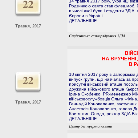
22
14 травня 2017 року, українці ві
Родзинкою свята став флешмоб, й
в числі якої були і студенти ЗДІА
Європи в Україні.
ДЕТАЛЬНІШЕ…
Травня, 2017
Студентське самоврядування ЗДІА
ВІЙС
НА ВРУЧЕННІ
В Р
22
18 квітня 2017 року в Запорізькій
випуск групи, що навчалась за пр
присутні військовий аташе посольс
дружина військового аташе Кьєрст
Ірина Скобенко, PR-менеджер Між
військовослужбовців Ольга Філіна
Травня, 2017
Геннадій Коноваленко, заступник 
Анастасія Коноваленко, голова Дн
Костянтин Онода, ректор ЗДІА Вік
ДЕТАЛЬНІШЕ…
Центр безперервної освіти