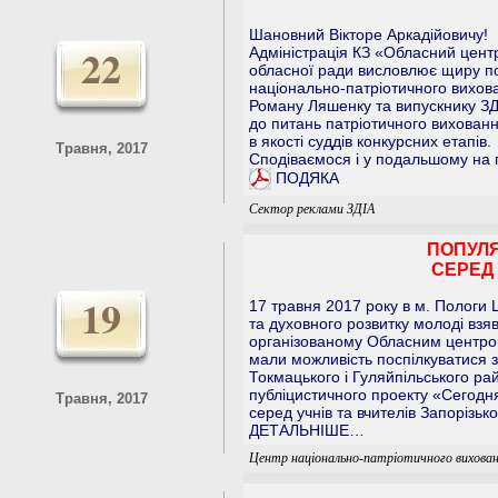
Шановний Вікторе Аркадійовичу!
22
Адміністрація КЗ «Обласний центр
обласної ради висловлює щиру п
національно-патріотичного вихова
Роману Ляшенку та випускнику ЗД
до питань патріотичного виховання
в якості суддів конкурсних етапів.
Травня, 2017
Сподіваємося і у подальшому на 
ПОДЯКА
Сектор реклами ЗДІА
ПОПУЛЯ
СЕРЕД 
19
17 травня 2017 року в м. Пологи
та духовного розвитку молоді взяв
організованому Обласним центром
мали можливість поспілкуватися з
Токмацького і Гуляйпільського рай
публіцистичного проекту «Сегодн
Травня, 2017
серед учнів та вчителів Запорізько
ДЕТАЛЬНІШЕ…
Центр національно-патріотичного вихован