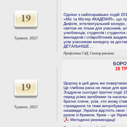
19
Однією з найяскравіших подій 201
«Міс та Містер АКАДЕМІЯ», що пр
Дефіле, інтелектуальний конкурс
святом не тільки для учасників, а
улюбленців, студентів і студенток 
викладачів і співробітників акад
Травня, 2017
усім учасникам конкурсу за достав
ДЕТАЛЬНІШЕ…
Профспілка САД, Сектор реклами
БОРО
18 Т
19
Щороку в цей день ми повертаємось
Це глибока рана не лише для крим
Згадуючи сьогодні трагічні події 
перед усіма загиблими та насил
братнє плече, усім, хто знову ст
страждання та тяжкі випробуванн
Травня, 2017
назавжди. Україна відстоїть свою 
разом із Кримом. Крим – це Україн
Методичні рекомендації