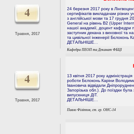
4
24 березня 2017 року в Лінгвоцен
сертифікатів викладачам різних ун
з англійської мови та 17 грудня 2
General на рівень В2 (Upper Inter
нашої академії, доцент кафедри п
заступник декана з виховної та н
Травня, 2017
та цивільної інженерії Бєлоконь 
ДЕТАЛЬНІШЕ…
Кафедра ПЕОП та Деканат ФБЦІ
4
13 квітня 2017 року адміністрація
роботи Бєлоконь Каріни Володим
Івановича відвідали Дніпроруднен
Запорізька обл.). До поїздки була
випускниця ДІТ.
ДЕТАЛЬНІШЕ…
Травня, 2017
Павло Філіппов, ст. гр. ОНС-14