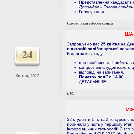
Представлення кандидатів 
Доповідач – Голова студент
Голосування.
Студентська виборча комісія
ШАН
Запрошуємо вас
25 квітня
на Ден
24
в актовій залі
Запорізької держав
В програмі заходу:
про особливості Приймально
концерт від Студентського ц
відповіді на запитання.
Квітня, 2017
Початок події о 14.00.
ДЕТАЛЬНІШЕ…
ЦБО
МІ
32 студенти 1-го та 2-го курсів с
прийняли участь у першому етапі
інформаційних технологій Cisco N
Federation and CIS 2017. На фіна