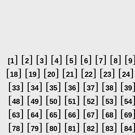
] [
] [
] [
] [
] [
] [
] [
] [
[
1
2
3
4
5
6
7
8
9
[
] [
] [
] [
] [
] [
] [
]
18
19
20
21
22
23
24
[
] [
] [
] [
] [
] [
] [
33
34
35
36
37
38
39
[
] [
] [
] [
] [
] [
] [
48
49
50
51
52
53
54
[
] [
] [
] [
] [
] [
] [
63
64
65
66
67
68
69
[
] [
] [
] [
] [
] [
] [
78
79
80
81
82
83
84