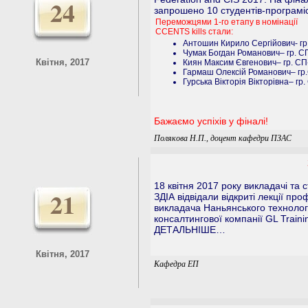
24
запрошено 10 студентів-програміс
Переможцями 1-го етапу в номінації
CCENTS kills стали:
Антошин Кирило Сергійович- гр
Чумак Богдан Романович– гр. С
Квітня, 2017
Киян Максим Євгенович– гр. СП
Гармаш Олексій Романович– гр
Гурська Вікторія Вікторівна– гр
Бажаємо успіхів у фіналі!
Полякова Н.П., доцент кафедри ПЗАС
18 квітня 2017 року викладачі та
21
ЗДІА відвідали відкриті лекції про
викладача Наньянського технологі
консалтингової компанії GL Traini
ДЕТАЛЬНІШЕ…
Квітня, 2017
Кафедра ЕП