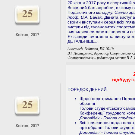
20 квітня 2017 року в спортивній
25
Весняний бал аеробіки, в якому в
Педагогічного коледжу.
Свято гра
проф. В.А. Банах.
Дівчата виступ
своїми виступами серця всіх гляд
виступи від талановитих спортсм
виявилися естафетні перегони се
Квітня, 2017
Як завжди, змагання та виступи к
ДЕТАЛЬНІШЕ…
Анастасія Войтова, ЕЛ 16-1д
В.І. Нестеренко, директор Спортивного кл
Фоторепортаж – редактора газети Н.А. 
відбудуть
ПОРЯДОК ДЕННИЙ:
25
Щодо недотримання Положе
обранні
Голови студентського самов
Конференції трудового коле
Доповідач - Голова студент
Звіт-пояснення щодо недо
Квітня, 2017
при обранні Голови студен
Доповідач – Голова студен