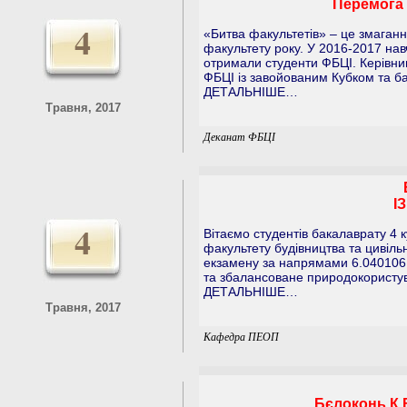
Перемога 
4
«Битва факультетів» – це змаган
факультету року. У 2016-2017 нав
отримали студенти ФБЦІ. Керівниц
ФБЦІ із завойованим Кубком та 
ДЕТАЛЬНІШЕ…
Травня, 2017
Деканат ФБЦІ
І
4
Вітаємо студентів бакалаврату 4 
факультету будівництва та цивіль
екзамену за напрямами 6.040106
та збалансоване природокористу
ДЕТАЛЬНІШЕ…
Травня, 2017
Кафедра ПЕОП
Бєлоконь К.В