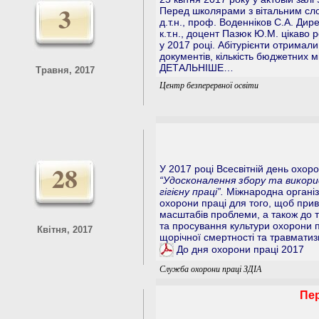
3
Перед школярами з вітальним сл
д.т.н., проф. Воденніков С.А. Дир
к.т.н., доцент Пазюк Ю.М. цікаво 
у 2017 році. Абітурієнти отрима
документів, кількість бюджетних 
ДЕТАЛЬНІШЕ…
Травня, 2017
Центр безперервної освіти
28
У 2017 році Всесвітній день охоро
“Удосконалення збору та викори
гігієну праці”.
Міжнародна організа
охорони праці для того, щоб прив
масштабів проблеми, а також до 
та просування культури охорони 
Квітня, 2017
щорічної смертності та травматиз
До дня охорони праці 2017
Служба охорони праці ЗДІА
Пер