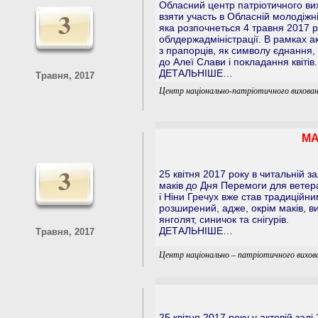
Обласний центр патріотичного ви
3
взяти участь в Обласній молодіжні
яка розпочнеться 4 травня 2017 ро
облдержадміністрації. В рамках а
з прапорців, як символу єднання,
до Алеї Слави і покладання квітів.
ДЕТАЛЬНІШЕ…
Травня, 2017
Центр національно-патріотичного вихован
МА
3
25 квітня 2017 року в читальній з
маків до Дня Перемоги для ветера
і Ніни Гречух вже став традиційни
розширений, адже, окрім маків, ви
янголят, синичок та снігурів.
ДЕТАЛЬНІШЕ…
Травня, 2017
Центр національно – патріотичного вихов
25 квітня 2017 року у актовій залі