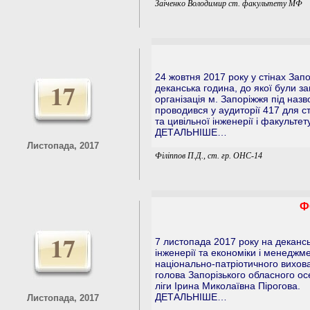
Заіченко Володимир ст. факультету МФ
24 жовтня 2017 року у стінах Запо
17
деканська година, до якої були з
організація м. Запоріжжя під наз
проводився у аудиторії 417 для с
та цивільної інженерії і факульте
ДЕТАЛЬНІШЕ…
Листопада, 2017
Філіппов П.Д., ст. гр. ОНС-14
Ф
17
7 листопада 2017 року на деканськ
інженерії та економіки і менедж
національно-патріотичного вихова
голова Запорізького обласного ос
ліги Ірина Миколаївна Пірогова.
ДЕТАЛЬНІШЕ…
Листопада, 2017