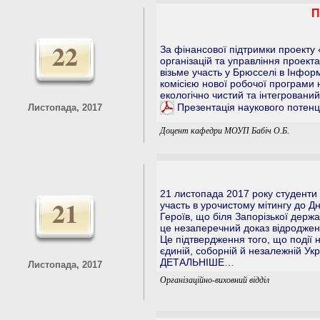
П
22
За фінансової підтримки проект
організацій та управління проект
візьме участь у Брюсселі в Інфор
комісією нової робочої програми
екологічно чистий та інтегровани
Презентація наукового потенц
Листопада, 2017
Доцент кафедри МОУП Бабіч О.Б.
21 листопада 2017 року студенти ,
21
участь в урочистому мітингу до Дн
Героїв, що біля Запорізької держа
це незаперечний доказ відродженн
Це підтвердження того, що події 
єдиній, соборній й незалежній Укр
ДЕТАЛЬНІШЕ…
Листопада, 2017
Організаційно-виховний відділ