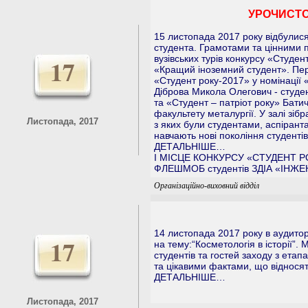
УРОЧИСТО
15 листопада 2017 року відбулися
студента. Грамотами та цінними 
вузівських турів конкурсу «Студе
17
«Кращий іноземний студент». Пе
«Студент року-2017» у номінації 
Діброва Микола Олегович - студен
та «Студент – патріот року» Бати
факультету металургії. У залі зіб
Листопада, 2017
з яких були студентами, аспірант
навчають нові покоління студентів
ДЕТАЛЬНІШЕ…
I МІСЦЕ КОНКУРСУ «СТУДЕНТ Р
ФЛЕШМОБ студентів ЗДІА «ІНЖЕ
Організаційно-виховний відділ
14 листопада 2017 року в аудиторі
17
на тему:“Косметологія в історії”
студентів та гостей заходу з етапа
та цікавими фактами, що відносять
ДЕТАЛЬНІШЕ…
Листопада, 2017