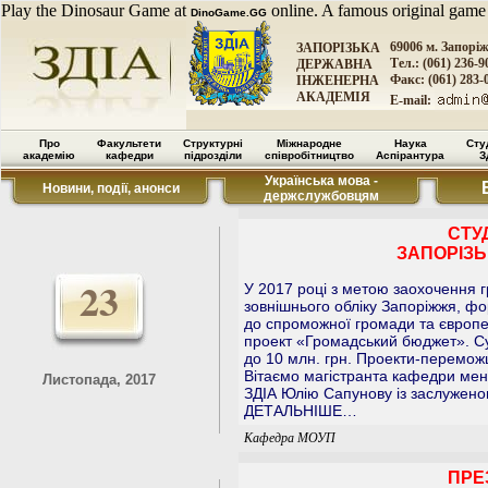
Play the Dinosaur Game at
online. A famous original game
DinoGame.GG
69006 м. Запорі
ЗАПОРІЗЬКА
Тел.: (061) 236-9
ДЕРЖАВНА
Факс: (061) 283-
ІНЖЕНЕРНА
АКАДЕМІЯ
E-mail:
Про
Факультети
Структурні
Міжнародне
Наука
Сту
академію
кафедри
підрозділи
співробітництво
Аспірантура
З
Українська мова -
Новини, події, анонси
держслужбовцям
СТУ
ЗАПОРІЗЬ
23
У 2017 році з метою заохочення 
зовнішнього обліку Запоріжжя, ф
до спроможної громади та європе
проект «Громадський бюджет». Су
до 10 млн. грн. Проекти-перемож
Вітаємо магістранта кафедри мен
Листопада, 2017
ЗДІА Юлію Сапунову із заслужено
ДЕТАЛЬНІШЕ…
Кафедра МОУП
ПРЕ