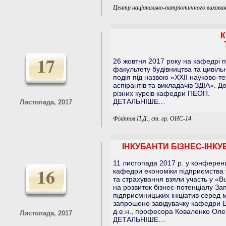
Центр національно-патріотичного вихован
К
17
26 жовтня 2017 року на кафедрі п
факультету будівництва та цивільн
подія під назвою «ХХII науково-те
аспірантів та викладачів ЗДІА». Д
різних курсів кафедри ПЕОП.
ДЕТАЛЬНІШЕ…
Листопада, 2017
Філіппов П.Д., ст. гр. ОНС-14
ІНКУБАНТИ БІЗНЕС-ІНКУ
11 листопада 2017 р. у конференц
16
кафедри економіки підприємства т
та страхування взяли участь у «B
на розвиток бізнес-потенціалу За
підприємницьких ініціатив серед м
запрошено завідувачку кафедри Е
д.е.н., професора Коваленко Олен
Листопада, 2017
ДЕТАЛЬНІШЕ…