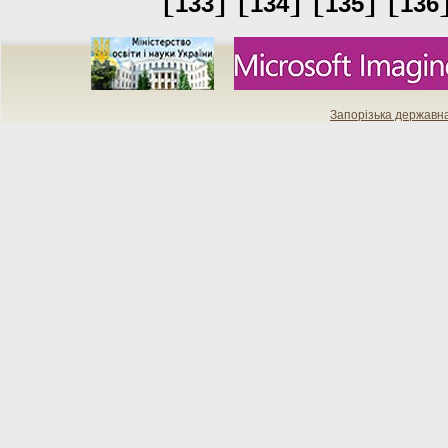
133
134
135
136
Запорізька державн