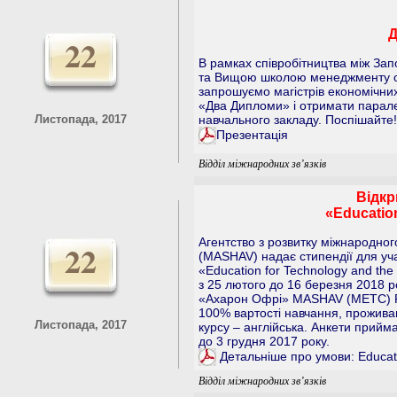
22
В рамках співробітництва між За
та Вищою школою менеджменту о
запрошуємо магістрів економічних
«Два Дипломи» і отримати парал
Листопада, 2017
навчального закладу. Поспішайте!
Презентація
Відділ міжнародних зв’язків
Відкр
«Education
Агентство з розвитку міжнародног
22
(MASHAV) надає стипендії для уч
«Education for Technology and the
з 25 лютого до 16 березня 2018 
«Ахарон Офрі» MASHAV (METC) Ра
100% вартості навчання, проживан
Листопада, 2017
курсу – англійська. Анкети прийм
до 3 грудня 2017 року.
Детальніше про умови: Educatio
Відділ міжнародних зв’язків