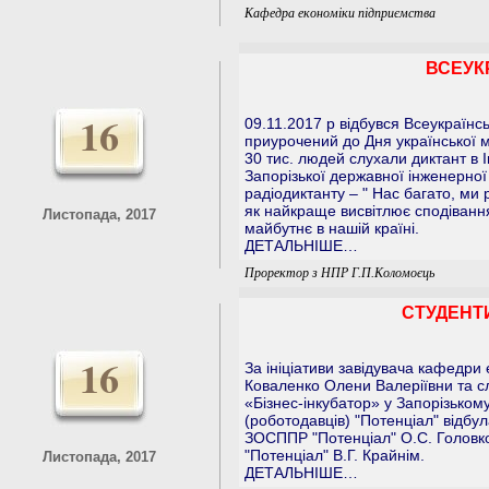
Кафедра економіки підприємства
ВСЕУК
16
09.11.2017 р відбувся Всеукраїнсь
приурочений до Дня української м
30 тис. людей слухали диктант в І
Запорізької державної інженерної
радіодиктанту – " Нас багато, ми р
як найкраще висвітлює сподівання
Листопада, 2017
майбутнє в нашій країні.
ДЕТАЛЬНІШЕ…
Проректор з НПР Г.П.Коломоєць
СТУДЕНТ
16
За ініціативи завідувача кафедри
Коваленко Олени Валеріївни та с
«Бізнес-інкубатор» у Запорізьком
(роботодавців) "Потенціал" відбу
ЗОСППР "Потенціал" О.С. Голов
"Потенціал" В.Г. Крайнім.
Листопада, 2017
ДЕТАЛЬНІШЕ…