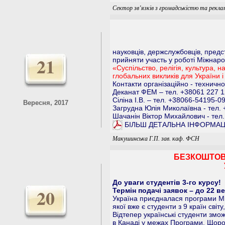
Сектор зв’язків з громадськістю та рекла
науковців, держслужбовців, предст
21
прийняти участь у роботі Міжнаро
«Суспільство, релігія, культура, на
глобальних викликів для України 
Контакти організаційно - технично
Деканат ФЕМ – тел. +38061 227 12
Сіліна І.В. – тел. +38066-54195-0
Вересня, 2017
Загрудна Юлія Миколаївна - тел.
Шачанін Віктор Михайлович - тел.
БІЛЬШ ДЕТАЛЬНА ІНФОРМАЦ
Макушинська Г.П. зав. каф. ФСН
БЕЗКОШТОВ
До уваги студентів 3-го курсу!
20
Термін подачі заявок – до 22 в
Україна приєдналася програми Mit
якої вже є студенти з 9 країн світ
Відтепер українські студенти змо
в Канаді у межах Програми. Щорок