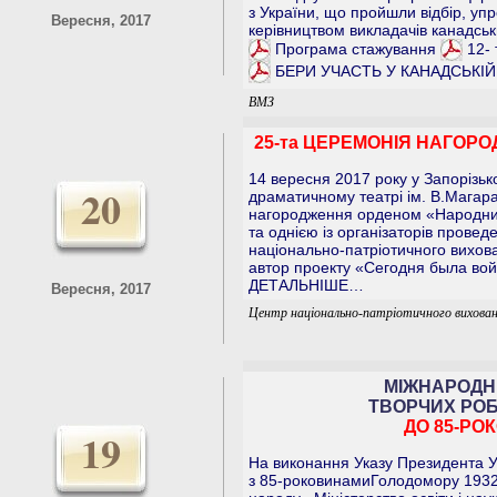
з України, що пройшли відбір, уп
Вересня, 2017
керівництвом викладачів канадськи
Програма стажування
12- 
БЕРИ УЧАСТЬ У КАНАДСЬКІЙ
ВМЗ
25-та ЦЕРЕМОНІЯ НАГОР
14 вересня 2017 року у Запорізь
20
драматичному театрі ім. В.Магар
нагородження орденом «Народний
та однією із організаторів прове
національно-патріотичного вихова
автор проекту «Сегодня была войн
ДЕТАЛЬНІШЕ…
Вересня, 2017
Центр національно-патріотичного вихован
МІЖНАРОДН
ТВОРЧИХ РОБІ
ДО 85-РОК
19
На виконання Указу Президента У
з 85-роковинамиГолодомору 1932-1