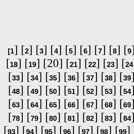
] [
] [
] [
] [
] [
] [
] [
] [
[
1
2
3
4
5
6
7
8
9
[
] [
] [20] [
] [
] [
] [
18
19
21
22
23
24
[
] [
] [
] [
] [
] [
] [
33
34
35
36
37
38
39
[
] [
] [
] [
] [
] [
] [
48
49
50
51
52
53
54
[
] [
] [
] [
] [
] [
] [
63
64
65
66
67
68
69
[
] [
] [
] [
] [
] [
] [
78
79
80
81
82
83
84
[
] [
] [
] [
] [
] [
] [
] 
93
94
95
96
97
98
99