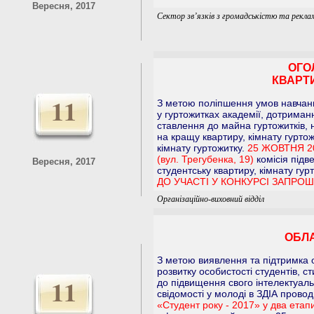
Вересня, 2017
Сектор зв’язків з громадськістю та рекла
ОГО
КВАРТИ
11
З метою поліпшення умов навчання
у гуртожитках академії, дотрима
ставлення до майна гуртожитків, 
на кращу квартиру, кімнату гурто
кімнату гуртожитку.
25 ЖОВТНЯ 2
(вул. Трегубенка, 19)
комісія підв
Вересня, 2017
студентську квартиру, кімнату гур
ДО УЧАСТІ У КОНКУРСІ ЗАПРО
Організаційно-виховний відділ
ОБЛА
З метою виявлення та підтримка 
розвитку особистості студентів, с
11
до підвищення свого інтелектуал
свідомості у молоді в ЗДІА провод
«Студент року - 2017» у два етап