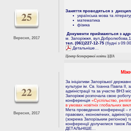
Заняття проводяться з дисцип
25
українська мова та літерат
математика
фізика
Документи приймаються з адр
Вересня, 2017
м. Запоріжжя, вул.Добролюбова,1
тел. (061)227-12-75
(будні з 09.0
Детальніше…
Центр безперервної освіти ЗДІА
Між
За ініціативи Запорізької державн
культури ім. Св. Іоанна Павла ІІ,
22
адміністрації та за участю ВНЗ мі
Запоріжжі розпочала свою робот
конференція
«Суспільство, релігія
в умовах новітніх глобальних викл
Мета проведення конференції – по
Вересня, 2017
правових, економічних, адміністр
(зокрема Запорізьким регіоном) т
конференції долучилися також Латв
ДЕТАЛЬНІШЕ…