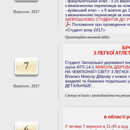
- факультетський етап - з 25 вере
з визначенням переможців за ном
- вузівський етап – з 9 жовтня до 
Вересня, 2017
з визначенням переможців за ном
ЗАПРОШУЄМО СТУДЕНТІВ ДО УЧ
Положення про проведення об
«Студент року-2017»
Організаційно-виховний відділ
БР
З ЛЕГКОЇ АТЛЕ
7
Cтудент Запорізької державної ін
групи АТП-14-1
МИКОЛА ДІБРОВ
НА ЧЕМПІОНАТІ СВІТУ З ЛЕГКОЇ
Вітаємо Миколу Діброву з новою
академії та бажаємо подальших усп
ДЕТАЛЬНІШЕ…
Вересня, 2017
Сектор зв’язків з громадськістю та рекла
в області р
6
У четвер 7 вересня в 11-45 в ауд.