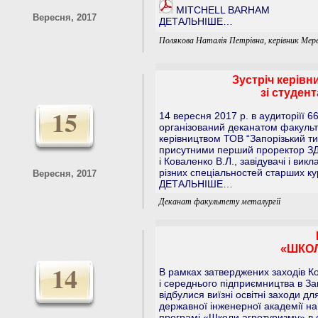
MITCHELL BARHAM
Вересня, 2017
ДЕТАЛЬНІШЕ…
Полякова Наталія Петрівна, керівник Мер
Зустріч керівн
зі студен
15
14 вересня 2017 р. в аудиторіїї 6
організований деканатом факультет
керівництвом ТОВ “Запорізький тит
присутними перший проректор ЗДІ
і Коваленко В.Л., завідувачі і ви
різних спеціальностей старших кур
Вересня, 2017
ДЕТАЛЬНІШЕ…
Деканат факультету металургії
«ШКОЛ
14
В рамках затверджених заходів К
і середнього підприємництва в За
відбулися виїзні освітні заходи дл
державної інженерної академії на
програмі «Школи агротуризму» в