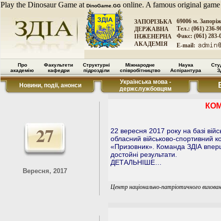
Play the Dinosaur Game at
online. A famous original game
DinoGame.GG
69006 м. Запорі
ЗАПОРІЗЬКА
Тел.: (061) 236-9
ДЕРЖАВНА
Факс: (061) 283-
ІНЖЕНЕРНА
АКАДЕМІЯ
E-mail:
Про
Факультети
Структурні
Міжнародне
Наука
Сту
академію
кафедри
підрозділи
співробітництво
Аспірантура
З
Українська мова -
Новини, події, анонси
держслужбовцям
КОМ
27
22 вересня 2017 року на базі вій
обласний військово-спортивний к
«Призовник». Команда ЗДІА вперш
достойні результати.
ДЕТАЛЬНІШЕ…
Вересня, 2017
Центр національно-патріотичного вихован