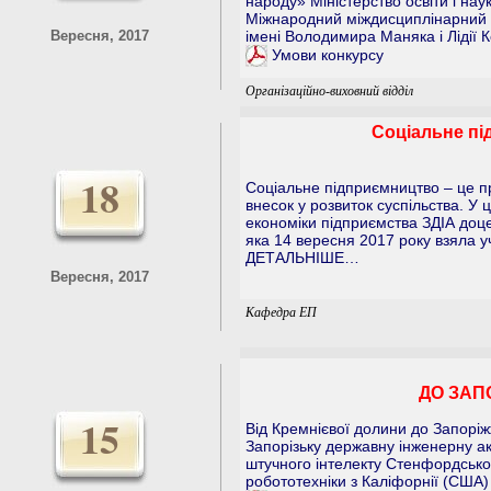
народу» Міністерство освіти і нау
Міжнародний міждисциплінарний к
Вересня, 2017
імені Володимира Маняка і Лідії 
Умови конкурсу
Організаційно-виховний відділ
Соціальне пі
18
Соціальне підприємництво – це п
внесок у розвиток суспільства. 
економіки підприємства ЗДІА доцен
яка 14 вересня 2017 року взяла у
ДЕТАЛЬНІШЕ…
Вересня, 2017
Кафедра ЕП
ДО ЗАП
15
Від Кремнієвої долини до Запорі
Запорізьку державну інженерну ак
штучного інтелекту Стенфордського
робототехніки з Каліфорнії (США)