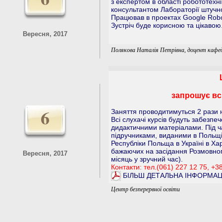
з експертом в області робототехні
консультантом Лабораторії штучно
Працював в проектах Google Roboti
Зустріч буде корисною та цікавою
Вересня, 2017
Полякова Наталія Петрівна, доцент кафе
запрошує вс
6
Заняття проводитимуться 2 рази н
Всі слухачі курсів будуть забезпе
дидактичними матеріалами. Під ч
підручниками, виданими в Польщ
Республіки Польща в Україні в Ха
бажаючих на засідання Розмовного к
Вересня, 2017
місяць у зручний час).
Контакти: тел.(061) 227 12 75, +3
БІЛЬШ ДЕТАЛЬНА ІНФОРМАЦ
Центр безперервної освіти