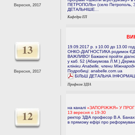
ПЕТРОПОЛЬ» (село Петрополь, Зап
Вересня, 2017
ДЕТАЛЬНІШЕ…
Кафедра ЕП
ВИ
13
19.09.2017 р. з 10.00 до 13.00
ОНКО-ДІАГНОСТИКА родимок Є
ВАЖЛИВО! Бажаючі пройти діагнос
у каб. 52 (Абакумова Л.М.)
Дермат
клініки Anabelle, члени Міжнародн
Подробиці: anabelle.com.ua
Вересня, 2017
БІЛЬШ ДЕТАЛЬНА ІНФОРМАЦ
Профком ЗДІА
на каналі
«ЗАПОРІЖЖЯ» У ПРОГР
12
13 вересня о 19-30
ректор ЗДІА професор В.А. Банах
в прямому ефірі про реформуванн