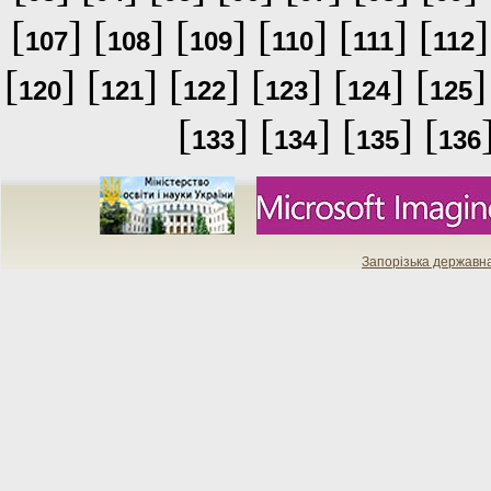
[
] [
] [
] [
] [
] [
]
107
108
109
110
111
112
[
] [
] [
] [
] [
] [
]
120
121
122
123
124
125
[
] [
] [
] [
133
134
135
136
Запорізька державн