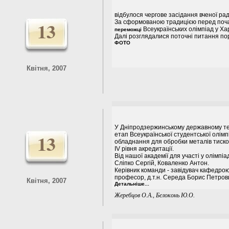
відбулося чергове засідання вченої рад
13
За сформованою традицією перед поча
Всеукраїнських олімпіад у Ха
переможці
Далі розглядалися поточні питання по
ФОТО
Квітня, 2007
У Дніпродзержинському державному техні
13
етап Всеукраїнської студентської олімп
обладнання для обробки металів тиском
ІV рівня акредитації.
Від нашої академії для участі у олімпі
Сліпко Сергій, Коваленко Антон.
Керівник команди - завідувач кафедрою
професор, д.т.н. Середа Борис Петров
Квітня, 2007
Детальніше...
Жеребцов О.А., Бєлоконь Ю.О.