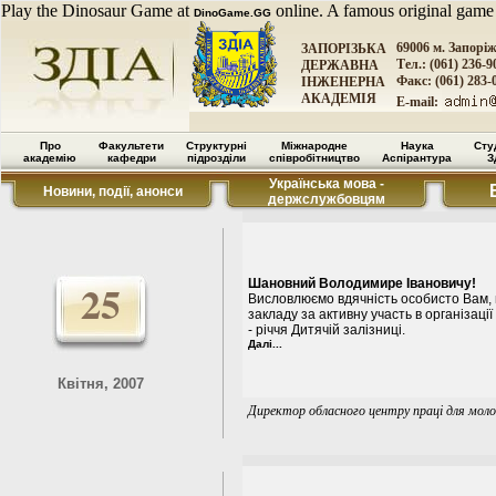
Play the Dinosaur Game at
online. A famous original game
DinoGame.GG
69006 м. Запорі
ЗАПОРІЗЬКА
Тел.: (061) 236-9
ДЕРЖАВНА
Факс: (061) 283-
ІНЖЕНЕРНА
АКАДЕМІЯ
E-mail:
Про
Факультети
Структурні
Міжнародне
Наука
Сту
академію
кафедри
підрозділи
співробітництво
Аспірантура
З
Українська мова -
Новини, події, анонси
держслужбовцям
25
Шановний Володимире Івановичу!
Висловлюємо вдячність особисто Вам, 
закладу за активну участь в організаці
- річчя Дитячій залізниці.
Далі...
Квітня, 2007
Директор обласного центру праці для моло