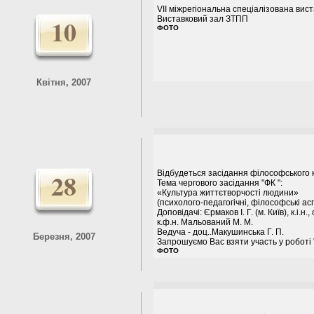
VII міжрегіональна спеціалізована ви
10
Виставковий зал ЗТПП
ФОТО
Квітня, 2007
28
Відбудеться засідання філософського 
Тема чергового засідання "ФК ":
«Культура життєтворчості людини»
(психолого-педагогічні, філософські ас
Доповідачі: Єрмаков І. Г. (м. Київ), к.і.н., с
к.ф.н. Мальований М. М.
Ведуча - доц..Макушинська Г. П.
Березня, 2007
Запрошуємо Вас взяти участь у роботі 
ФОТО