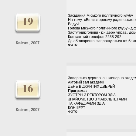
19
Засідання Міського політичного клубу
На тему: «Вплив героїзму радянських в
Ведучі:
Голова Міського політичного клубу - д.
Заступник голови - к.н.держ.управ., доц
Контактний телефон 2238-292
До обговорення запрошуються всі баж
Квітня, 2007
ФОТО
Запорізька державна інженерна акаде
16
Актовий зал академії
ДЕНЬ ВIДКРИТИХ ДВЕРЕЙ
Програма:
ЗУСТРІЧ З РЕКТОРОМ ЗДІА
ЗНАЙОМСТВО З ФАКУЛЬТЕТАМИ
ТА КАФЕДРАМИ ЗДІА
КОНЦЕРТ
Квітня, 2007
ФОТО