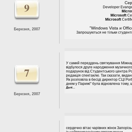
9
Сер
Developer Evangel
Micro
Microsoft
Cer
Microsoft
Certif
"Windows Vista и Offi
Березня, 2007
Запрошуються не тільки студенти
У самий переддень святкування Міжнар
7
відбулося друге народження музичного 
подарунок від Студентського центра Por
редакція спектаклю. Так сказати, вида
Як розповіла в бесіді директор СЦІ Po
днем у Парижі" була відновлена тому, щ
Далі...
Березня, 2007
сердечно вітає чарівних жінок Запорізь