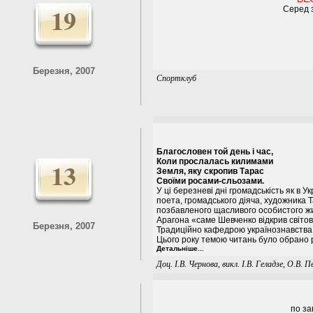
19
Серед з
Березня, 2007
Спортклуб
Благословен той день і час,
Коли прослалась килимами
13
Земля, яку скропив Тарас
Своїми росами-сльозами.
У ці березневі дні громадськість як в У
поета, громадського діяча, художника
позбавленого щасливого особистого жи
Арагона «саме Шевченко відкрив світові
Березня, 2007
Традиційно кафедрою українознавства 
Цього року темою читань було обрано ря
Детальніше...
Доц. І.В. Чернова, викл. І.В. Геладзе, О.В. 
по з