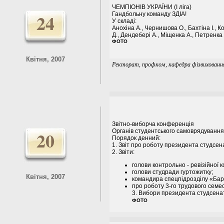
ЧЕМПІОНІВ УКРАЇНИ (I ліга)
24
Гандбольну команду ЗДІА!
У складі:
Анохіна А., Чернишова О., Бахтіна І., К
Д., Дендебері А., Міщенка А., Петренка
ФОТО
Квітня, 2007
Ректорат, профком, кафедра фізвиховання
Звітно-виборча конференція
20
Органів студентського самоврядування
Порядок денний:
1. Звіт про роботу президента студсен
2. Звіти:
голови контрольно - ревізійної ко
голови студради гуртожитку;
Квітня, 2007
командира спецпідрозділу «Бар
про роботу 3-го трудового семес
3. Вибори президента студсенат
ФОТО