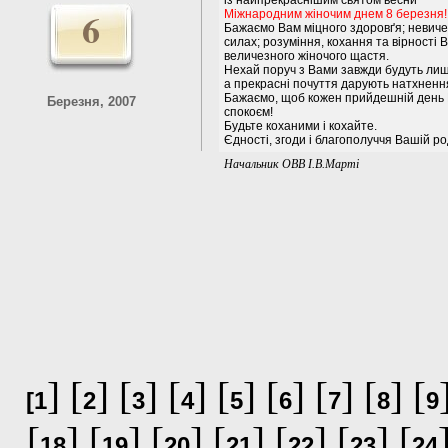
із найпрекраснішим святом весни
6
Міжнародним жіночим днем 8 березня!
Бажаємо Вам міцного здоровґя; невичерп
силах; розуміння, кохання та вірності 
величезного жіночого щастя.
Нехай поруч з Вами завжди будуть лише
а прекрасні почуття дарують натхнення
Бажаємо, щоб кожен прийдешній день В
Березня, 2007
спокоєм!
Будьте коханими і кохайте.
Єдності, згоди і благополуччя Вашій ро
Начальник ОВВ І.В.Марті
] [
] [
] [
] [
] [
] [
] [
] [
[
1
2
3
4
5
6
7
8
9
[
] [
] [
] [
] [
] [
] [
18
19
20
21
22
23
24